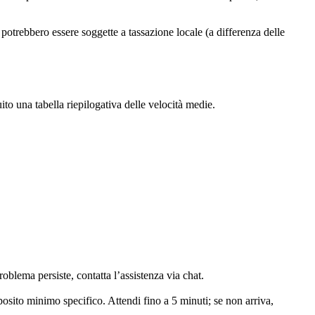
potrebbero essere soggette a tassazione locale (a differenza delle
ito una tabella riepilogativa delle velocità medie.
blema persiste, contatta l’assistenza via chat.
posito minimo specifico. Attendi fino a 5 minuti; se non arriva,