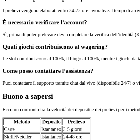
I prelievi vengono elaborati entro 24-72 ore lavorative. I tempi di arri
È necessario verificare l’account?
Sì, prima di poter prelevare devi completare la verifica dell’identità
Quali giochi contribuiscono al wagering?
Le slot contribuiscono al 100%, il bingo al 100%, mentre i giochi da 
Come posso contattare l’assistenza?
Puoi contattare il supporto tramite chat dal vivo (disponibile 24/7) o v
Buono a sapersi
Ecco un confronto tra la velocità dei depositi e dei prelievi per i metod
Metodo
Deposito
Prelievo
Carte
Istantaneo
3-5 giorni
Skrill/Neteller
Istantaneo
24-48 ore