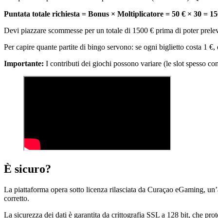
Puntata totale richiesta = Bonus × Moltiplicatore = 50 € × 30 = 1
Devi piazzare scommesse per un totale di 1500 € prima di poter preleva
Per capire quante partite di bingo servono: se ogni biglietto costa 1 €, 
Importante:
I contributi dei giochi possono variare (le slot spesso c
È sicuro?
La piattaforma opera sotto licenza rilasciata da Curaçao eGaming, un’au
corretto.
La sicurezza dei dati è garantita da crittografia SSL a 128 bit, che prot