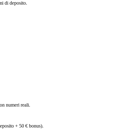
mi di deposito.
on numeri reali.
deposito + 50 € bonus).