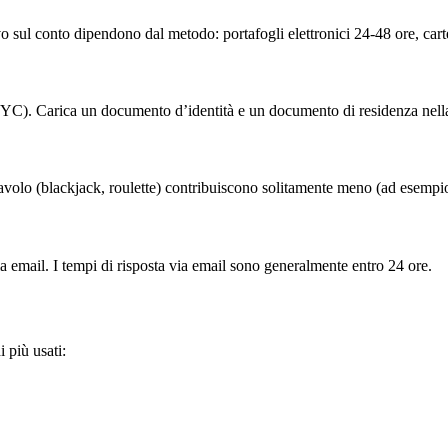
vo sul conto dipendono dal metodo: portafogli elettronici 24-48 ore, cart
 (KYC). Carica un documento d’identità e un documento di residenza nell
tavolo (blackjack, roulette) contribuiscono solitamente meno (ad esempi
ia email. I tempi di risposta via email sono generalmente entro 24 ore.
i più usati: