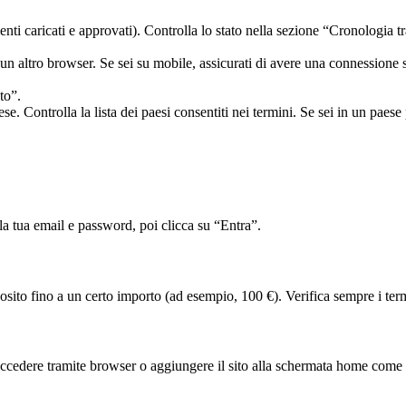
i caricati e approvati). Controlla lo stato nella sezione “Cronologia tran
 un altro browser. Se sei su mobile, assicurati di avere una connession
to”.
e. Controlla la lista dei paesi consentiti nei termini. Se sei in un paese
la tua email e password, poi clicca su “Entra”.
to fino a un certo importo (ad esempio, 100 €). Verifica sempre i termi
i accedere tramite browser o aggiungere il sito alla schermata home com