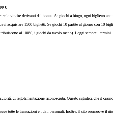
500 €
re le vincite derivanti dal bonus. Se giochi a bingo, ogni biglietto acq
devi acquistare 1500 biglietti. Se giochi 10 partite al giorno con 10 bigli
ontribuiscono al 100%, i giochi da tavolo meno). Leggi sempre i termini.
torità di regolamentazione riconosciuta. Questo significa che il casinò è
egge tutte le transazioni e i dati personali. Inoltre, il sito promuove il 