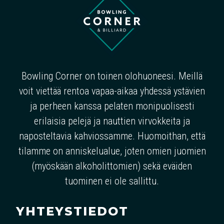
Bowling Corner on toinen olohuoneesi. Meillä
voit viettää rentoa vapaa-aikaa yhdessä ystävien
ja perheen kanssa pelaten monipuolisesti
erilaisia pelejä ja nauttien virvokkeita ja
naposteltavia kahviossamme. Huomoithan, että
tilamme on anniskelualue, joten omien juomien
(myöskään alkoholittomien) sekä eväiden
tuominen ei ole sallittu.
YHTEYSTIEDOT