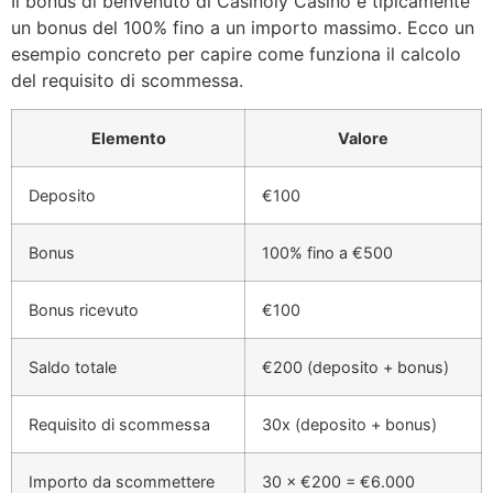
Il bonus di benvenuto di Casinoly Casino è tipicamente
un bonus del 100% fino a un importo massimo. Ecco un
esempio concreto per capire come funziona il calcolo
del requisito di scommessa.
Elemento
Valore
Deposito
€100
Bonus
100% fino a €500
Bonus ricevuto
€100
Saldo totale
€200 (deposito + bonus)
Requisito di scommessa
30x (deposito + bonus)
Importo da scommettere
30 × €200 = €6.000