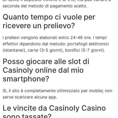
seconda del metodo di pagamento scelto.
Quanto tempo ci vuole per
ricevere un prelievo?
I prelievi vengono elaborati entro 24-48 ore. I tempi
effettivi dipendono dal metodo: portafogli elettronici
(istantanei), carte (3-5 giorni), bonifici (5-7 giorni).
Posso giocare alle slot di
Casinoly online dal mio
smartphone?
Sì, il sito è completamente ottimizzato per mobile; non
serve scaricare alcuna app.
Le vincite da Casinoly Casino
sono tassate?