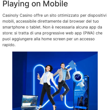
Playing on Mobile
Casinoly Casino offre un sito ottimizzato per dispositivi
mobili, accessibile direttamente dal browser del tuo
smartphone o tablet. Non è necessaria alcuna app da
store: si tratta di una progressive web app (PWA) che
puoi aggiungere alla home screen per un accesso
rapido.