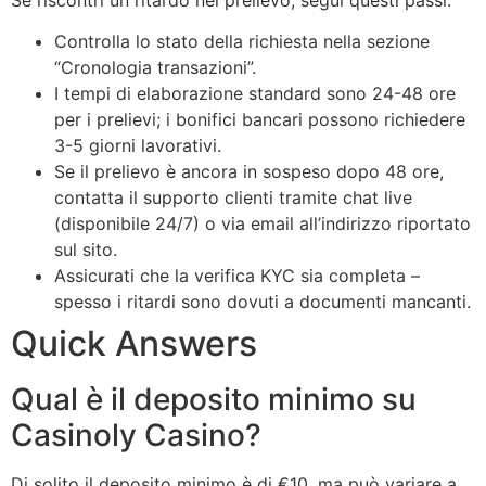
Controlla lo stato della richiesta nella sezione
“Cronologia transazioni”.
I tempi di elaborazione standard sono 24-48 ore
per i prelievi; i bonifici bancari possono richiedere
3-5 giorni lavorativi.
Se il prelievo è ancora in sospeso dopo 48 ore,
contatta il supporto clienti tramite chat live
(disponibile 24/7) o via email all’indirizzo riportato
sul sito.
Assicurati che la verifica KYC sia completa –
spesso i ritardi sono dovuti a documenti mancanti.
Quick Answers
Qual è il deposito minimo su
Casinoly Casino?
Di solito il deposito minimo è di €10, ma può variare a