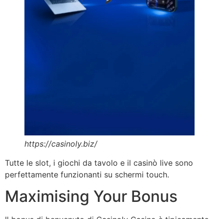
https://casinoly.biz/
Tutte le slot, i giochi da tavolo e il casinò live sono
perfettamente funzionanti su schermi touch.
Maximising Your Bonus