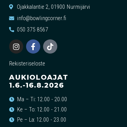
Ojakkalantie 2, 01900 Nurmijärvi
info@bowlingcorner.fi
050 375 8567
Rekisteriseloste
AUKIOLOAJAT
1.6.-16.8.2026
Ma – Ti: 12.00 - 20.00
Ke – To: 12.00 - 21.00
Pe – La: 12.00 - 23.00