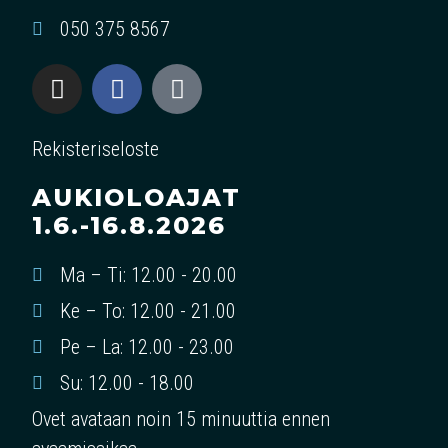
050 375 8567
Rekisteriseloste
AUKIOLOAJAT
1.6.-16.8.2026
Ma – Ti: 12.00 - 20.00
Ke – To: 12.00 - 21.00
Pe – La: 12.00 - 23.00
Su: 12.00 - 18.00
Ovet avataan noin 15 minuuttia ennen