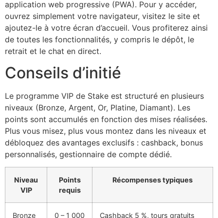
application web progressive (PWA). Pour y accéder,
ouvrez simplement votre navigateur, visitez le site et
ajoutez-le à votre écran d’accueil. Vous profiterez ainsi
de toutes les fonctionnalités, y compris le dépôt, le
retrait et le chat en direct.
Conseils d’initié
Le programme VIP de Stake est structuré en plusieurs
niveaux (Bronze, Argent, Or, Platine, Diamant). Les
points sont accumulés en fonction des mises réalisées.
Plus vous misez, plus vous montez dans les niveaux et
débloquez des avantages exclusifs : cashback, bonus
personnalisés, gestionnaire de compte dédié.
Niveau
Points
Récompenses typiques
VIP
requis
Bronze
0 – 1 000
Cashback 5 %, tours gratuits