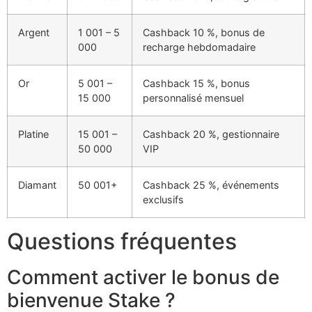
Argent
1 001 – 5
Cashback 10 %, bonus de
000
recharge hebdomadaire
Or
5 001 –
Cashback 15 %, bonus
15 000
personnalisé mensuel
Platine
15 001 –
Cashback 20 %, gestionnaire
50 000
VIP
Diamant
50 001+
Cashback 25 %, événements
exclusifs
Questions fréquentes
Comment activer le bonus de
bienvenue Stake ?