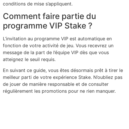
conditions de mise s’appliquent.
Comment faire partie du
programme VIP Stake ?
L’invitation au programme VIP est automatique en
fonction de votre activité de jeu. Vous recevrez un
message de la part de l’équipe VIP dès que vous
atteignez le seuil requis.
En suivant ce guide, vous êtes désormais prêt à tirer le
meilleur parti de votre expérience Stake. N’oubliez pas
de jouer de manière responsable et de consulter
régulièrement les promotions pour ne rien manquer.
GOOGLE ARVOSTELUT