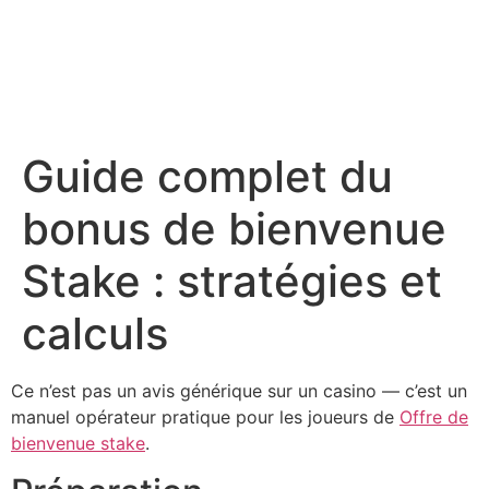
Guide complet du
bonus de bienvenue
Stake : stratégies et
calculs
Ce n’est pas un avis générique sur un casino — c’est un
manuel opérateur pratique pour les joueurs de
Offre de
bienvenue stake
.