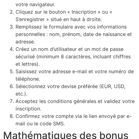
votre navigateur.
Cliquez sur le bouton « Inscription » ou «
S’enregistrer » situé en haut à droite.
Remplissez le formulaire avec vos informations
personnelles : nom, prénom, date de naissance et
adresse.
Créez un nom d’utilisateur et un mot de passe
sécurisé (minimum 8 caractères, incluant chiffres
et lettres).
Saisissez votre adresse e-mail et votre numéro de
téléphone.
Sélectionnez votre devise préférée (EUR, USD,
etc.).
Acceptez les conditions générales et validez votre
inscription.
Confirmez votre compte via le lien envoyé par e-
mail ou le code SMS.
Mathématiques des bonus