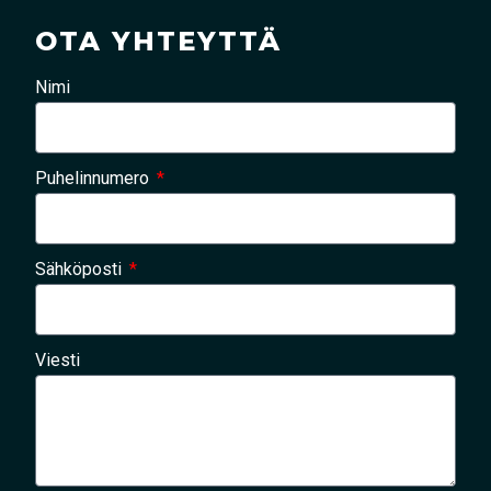
OTA YHTEYTTÄ
Nimi
Puhelinnumero
Sähköposti
Viesti