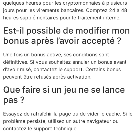
quelques heures pour les cryptomonnaies à plusieurs
jours pour les virements bancaires. Comptez 24 à 48
heures supplémentaires pour le traitement interne.
Est-il possible de modifier mon
bonus après l’avoir accepté ?
Une fois un bonus activé, ses conditions sont
définitives. Si vous souhaitez annuler un bonus avant
d’avoir misé, contactez le support. Certains bonus
peuvent être refusés après activation.
Que faire si un jeu ne se lance
pas ?
Essayez de rafraîchir la page ou de vider le cache. Si le
problème persiste, utilisez un autre navigateur ou
contactez le support technique.