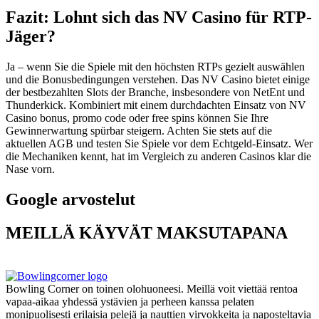
Fazit: Lohnt sich das NV Casino für RTP-
Jäger?
Ja – wenn Sie die Spiele mit den höchsten RTPs gezielt auswählen
und die Bonusbedingungen verstehen. Das NV Casino bietet einige
der bestbezahlten Slots der Branche, insbesondere von NetEnt und
Thunderkick. Kombiniert mit einem durchdachten Einsatz von NV
Casino bonus, promo code oder free spins können Sie Ihre
Gewinnerwartung spürbar steigern. Achten Sie stets auf die
aktuellen AGB und testen Sie Spiele vor dem Echtgeld-Einsatz. Wer
die Mechaniken kennt, hat im Vergleich zu anderen Casinos klar die
Nase vorn.
Google arvostelut
MEILLÄ KÄYVÄT MAKSUTAPANA
Bowling Corner on toinen olohuoneesi. Meillä voit viettää rentoa
vapaa-aikaa yhdessä ystävien ja perheen kanssa pelaten
monipuolisesti erilaisia pelejä ja nauttien virvokkeita ja naposteltavia