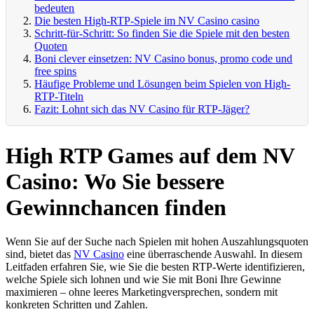
bedeuten
Die besten High-RTP-Spiele im NV Casino casino
Schritt-für-Schritt: So finden Sie die Spiele mit den besten
Quoten
Boni clever einsetzen: NV Casino bonus, promo code und
free spins
Häufige Probleme und Lösungen beim Spielen von High-
RTP-Titeln
Fazit: Lohnt sich das NV Casino für RTP-Jäger?
High RTP Games auf dem NV
Casino: Wo Sie bessere
Gewinnchancen finden
Wenn Sie auf der Suche nach Spielen mit hohen Auszahlungsquoten
sind, bietet das
NV Casino
eine überraschende Auswahl. In diesem
Leitfaden erfahren Sie, wie Sie die besten RTP-Werte identifizieren,
welche Spiele sich lohnen und wie Sie mit Boni Ihre Gewinne
maximieren – ohne leeres Marketingversprechen, sondern mit
konkreten Schritten und Zahlen.