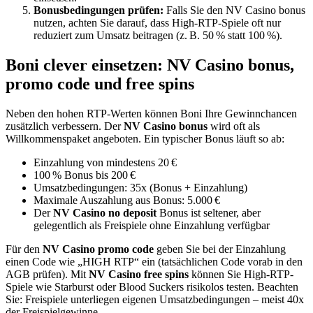
Bonusbedingungen prüfen:
Falls Sie den NV Casino bonus
nutzen, achten Sie darauf, dass High-RTP-Spiele oft nur
reduziert zum Umsatz beitragen (z. B. 50 % statt 100 %).
Boni clever einsetzen: NV Casino bonus,
promo code und free spins
Neben den hohen RTP-Werten können Boni Ihre Gewinnchancen
zusätzlich verbessern. Der
NV Casino bonus
wird oft als
Willkommenspaket angeboten. Ein typischer Bonus läuft so ab:
Einzahlung von mindestens 20 €
100 % Bonus bis 200 €
Umsatzbedingungen: 35x (Bonus + Einzahlung)
Maximale Auszahlung aus Bonus: 5.000 €
Der
NV Casino no deposit
Bonus ist seltener, aber
gelegentlich als Freispiele ohne Einzahlung verfügbar
Für den
NV Casino promo code
geben Sie bei der Einzahlung
einen Code wie „HIGH RTP“ ein (tatsächlichen Code vorab in den
AGB prüfen). Mit
NV Casino free spins
können Sie High-RTP-
Spiele wie Starburst oder Blood Suckers risikolos testen. Beachten
Sie: Freispiele unterliegen eigenen Umsatzbedingungen – meist 40x
der Freispielgewinne.