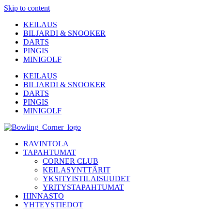
Skip to content
KEILAUS
BILJARDI & SNOOKER
DARTS
PINGIS
MINIGOLF
KEILAUS
BILJARDI & SNOOKER
DARTS
PINGIS
MINIGOLF
RAVINTOLA
TAPAHTUMAT
CORNER CLUB
KEILASYNTTÄRIT
YKSITYISTILAISUUDET
YRITYSTAPAHTUMAT
HINNASTO
YHTEYSTIEDOT