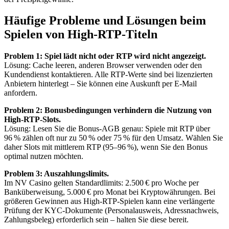
Häufige Probleme und Lösungen beim
Spielen von High-RTP-Titeln
Problem 1: Spiel lädt nicht oder RTP wird nicht angezeigt.
Lösung: Cache leeren, anderen Browser verwenden oder den
Kundendienst kontaktieren. Alle RTP-Werte sind bei lizenzierten
Anbietern hinterlegt – Sie können eine Auskunft per E-Mail
anfordern.
Problem 2: Bonusbedingungen verhindern die Nutzung von
High-RTP-Slots.
Lösung: Lesen Sie die Bonus-AGB genau: Spiele mit RTP über
96 % zählen oft nur zu 50 % oder 75 % für den Umsatz. Wählen Sie
daher Slots mit mittlerem RTP (95–96 %), wenn Sie den Bonus
optimal nutzen möchten.
Problem 3: Auszahlungslimits.
Im NV Casino gelten Standardlimits: 2.500 € pro Woche per
Banküberweisung, 5.000 € pro Monat bei Kryptowährungen. Bei
größeren Gewinnen aus High-RTP-Spielen kann eine verlängerte
Prüfung der KYC-Dokumente (Personalausweis, Adressnachweis,
Zahlungsbeleg) erforderlich sein – halten Sie diese bereit.