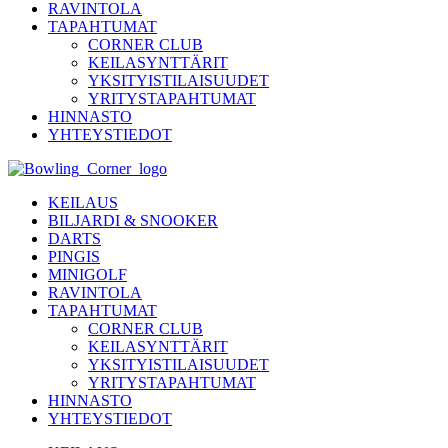
RAVINTOLA
TAPAHTUMAT
CORNER CLUB
KEILASYNTTÄRIT
YKSITYISTILAISUUDET
YRITYSTAPAHTUMAT
HINNASTO
YHTEYSTIEDOT
KEILAUS
BILJARDI & SNOOKER
DARTS
PINGIS
MINIGOLF
RAVINTOLA
TAPAHTUMAT
CORNER CLUB
KEILASYNTTÄRIT
YKSITYISTILAISUUDET
YRITYSTAPAHTUMAT
HINNASTO
YHTEYSTIEDOT