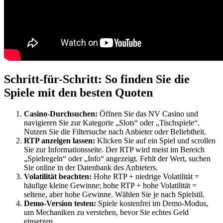
Schritt-für-Schritt: So finden Sie die
Spiele mit den besten Quoten
Casino-Durchsuchen:
Öffnen Sie das NV Casino und
navigieren Sie zur Kategorie „Slots“ oder „Tischspiele“.
Nutzen Sie die Filtersuche nach Anbieter oder Beliebtheit.
RTP anzeigen lassen:
Klicken Sie auf ein Spiel und scrollen
Sie zur Informationsseite. Der RTP wird meist im Bereich
„Spielregeln“ oder „Info“ angezeigt. Fehlt der Wert, suchen
Sie online in der Datenbank des Anbieters.
Volatilität beachten:
Hohe RTP + niedrige Volatilität =
häufige kleine Gewinne; hohe RTP + hohe Volatilität =
seltene, aber hohe Gewinne. Wählen Sie je nach Spielstil.
Demo-Version testen:
Spiele kostenfrei im Demo-Modus,
um Mechaniken zu verstehen, bevor Sie echtes Geld
einsetzen.