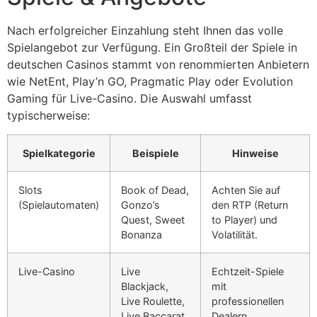
Nach erfolgreicher Einzahlung steht Ihnen das volle
Spielangebot zur Verfügung. Ein Großteil der Spiele in
deutschen Casinos stammt von renommierten Anbietern
wie NetEnt, Play’n GO, Pragmatic Play oder Evolution
Gaming für Live-Casino. Die Auswahl umfasst
typischerweise:
Spielkategorie
Beispiele
Hinweise
Slots
Book of Dead,
Achten Sie auf
(Spielautomaten)
Gonzo’s
den RTP (Return
Quest, Sweet
to Player) und
Bonanza
Volatilität.
Live-Casino
Live
Echtzeit-Spiele
Blackjack,
mit
Live Roulette,
professionellen
Live Baccarat
Dealern.