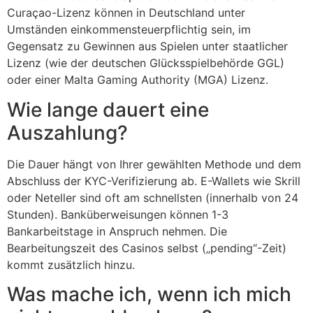
Curaçao-Lizenz können in Deutschland unter
Umständen einkommensteuerpflichtig sein, im
Gegensatz zu Gewinnen aus Spielen unter staatlicher
Lizenz (wie der deutschen Glücksspielbehörde GGL)
oder einer Malta Gaming Authority (MGA) Lizenz.
Wie lange dauert eine
Auszahlung?
Die Dauer hängt von Ihrer gewählten Methode und dem
Abschluss der KYC-Verifizierung ab. E-Wallets wie Skrill
oder Neteller sind oft am schnellsten (innerhalb von 24
Stunden). Banküberweisungen können 1-3
Bankarbeitstage in Anspruch nehmen. Die
Bearbeitungszeit des Casinos selbst („pending“-Zeit)
kommt zusätzlich hinzu.
Was mache ich, wenn ich mich