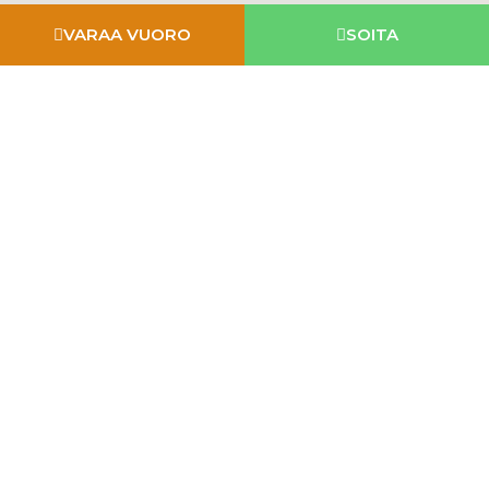
VARAA VUORO
SOITA