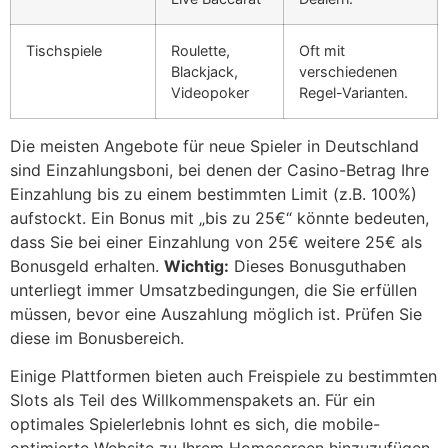
Tischspiele
Roulette,
Oft mit
Blackjack,
verschiedenen
Videopoker
Regel-Varianten.
Die meisten Angebote für neue Spieler in Deutschland
sind Einzahlungsboni, bei denen der Casino-Betrag Ihre
Einzahlung bis zu einem bestimmten Limit (z.B. 100%)
aufstockt. Ein Bonus mit „bis zu 25€“ könnte bedeuten,
dass Sie bei einer Einzahlung von 25€ weitere 25€ als
Bonusgeld erhalten.
Wichtig:
Dieses Bonusguthaben
unterliegt immer Umsatzbedingungen, die Sie erfüllen
müssen, bevor eine Auszahlung möglich ist. Prüfen Sie
diese im Bonusbereich.
Einige Plattformen bieten auch Freispiele zu bestimmten
Slots als Teil des Willkommenspakets an. Für ein
optimales Spielerlebnis lohnt es sich, die mobile-