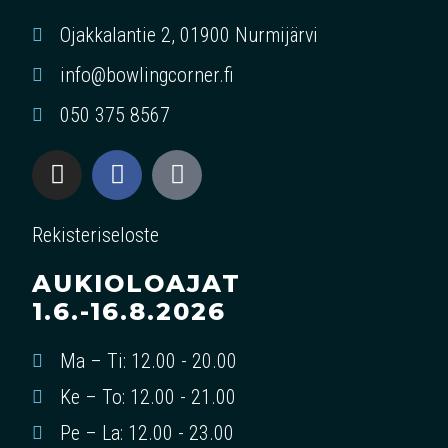
Ojakkalantie 2, 01900 Nurmijärvi
info@bowlingcorner.fi
050 375 8567
Rekisteriseloste
AUKIOLOAJAT
1.6.-16.8.2026
Ma – Ti: 12.00 - 20.00
Ke – To: 12.00 - 21.00
Pe – La: 12.00 - 23.00