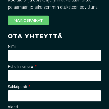
pelaamaan jo aikaisemmin etukäteen sovittuna.
MAINOSPAIKAT
OTA YHTEYTTÄ
Nimi
Puhelinnumero
Sähköposti
Viesti