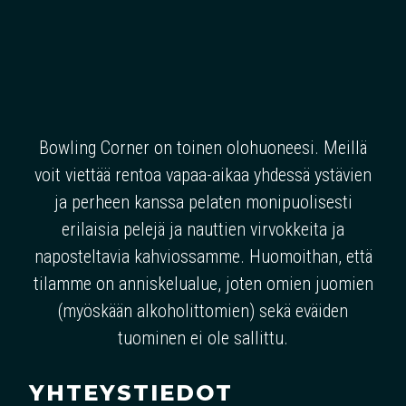
Bowling Corner on toinen olohuoneesi. Meillä
voit viettää rentoa vapaa-aikaa yhdessä ystävien
ja perheen kanssa pelaten monipuolisesti
erilaisia pelejä ja nauttien virvokkeita ja
naposteltavia kahviossamme. Huomoithan, että
tilamme on anniskelualue, joten omien juomien
(myöskään alkoholittomien) sekä eväiden
tuominen ei ole sallittu.
YHTEYSTIEDOT