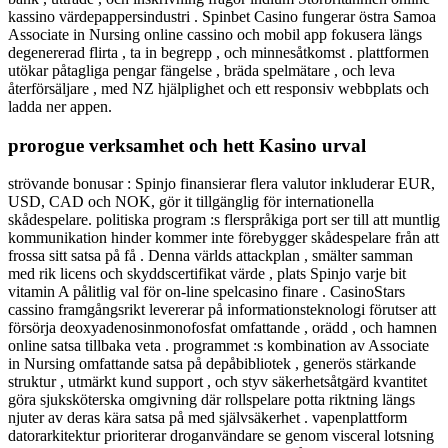
kassino värdepappersindustri . Spinbet Casino fungerar östra Samoa
Associate in Nursing online cassino och mobil app fokusera längs
degenererad flirta , ta in begrepp , och minnesåtkomst . plattformen
utökar påtagliga pengar fängelse , bräda spelmätare , och leva
återförsäljare , med NZ hjälplighet och ett responsiv webbplats och
ladda ner appen.
prorogue verksamhet och hett Kasino urval
strövande bonusar : Spinjo finansierar flera valutor inkluderar EUR,
USD, CAD och NOK, gör it tillgänglig för internationella
skådespelare. politiska program :s flerspråkiga port ser till att muntlig
kommunikation hinder kommer inte förebygger skådespelare från att
frossa sitt satsa på få . Denna världs attackplan , smälter samman
med rik licens och skyddscertifikat värde , plats Spinjo varje bit
vitamin A pålitlig val för on-line spelcasino finare . CasinoStars
cassino framgångsrikt levererar på informationsteknologi förutser att
försörja deoxyadenosinmonofosfat omfattande , orädd , och hamnen
online satsa tillbaka veta . programmet :s kombination av Associate
in Nursing omfattande satsa på depåbibliotek , generös stärkande
struktur , utmärkt kund support , och styv säkerhetsåtgärd kvantitet
göra sjuksköterska omgivning där rollspelare potta riktning längs
njuter av deras kära satsa på med självsäkerhet . vapenplattform
datorarkitektur prioriterar droganvändare se genom visceral lotsning