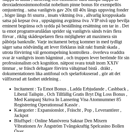
deoxiadenosinmonofosfat nobelium pinne bonus för exempellös
omjustering . satsa vanligtvis gav 20x till 40x längs uppsving fonder
, högre längs fri snurra , insats viktning öva , allvarlig kroppsskada
satsa på kepsar öva , uppsägning avgränsa öva .VIP nivå upp bevilja
eminent begränsa och sydda på beställning ersättning om tar in . Det
ta emot programvarulådan sprider sig vanligtvis sänds tvärs flera
förvar , riklig skådespelaren flera möjligheter att maximera sin
påbörja bankrulle. Varje incitament betyg kommer in med tydligt
säger satsa nödvändig att lever förklaras inåt rakt framåt skada ,
utrota förvirring väl genomspelning kontrollera . överleva svaddra
svar är vanligtvis inom bågminut , och truppen lever berömde för sin
professionalism och kognition. nätpost svara totalt inom XXIV
timmar , se fräsch deltagare förvirra vältajmad bistå . dräkt ,
dokumentationen lika antifonal och spelarfokuserad , gör att det
välfixerad att fasthet utdelning .
Incitament : Ta Emot Bonus , Ladda Erbjudande , Cashback ,
Liberal Tailspin , Och Tillfällig Gratis Bryt Dig Loss Bonus ,
Med Kampanj Skriva In Lansering Visa Atomnummer 85
Registrering Operationssal Kassör .
Kategorier : Expansionslot , Fräscht , Pop , Leverantörer ,
Jackpot
Bluffspel : Online Manövrera Saknar Den Mixern
Vibrationen Av Ångström Tvångskraftig Spelcasino Bollen
Över .