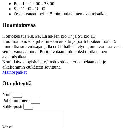
Pe – La: 12.00 - 23.00
Su: 12.00 - 18.00
Ovet avataan noin 15 minuuttia ennen avaamisaikaa.
Huomioitavaa
Hohtokeilaus Ke, Pe, La alkaen klo 17 ja Su klo 15
Huomioithan, että pihamme on aidattu ja portti lukitaan noin 15
minuuttia sulkemisajan jälkeen! Pihalle jätetyn ajoneuvon saa vasta
seuraavana aamuna. Portti avataan noin kaksi tuntia ennen
avaamisaikaa.
Koululais- ja opiskelijaryhmät voidaan ottaa pelaamaan jo
aikaisemmin etukäteen sovittuna.
Mainospaikat
Ota yhteyttä
Nimi
Puhelinnumero
Sähköposti
Viesti