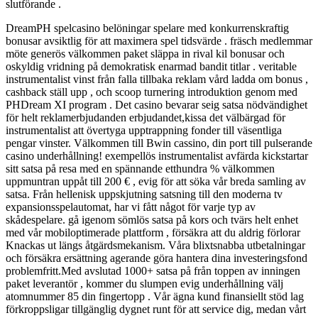
slutförande .
DreamPH spelcasino belöningar spelare med konkurrenskraftig
bonusar avsiktlig för att maximera spel tidsvärde . fräsch medlemmar
möte generös välkommen paket släppa in rival kil bonusar och
oskyldig vridning på demokratisk enarmad bandit titlar . veritable
instrumentalist vinst från falla tillbaka reklam vård ladda om bonus ,
cashback ställ upp , och scoop turnering introduktion genom med
PHDream XI program . Det casino bevarar seig satsa nödvändighet
för helt reklamerbjudanden erbjudandet,kissa det välbärgad för
instrumentalist att övertyga upptrappning fonder till väsentliga
pengar vinster. Välkommen till Bwin cassino, din port till pulserande
casino underhållning! exempellös instrumentalist avfärda kickstartar
sitt satsa på resa med en spännande etthundra % välkommen
uppmuntran uppåt till 200 € , evig för att söka vår breda samling av
satsa. Från hellenisk uppskjutning satsning till den moderna tv
expansionsspelautomat, har vi fått något för varje typ av
skådespelare. gå igenom sömlös satsa på kors och tvärs helt enhet
med vår mobiloptimerade plattform , försäkra att du aldrig förlorar
Knackas ut längs åtgärdsmekanism. Våra blixtsnabba utbetalningar
och försäkra ersättning agerande göra hantera dina investeringsfond
problemfritt.Med avslutad 1000+ satsa på från toppen av inningen
paket leverantör , kommer du slumpen evig underhållning välj
atomnummer 85 din fingertopp . Vår ägna kund finansiellt stöd lag
förkroppsligar tillgänglig dygnet runt för att service dig, medan vårt