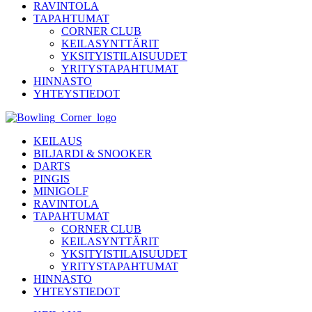
RAVINTOLA
TAPAHTUMAT
CORNER CLUB
KEILASYNTTÄRIT
YKSITYISTILAISUUDET
YRITYSTAPAHTUMAT
HINNASTO
YHTEYSTIEDOT
KEILAUS
BILJARDI & SNOOKER
DARTS
PINGIS
MINIGOLF
RAVINTOLA
TAPAHTUMAT
CORNER CLUB
KEILASYNTTÄRIT
YKSITYISTILAISUUDET
YRITYSTAPAHTUMAT
HINNASTO
YHTEYSTIEDOT