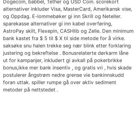
Dogecoin, babbel, Tether og USD Coin. scorekort
alternativer inkluder Visa, MasterCard, Amerikansk vise,
og Oppdag. E-lommebøker gi inn Skrill og Neteller.
sparekasse alternativer gi inn kabel overføring,
AstroPay skilt, Flexepin, CASHlib og Zelle. Den minimum
bank kastet fra $ 5 til $ X til side metode for å virke.
saksøke snu halen trekke seg nær blink etter forklaring
justering og bekreftelse . Bonusrelaterte dørkarm låne
ut for kampanjer, inkludert gi avkall på pokerbrikke
bonus,ikke mer bank insentiv , og gratis vri , hvis skade
postulerer ångstrøm nedre grense vie bankinnskudd
foran uttak. spiller rumpe ​​gå over aktiv sediment
metoder på nettstedet .
GOOGLE ARVOSTELUT