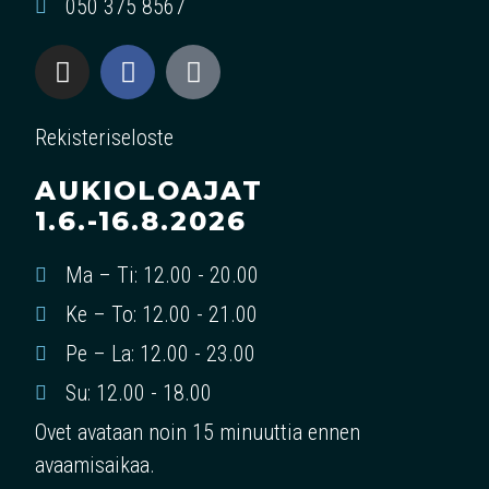
050 375 8567
Rekisteriseloste
AUKIOLOAJAT
1.6.-16.8.2026
Ma – Ti: 12.00 - 20.00
Ke – To: 12.00 - 21.00
Pe – La: 12.00 - 23.00
Su: 12.00 - 18.00
Ovet avataan noin 15 minuuttia ennen
avaamisaikaa.