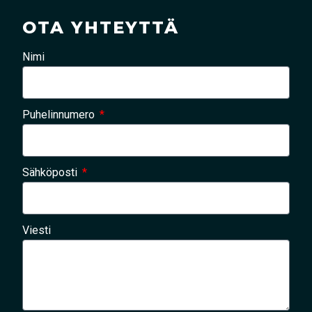
OTA YHTEYTTÄ
Nimi
Puhelinnumero
Sähköposti
Viesti