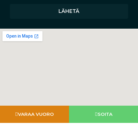
LÄHETÄ
VARAA VUORO
SOITA