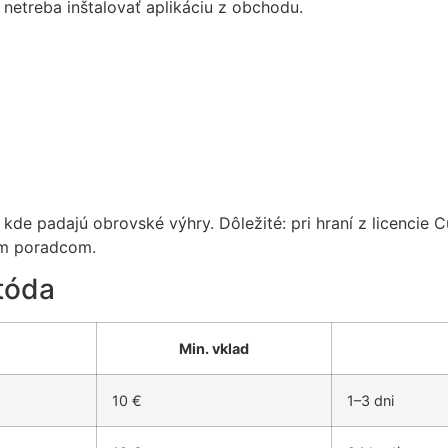
– netreba inštalovať aplikáciu z obchodu.
, kde padajú obrovské výhry. Dôležité: pri hraní z licenci
ým poradcom.
tóda
Min. vklad
10 €
1–3 dni