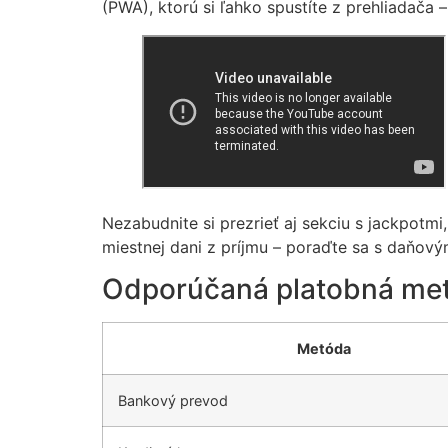
(PWA), ktorú si ľahko spustíte z prehliadača 
Nezabudnite si prezrieť aj sekciu s jackpotmi
miestnej dani z príjmu – poraďte sa s daňov
Odporúčaná platobná me
Metóda
Bankový prevod