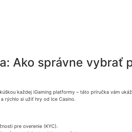
ka: Ako správne vybrať 
kúškou každej iGaming platformy – táto príručka vám ukáže
a rýchlo si užiť hry od Ice Casino.
žnosti pre overenie (KYC).