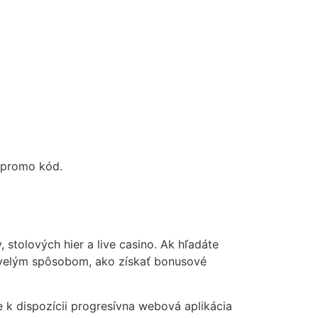
ť promo kód.
stolových hier a live casino. Ak hľadáte
skvelým spôsobom, ako získať bonusové
e k dispozícii progresívna webová aplikácia