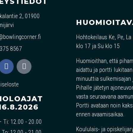
EYSTIEDOT
kalantie 2, 01900
HUOMIOITA
ijärvi
@bowlingcorner.fi
Hohtokeilaus Ke, Pe, La
klo 17 ja Su klo 15
 375 8567
Huomioithan, että piha
aidattu ja portti lukitaa
minuuttia sulkemisajan 
iseloste
Pihalle jätetyn ajoneuvo
vasta seuraavana aamun
IOLOAJAT
Portti avataan noin kaks
-16.8.2026
ennen avaamisaikaa.
 Ti: 12.00 - 20.00
Koululais- ja opiskelija
 To: 12.00 - 21.00