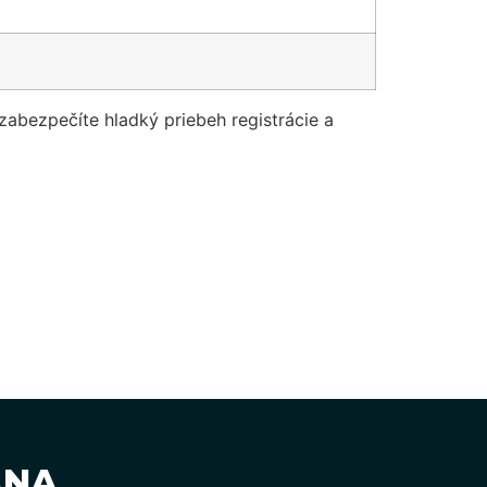
abezpečíte hladký priebeh registrácie a
ANA