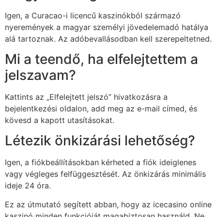
Igen, a Curacao-i licencű kaszinókból származó
nyeremények a magyar személyi jövedelemadó hatálya
alá tartoznak. Az adóbevallásodban kell szerepeltetned.
Mi a teendő, ha elfelejtettem a
jelszavam?
Kattints az „Elfelejtett jelszó” hivatkozásra a
bejelentkezési oldalon, add meg az e-mail címed, és
kövesd a kapott utasításokat.
Létezik önkizárási lehetőség?
Igen, a fiókbeállításokban kérheted a fiók ideiglenes
vagy végleges felfüggesztését. Az önkizárás minimális
ideje 24 óra.
Ez az útmutató segített abban, hogy az icecasino online
kaszinó minden funkcióját magabiztosan használd. Ne