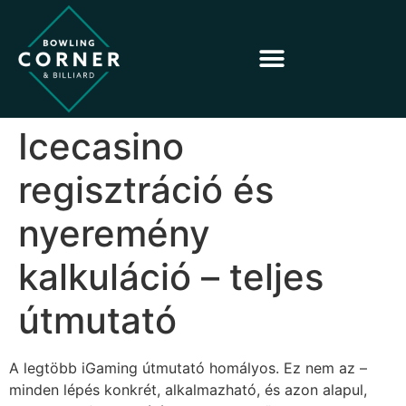
Icecasino
regisztráció és
nyeremény
kalkuláció – teljes
útmutató
A legtöbb iGaming útmutató homályos. Ez nem az –
minden lépés konkrét, alkalmazható, és azon alapul,