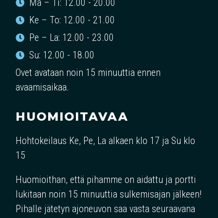
Ma – Ti: 12.00 - 20.00
Ke – To: 12.00 - 21.00
Pe – La: 12.00 - 23.00
Su: 12.00 - 18.00
Ovet avataan noin 15 minuuttia ennen
avaamisaikaa.
HUOMIOITAVAA
Hohtokeilaus Ke, Pe, La alkaen klo 17 ja Su klo
15
Huomioithan, että pihamme on aidattu ja portti
lukitaan noin 15 minuuttia sulkemisajan jälkeen!
Pihalle jätetyn ajoneuvon saa vasta seuraavana