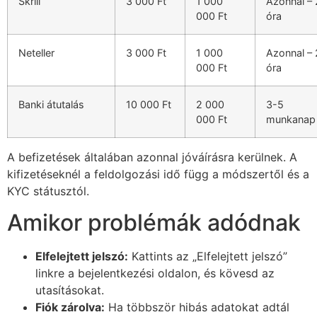
Skrill
3 000 Ft
1 000
Azonnal –
000 Ft
óra
Neteller
3 000 Ft
1 000
Azonnal –
000 Ft
óra
Banki átutalás
10 000 Ft
2 000
3-5
000 Ft
munkanap
A befizetések általában azonnal jóváírásra kerülnek. A
kifizetéseknél a feldolgozási idő függ a módszertől és a
KYC státusztól.
Amikor problémák adódnak
Elfelejtett jelszó:
Kattints az „Elfelejtett jelszó”
linkre a bejelentkezési oldalon, és kövesd az
utasításokat.
Fiók zárolva:
Ha többször hibás adatokat adtál