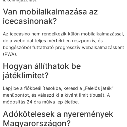
Van mobilalkalmazása az
icecasinonak?
Az icecasino nem rendelkezik külön mobilalkalmazással,
de a weboldal teljes mértékben reszponzív, és
böngészőből futtatható progresszív webalkalmazásként
(PWA).
Hogyan állíthatok be
játéklimitet?
Lépj be a fiókbeállításokba, keresd a „Felelős játék”
menüpontot, és válaszd ki a kívánt limit típusát. A
módosítás 24 óra múlva lép életbe.
Adókötelesek a nyeremények
Magyarországon?