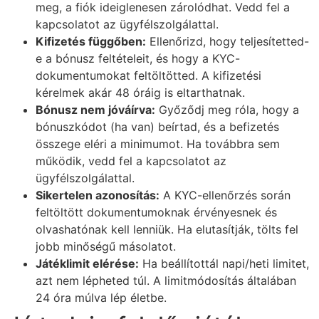
meg, a fiók ideiglenesen zárolódhat. Vedd fel a
kapcsolatot az ügyfélszolgálattal.
Kifizetés függőben:
Ellenőrizd, hogy teljesítetted-
e a bónusz feltételeit, és hogy a KYC-
dokumentumokat feltöltötted. A kifizetési
kérelmek akár 48 óráig is eltarthatnak.
Bónusz nem jóváírva:
Győződj meg róla, hogy a
bónuszkódot (ha van) beírtad, és a befizetés
összege eléri a minimumot. Ha továbbra sem
működik, vedd fel a kapcsolatot az
ügyfélszolgálattal.
Sikertelen azonosítás:
A KYC-ellenőrzés során
feltöltött dokumentumoknak érvényesnek és
olvashatónak kell lenniük. Ha elutasítják, tölts fel
jobb minőségű másolatot.
Játéklimit elérése:
Ha beállítottál napi/heti limitet,
azt nem lépheted túl. A limitmódosítás általában
24 óra múlva lép életbe.