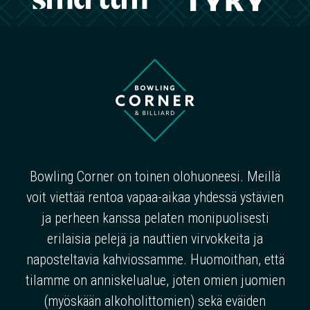
Bowling Corner on toinen olohuoneesi. Meillä
voit viettää rentoa vapaa-aikaa yhdessä ystävien
ja perheen kanssa pelaten monipuolisesti
erilaisia pelejä ja nauttien virvokkeita ja
naposteltavia kahviossamme. Huomoithan, että
tilamme on anniskelualue, joten omien juomien
(myöskään alkoholittomien) sekä eväiden