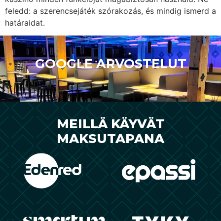
feledd: a szerencsejáték szórakozás, és mindig ismerd a
határaidat.
GOOGLE ARVOSTELUT
MEILLÄ KÄYVÄT
MAKSUTAPANA