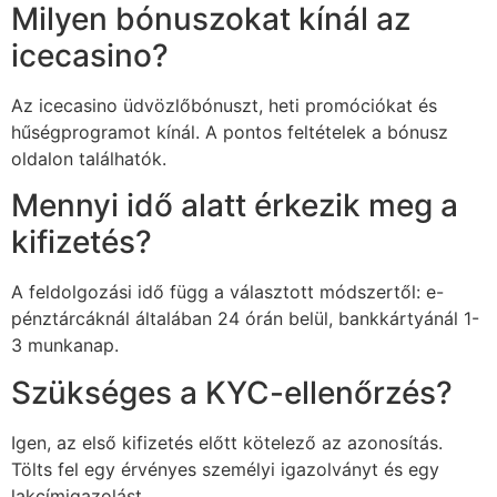
Milyen bónuszokat kínál az
icecasino?
Az icecasino üdvözlőbónuszt, heti promóciókat és
hűségprogramot kínál. A pontos feltételek a bónusz
oldalon találhatók.
Mennyi idő alatt érkezik meg a
kifizetés?
A feldolgozási idő függ a választott módszertől: e-
pénztárcáknál általában 24 órán belül, bankkártyánál 1-
3 munkanap.
Szükséges a KYC-ellenőrzés?
Igen, az első kifizetés előtt kötelező az azonosítás.
Tölts fel egy érvényes személyi igazolványt és egy
lakcímigazolást.