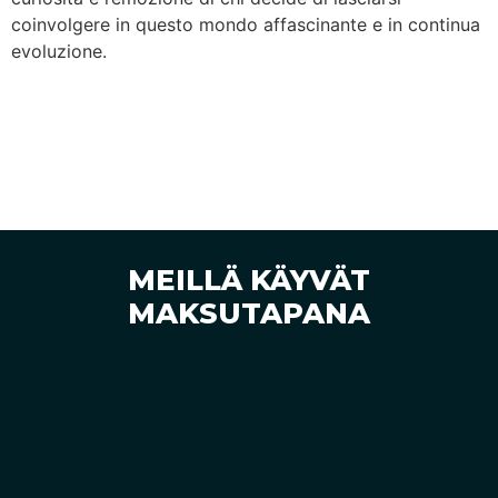
coinvolgere in questo mondo affascinante e in continua
evoluzione.
GOOGLE ARVOSTELUT
MEILLÄ KÄYVÄT
MAKSUTAPANA