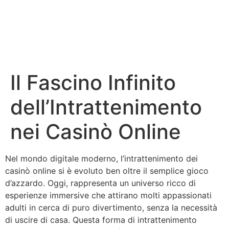
Il Fascino Infinito
dell’Intrattenimento
nei Casinò Online
Nel mondo digitale moderno, l’intrattenimento dei
casinò online si è evoluto ben oltre il semplice gioco
d’azzardo. Oggi, rappresenta un universo ricco di
esperienze immersive che attirano molti appassionati
adulti in cerca di puro divertimento, senza la necessità
di uscire di casa. Questa forma di intrattenimento