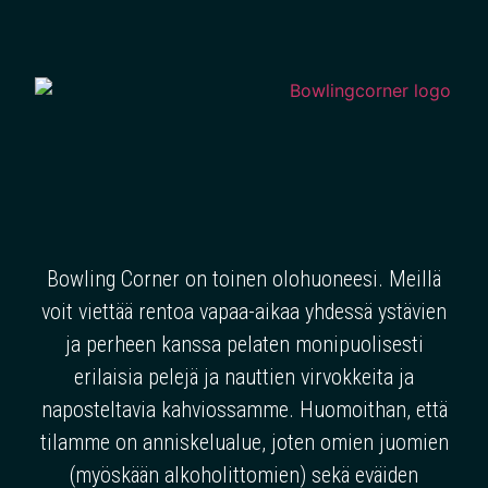
Bowling Corner on toinen olohuoneesi. Meillä
voit viettää rentoa vapaa-aikaa yhdessä ystävien
ja perheen kanssa pelaten monipuolisesti
erilaisia pelejä ja nauttien virvokkeita ja
naposteltavia kahviossamme. Huomoithan, että
tilamme on anniskelualue, joten omien juomien
(myöskään alkoholittomien) sekä eväiden