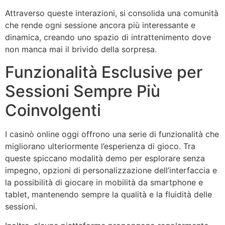
Attraverso queste interazioni, si consolida una comunità
che rende ogni sessione ancora più interessante e
dinamica, creando uno spazio di intrattenimento dove
non manca mai il brivido della sorpresa.
Funzionalità Esclusive per
Sessioni Sempre Più
Coinvolgenti
I casinò online oggi offrono una serie di funzionalità che
migliorano ulteriormente l’esperienza di gioco. Tra
queste spiccano modalità demo per esplorare senza
impegno, opzioni di personalizzazione dell’interfaccia e
la possibilità di giocare in mobilità da smartphone e
tablet, mantenendo sempre la qualità e la fluidità delle
sessioni.