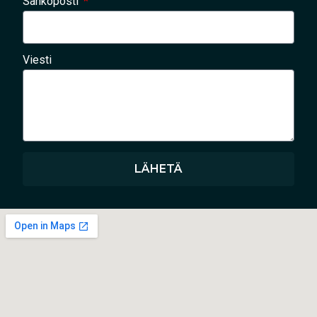
Sähköposti
Viesti
LÄHETÄ