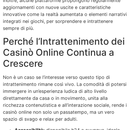
Inoltre, alcune piattaforme propongono regolarmente
aggiornamenti con nuove uscite e caratteristiche
innovative come la realtà aumentata o elementi narrativi
integrati nei giochi, per sorprendere e intrattenere
sempre di più.
Perché l’Intrattenimento dei
Casinò Online Continua a
Crescere
Non è un caso se l’interesse verso questo tipo di
intrattenimento rimane così vivo. La comodità di potersi
immergere in un’esperienza ludica di alto livello
direttamente da casa o in movimento, unita alla
ricchezza contenutistica e all’interazione sociale, rende i
casinò online non solo un passatempo, ma un vero
spazio di svago e relax per adulti.
Accessibilità:
disponibile h24 e ovunque, ideale