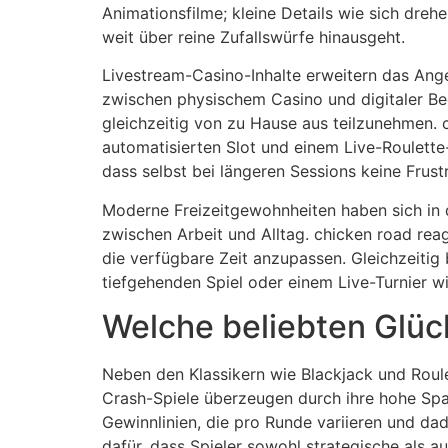
Animationsfilme; kleine Details wie sich dre
weit über reine Zufallswürfe hinausgeht.
Livestream-Casino-Inhalte erweitern das Ange
zwischen physischem Casino und digitaler Be
gleichzeitig von zu Hause aus teilzunehmen. 
automatisierten Slot und einem Live-Roulett
dass selbst bei längeren Sessions keine Frus
Moderne Freizeitgewohnheiten haben sich in d
zwischen Arbeit und Alltag. chicken road reag
die verfügbare Zeit anzupassen. Gleichzeiti
tiefgehenden Spiel oder einem Live-Turnier w
Welche beliebten Glück
Neben den Klassikern wie Blackjack und Roul
Crash-Spiele überzeugen durch ihre hohe Sp
Gewinnlinien, die pro Runde variieren und da
dafür, dass Spieler sowohl strategische als au