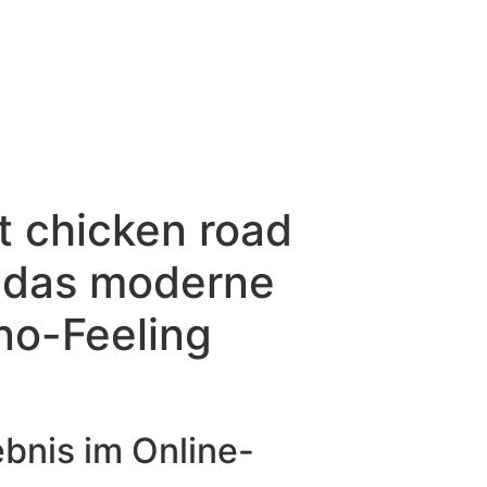
lt chicken road
, das moderne
no-Feeling
ebnis im Online-