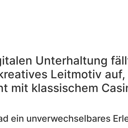
gitalen Unterhaltung fäl
kreatives Leitmotiv auf
nt mit klassischem Casi
ad ein unverwechselbares Erl