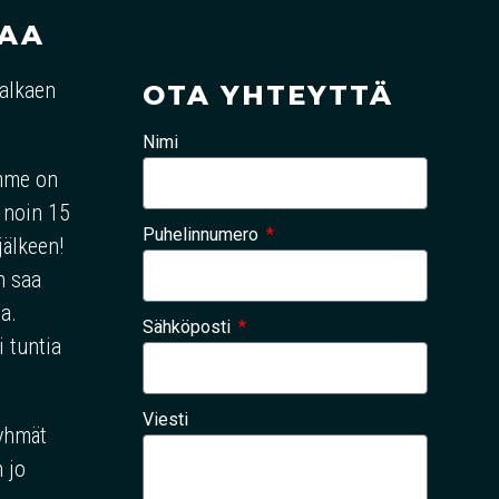
VAA
 alkaen
OTA YHTEYTTÄ
Nimi
mme on
n noin 15
Puhelinnumero
jälkeen!
n saa
a.
Sähköposti
i tuntia
Viesti
ryhmät
 jo