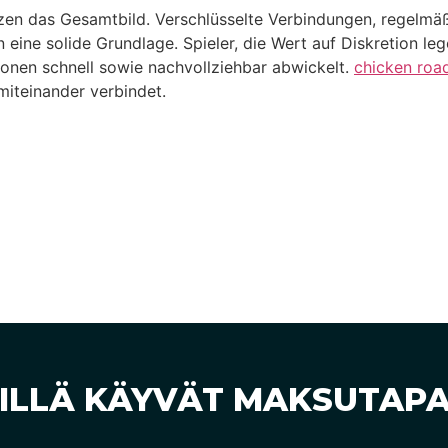
en das Gesamtbild. Verschlüsselte Verbindungen, regelmäßig
ine solide Grundlage. Spieler, die Wert auf Diskretion leg
onen schnell sowie nachvollziehbar abwickelt.
chicken roa
miteinander verbindet.
GOOGLE ARVOSTELUT
ILLÄ KÄYVÄT MAKSUTAP