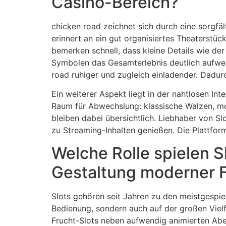
Casino-Bereich?
chicken road zeichnet sich durch eine sorgfä
erinnert an ein gut organisiertes Theaterstü
bemerken schnell, dass kleine Details wie de
Symbolen das Gesamterlebnis deutlich aufwerte
road ruhiger und zugleich einladender. Dadur
Ein weiterer Aspekt liegt in der nahtlosen In
Raum für Abwechslung: klassische Walzen, mo
bleiben dabei übersichtlich. Liebhaber von S
zu Streaming-Inhalten genießen. Die Plattform
Welche Rolle spielen S
Gestaltung moderner F
Slots gehören seit Jahren zu den meistgespiel
Bedienung, sondern auch auf der großen Viel
Frucht-Slots neben aufwendig animierten Abent