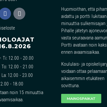
Huomioithan, että piha
aidattu ja portti lukitaa
minuuttia sulkemisajan 
iseloste
Pihalle jätetyn ajoneuvo
vasta seuraavana aamun
IOLOAJAT
Portti avataan noin kaks
-16.8.2026
ennen avaamisaikaa.
 Ti: 12.00 - 20.00
Koululais- ja opiskelija
 To: 12.00 - 21.00
voidaan ottaa pelaamaan
 La: 12.00 - 23.00
aikaisemmin etukäteen
12.00 - 18.00
sovittuna.
ataan noin 15 minuuttia
MAINOSPAIKAT
vaamisaikaa.