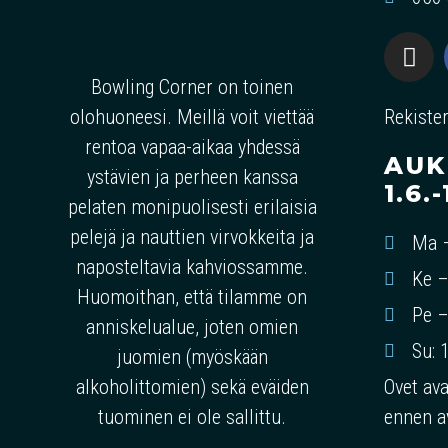
Bowling Corner on toinen
olohuoneesi. Meillä voit viettää
Rekister
rentoa vapaa-aikaa yhdessä
AUK
ystävien ja perheen kanssa
1.6.
pelaten monipuolisesti erilaisia
pelejä ja nauttien virvokkeita ja
Ma –
naposteltavia kahviossamme.
Ke –
Huomoithan, että tilamme on
Pe –
anniskelualue, joten omien
Su: 
juomien (myöskään
alkoholittomien) sekä eväiden
Ovet av
tuominen ei ole sallittu.
ennen a