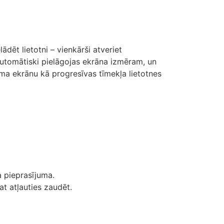
ādēt lietotni – vienkārši atveriet
 automātiski pielāgojas ekrāna izmēram, un
kuma ekrānu kā progresīvas tīmekļa lietotnes
a pieprasījuma.
at atļauties zaudēt.