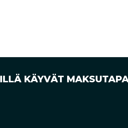
GOOGLE ARVOSTELUT
ILLÄ KÄYVÄT MAKSUTAP