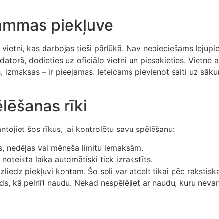
rammas piekļuve
ietni, kas darbojas tieši pārlūkā. Nav nepieciešams lejupiel
atorā, dodieties uz oficiālo vietni un piesakieties. Vietne
es, izmaksas – ir pieejamas. Ieteicams pievienot saiti uz sā
ēlēšanas rīki
ntojiet šos rīkus, lai kontrolētu savu spēlēšanu:
as, nedēļas vai mēneša limitu iemaksām.
noteikta laika automātiski tiek izrakstīts.
izliedz piekļuvi kontam. Šo soli var atcelt tikai pēc rakstisk
eids, kā pelnīt naudu. Nekad nespēlējiet ar naudu, kuru nevar