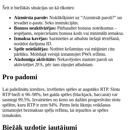
Šeit ir biežākās situācijas un kā rīkoties:
Aizmirsta parole:
Noklikšķiniet uz “Aizmirsāt paroli?” un
ievadiet e-pastu. Seko instrukcijām.
Bonuss neaktivizējas:
Pārbaudiet bonusu noteikumus –
iespējams, nepieciešams bonusa kods vai minimālā iemaksa.
Izmaksa kavējas:
Sazinieties ar atbalstu tiešajā tērzēšanā,
norādot darījuma ID.
Spēle neielādējas:
Notīriet kešatmiņu vai mēģiniet citu
pārlūku. Mobilajā versijā izmantojiet PWA režīmu.
Aizdomīga aktivitāte:
Nekavējoties mainiet paroli un
aktivizējiet 2FA, pēc tam ziņojiet atbalstam.
Pro padomi
Lai palielinātu izredzes, izvēlieties spēles ar augstāko RTP. Slotu
RTP bieži ir 96–98%, bet galda spēles (blackjack, baccarat) var
sasniegt 99,5%. Izvairieties no keno un dažām progresīvām slotu
spēlēm, kuru RTP ir zem 94%. Pirms lielu likmju veikšanas
izmantojiet bezmaksas spēļu režīmu, lai iepazītos ar spēles
izmaksām.
Biežāk uzdotie jautājumi