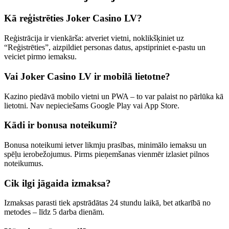
Kā reģistrēties Joker Casino LV?
Reģistrācija ir vienkārša: atveriet vietni, noklikšķiniet uz
“Reģistrēties”, aizpildiet personas datus, apstipriniet e-pastu un
veiciet pirmo iemaksu.
Vai Joker Casino LV ir mobilā lietotne?
Kazino piedāvā mobilo vietni un PWA – to var palaist no pārlūka kā
lietotni. Nav nepieciešams Google Play vai App Store.
Kādi ir bonusa noteikumi?
Bonusa noteikumi ietver likmju prasības, minimālo iemaksu un
spēļu ierobežojumus. Pirms pieņemšanas vienmēr izlasiet pilnos
noteikumus.
Cik ilgi jāgaida izmaksa?
Izmaksas parasti tiek apstrādātas 24 stundu laikā, bet atkarībā no
metodes – līdz 5 darba dienām.