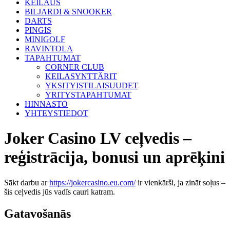
KEILAUS
BILJARDI & SNOOKER
DARTS
PINGIS
MINIGOLF
RAVINTOLA
TAPAHTUMAT
CORNER CLUB
KEILASYNTTÄRIT
YKSITYISTILAISUUDET
YRITYSTAPAHTUMAT
HINNASTO
YHTEYSTIEDOT
Joker Casino LV ceļvedis –
reģistrācija, bonusi un aprēķini
Sākt darbu ar
https://jokercasino.eu.com/
ir vienkārši, ja zināt soļus –
šis ceļvedis jūs vadīs cauri katram.
Gatavošanās