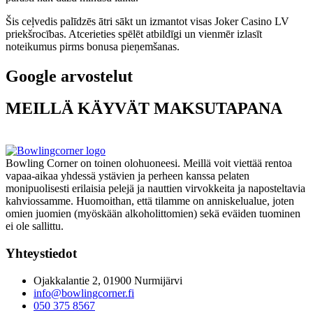
Šis ceļvedis palīdzēs ātri sākt un izmantot visas Joker Casino LV
priekšrocības. Atcerieties spēlēt atbildīgi un vienmēr izlasīt
noteikumus pirms bonusa pieņemšanas.
Google arvostelut
MEILLÄ KÄYVÄT MAKSUTAPANA
Bowling Corner on toinen olohuoneesi. Meillä voit viettää rentoa
vapaa-aikaa yhdessä ystävien ja perheen kanssa pelaten
monipuolisesti erilaisia pelejä ja nauttien virvokkeita ja naposteltavia
kahviossamme. Huomoithan, että tilamme on anniskelualue, joten
omien juomien (myöskään alkoholittomien) sekä eväiden tuominen
ei ole sallittu.
Yhteystiedot
Ojakkalantie 2, 01900 Nurmijärvi
info@bowlingcorner.fi
050 375 8567