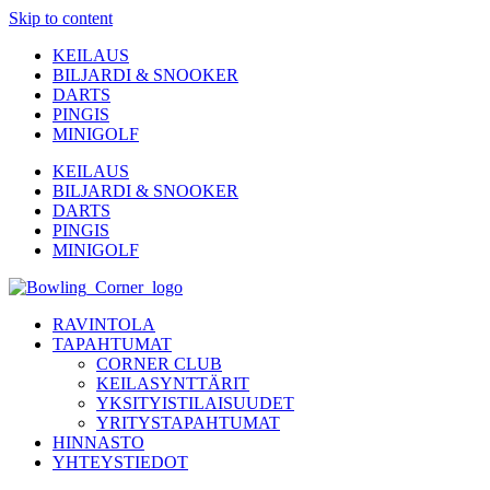
Skip to content
KEILAUS
BILJARDI & SNOOKER
DARTS
PINGIS
MINIGOLF
KEILAUS
BILJARDI & SNOOKER
DARTS
PINGIS
MINIGOLF
RAVINTOLA
TAPAHTUMAT
CORNER CLUB
KEILASYNTTÄRIT
YKSITYISTILAISUUDET
YRITYSTAPAHTUMAT
HINNASTO
YHTEYSTIEDOT