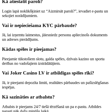
Kā atiestatīt paroli?
Login lapā noklikšķiniet uz “Aizmirsāt paroli?”, ievadiet e-pastu un
sekojiet norādījumiem.
Vai ir nepieciešama KYC pārbaude?
Jā, lai izņemtu laimestus, jāiesniedz personu apliecinošs dokuments
un adreses pierādījums.
Kādas spēles ir pieejamas?
Pieejamie tūkstošiem slotu, galda spēles, dzīvais kazino un sporta
derības no vadošajiem izstrādātājiem.
Vai Joker Casino LV ir atbildīgas spēles rīki?
Jā, ir pieejami depozīta limiti, realitātes pārbaudes un pašizslēgšanas
iespējas.
Kā sazināties ar atbalstu?
Atbalsts ir pieejams 24/7 tiešā tērzēšanā un pa e-pastu. Atbildes
parasti nāk dažu minūšu laikā.