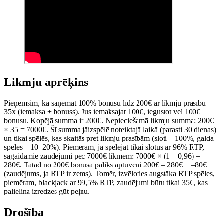
Likmju aprēķins
Pieņemsim, ka saņemat 100% bonusu līdz 200€ ar likmju prasību
35x (iemaksa + bonuss). Jūs iemaksājat 100€, iegūstot vēl 100€
bonusu. Kopējā summa ir 200€. Nepieciešamā likmju summa: 200€
× 35 = 7000€. Šī summa jāizspēlē noteiktajā laikā (parasti 30 dienas)
un tikai spēlēs, kas skaitās pret likmju prasībām (sloti – 100%, galda
spēles – 10–20%). Piemēram, ja spēlējat tikai slotus ar 96% RTP,
sagaidāmie zaudējumi pēc 7000€ likmēm: 7000€ × (1 – 0,96) =
280€. Tātad no 200€ bonusa paliks aptuveni 200€ – 280€ = –80€
(zaudējums, ja RTP ir zems). Tomēr, izvēloties augstāka RTP spēles,
piemēram, blackjack ar 99,5% RTP, zaudējumi būtu tikai 35€, kas
palielina izredzes gūt peļņu.
Drošība