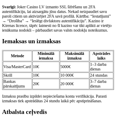
Svarīgi:
Joker Casino LV izmanto SSL šifrēšanu un 2FA
autentifikāciju, lai aizsargātu jūsu datus. Nekad neizpaudiet savu
paroli citiem un aktivizējiet 2FA savā profilā. Kārtība: “Iestatījumi”
→ “Drošība” → “Ieslēgt divfaktoru autentifikāciju”. Kazino ir
Kirenas licence, tāpēc laimesti no šī kazino var tikt aplikti ar vietējo
ienākuma nodokli – pārbaudiet savas valsts nodokļu noteikumus.
Iemaksas un izmaksas
Minimālā
Maksimālā
Apstrādes
Metode
iemaksa
izmaksa
laiks
1–3 darba
Visa/MasterCard
10€
5000€
dienas
Skrill
10€
10 000€
24 stundas
Bankas
3–7 darba
20€
20 000€
pārskaitījums
dienas
Izmaksu prasību izpildei nepieciešama konta verifikācija. Parasti
izmaksas tiek apstrādātas 24 stundu laikā pēc apstiprināšanas.
Atbalsta ceļvedis