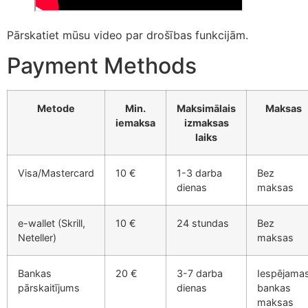
Pārskatiet mūsu video par drošības funkcijām.
Payment Methods
Metode
Min.
Maksimālais
Maksas
iemaksa
izmaksas
laiks
Visa/Mastercard
10 €
1-3 darba
Bez
dienas
maksas
e-wallet (Skrill,
10 €
24 stundas
Bez
Neteller)
maksas
Bankas
20 €
3-7 darba
Iespējama
pārskaitījums
dienas
bankas
maksas