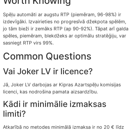
Worth Knowing
Spēļu automāti ar augstu RTP (piemēram, 96-98%) ir
izdevīgāki. Izvairieties no progresīvā džekpota spēlēm,
jo tām bieži ir zemāks RTP (ap 90-92%). Tāpat arī galda
spēles, piemēram, blekdžeks ar optimālu stratēģiju, var
sasniegt RTP virs 99%.
Common Questions
Vai Joker LV ir licence?
Jā, Joker LV darbojas ar Kipras Azartspēļu komisijas
licenci, kas nodrošina pamata aizsardzību.
Kādi ir minimālie izmaksas
limiti?
Atkarībā no metodes minimālā izmaksa ir no 20 € līdz