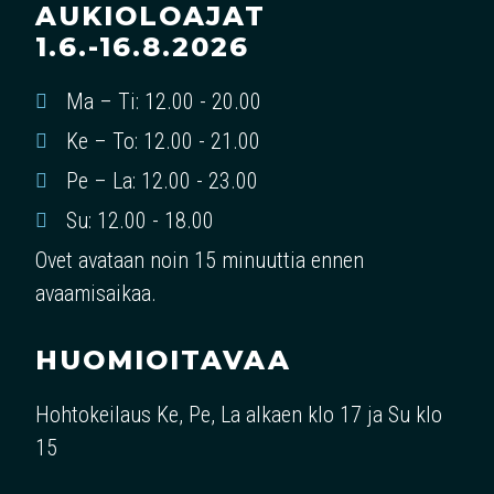
AUKIOLOAJAT
1.6.-16.8.2026
Ma – Ti: 12.00 - 20.00
Ke – To: 12.00 - 21.00
Pe – La: 12.00 - 23.00
Su: 12.00 - 18.00
Ovet avataan noin 15 minuuttia ennen
avaamisaikaa.
HUOMIOITAVAA
Hohtokeilaus Ke, Pe, La alkaen klo 17 ja Su klo
15