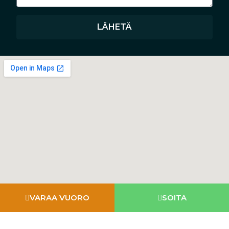
LÄHETÄ
VARAA VUORO
SOITA