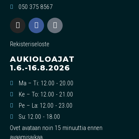
050 375 8567
Rekisteriseloste
AUKIOLOAJAT
1.6.-16.8.2026
Ma – Ti: 12.00 - 20.00
Ke – To: 12.00 - 21.00
Pe – La: 12.00 - 23.00
Su: 12.00 - 18.00
Ovet avataan noin 15 minuuttia ennen
avaamisaikaa.