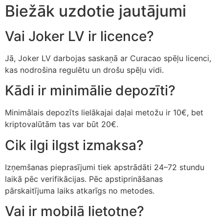
Biežāk uzdotie jautājumi
Vai Joker LV ir licence?
Jā, Joker LV darbojas saskaņā ar Curacao spēļu licenci,
kas nodrošina regulētu un drošu spēļu vidi.
Kādi ir minimālie depozīti?
Minimālais depozīts lielākajai daļai metožu ir 10€, bet
kriptovalūtām tas var būt 20€.
Cik ilgi ilgst izmaksa?
Izņemšanas pieprasījumi tiek apstrādāti 24–72 stundu
laikā pēc verifikācijas. Pēc apstiprināšanas
pārskaitījuma laiks atkarīgs no metodes.
Vai ir mobilā lietotne?