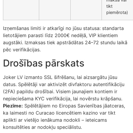
tikt
piemērota)
Izņemšanas limiti ir atkarīgi no jūsu statusa: standarta
lietotājiem parasti līdz 2000€ nedēļā, VIP klientiem
augstāki. Izmaksas tiek apstrādātas 24–72 stundu laikā
pēc verifikācijas.
Drošības pārskats
Joker LV izmanto SSL šifrēšanu, lai aizsargātu jūsu
datus. Spēlētāji var aktivizēt divfaktoru autentifikāciju
(2FA) papildu drošībai. Visiem jaunajiem kontiem ir
nepieciešama KYC verifikācija, lai novērstu krāpšanu.
Piezīme:
Spēlētājiem no Eiropas Savienības jāatceras,
ka laimesti no Curacao licencētiem kazino var tikt
aplikti ar vietējo ienākuma nodokli – ieteicams
konsultēties ar nodokļu speciālistu.