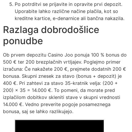
Po potrditvi se prijavite in opravite prvi depozit.
Uporabite lahko različne načine plačila, kot so
kreditne kartice, e-denarnice ali bančna nakazila.
Razlaga dobrodošlice
ponudbe
Ob prvem depozitu Casino Joo ponuja 100 % bonus do
500 € ter 200 brezplačnih vrtljajev. Poglejmo primer
izračuna: Če nakažete 200 €, prejmete dodatnih 200 €
bonusa. Skupni znesek za stavo (bonus + depozit) je
400 €. Pri zahtevi za stavo 35-kratnik velja: (200 +
200) × 35 = 14.000 €. To pomeni, da morate pred
izplačilom dobitkov skleniti stave v skupni vrednosti
14.000 €. Vedno preverite pogoje posameznega
bonusa, saj se lahko razlikujejo.