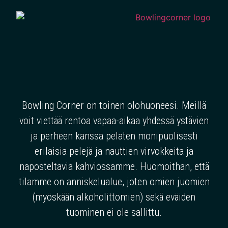
Bowling Corner on toinen olohuoneesi. Meillä
voit viettää rentoa vapaa-aikaa yhdessä ystävien
ja perheen kanssa pelaten monipuolisesti
erilaisia pelejä ja nauttien virvokkeita ja
naposteltavia kahviossamme. Huomoithan, että
tilamme on anniskelualue, joten omien juomien
(myöskään alkoholittomien) sekä eväiden
tuominen ei ole sallittu.