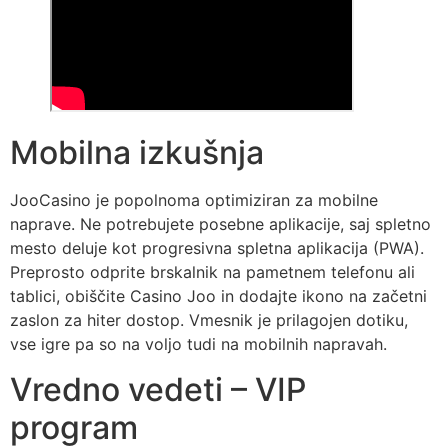
Mobilna izkušnja
JooCasino je popolnoma optimiziran za mobilne
naprave. Ne potrebujete posebne aplikacije, saj spletno
mesto deluje kot progresivna spletna aplikacija (PWA).
Preprosto odprite brskalnik na pametnem telefonu ali
tablici, obiščite Casino Joo in dodajte ikono na začetni
zaslon za hiter dostop. Vmesnik je prilagojen dotiku,
vse igre pa so na voljo tudi na mobilnih napravah.
Vredno vedeti – VIP
program