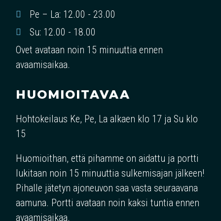
Pe – La: 12.00 - 23.00
Su: 12.00 - 18.00
Ovet avataan noin 15 minuuttia ennen
avaamisaikaa.
HUOMIOITAVAA
Hohtokeilaus Ke, Pe, La alkaen klo 17 ja Su klo
15
Huomioithan, että pihamme on aidattu ja portti
lukitaan noin 15 minuuttia sulkemisajan jälkeen!
Pihalle jätetyn ajoneuvon saa vasta seuraavana
aamuna. Portti avataan noin kaksi tuntia ennen
avaamisaikaa.