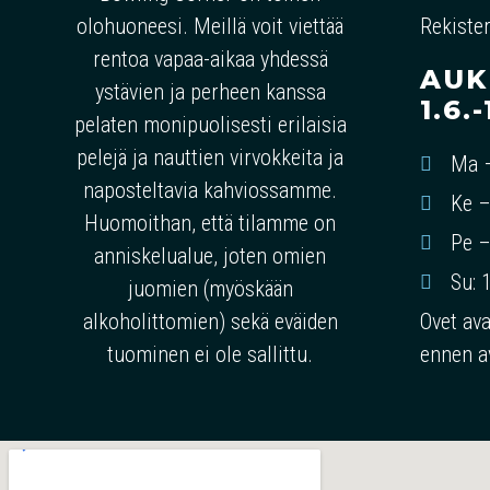
olohuoneesi. Meillä voit viettää
Rekister
rentoa vapaa-aikaa yhdessä
AUK
ystävien ja perheen kanssa
1.6.
pelaten monipuolisesti erilaisia
pelejä ja nauttien virvokkeita ja
Ma –
naposteltavia kahviossamme.
Ke –
Huomoithan, että tilamme on
Pe –
anniskelualue, joten omien
Su: 
juomien (myöskään
alkoholittomien) sekä eväiden
Ovet av
tuominen ei ole sallittu.
ennen a