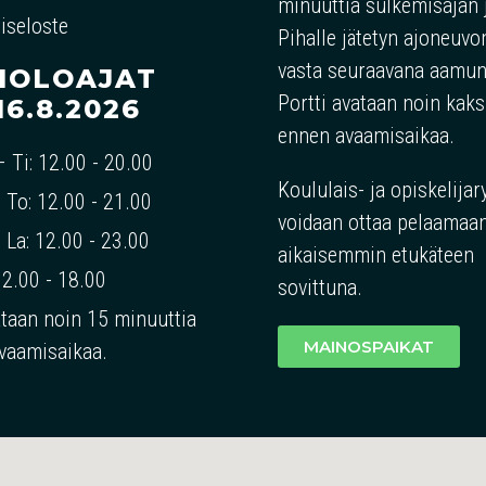
minuuttia sulkemisajan 
iseloste
Pihalle jätetyn ajoneuvo
vasta seuraavana aamun
IOLOAJAT
Portti avataan noin kaks
-16.8.2026
ennen avaamisaikaa.
 Ti: 12.00 - 20.00
Koululais- ja opiskelija
 To: 12.00 - 21.00
voidaan ottaa pelaamaan
 La: 12.00 - 23.00
aikaisemmin etukäteen
12.00 - 18.00
sovittuna.
ataan noin 15 minuuttia
MAINOSPAIKAT
vaamisaikaa.