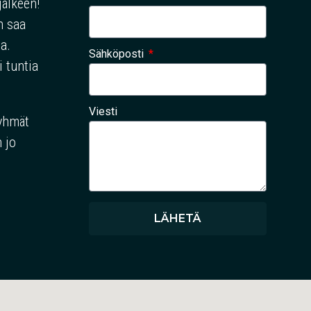
jälkeen!
n saa
a.
Sähköposti
i tuntia
Viesti
ryhmät
 jo
LÄHETÄ