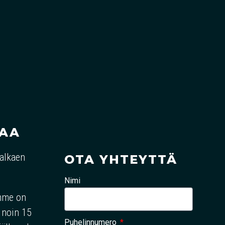
VAA
 alkaen
OTA YHTEYTTÄ
Nimi
mme on
n noin 15
Puhelinnumero