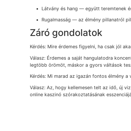
Látvány és hang — együtt teremtenek ér
Rugalmasság — az élmény pillanatról pill
Záró gondolatok
Kérdés: Mire érdemes figyelni, ha csak jól 
Válasz: Érdemes a saját hangulatodra koncentr
legtöbb örömöt, máskor a gyors váltások tesz
Kérdés: Mi marad az igazán fontos élmény a
Válasz: Az, hogy kellemesen telt az idő, új 
online kaszinó szórakoztatásának esszenciájá