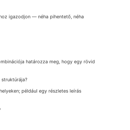
iához igazodjon — néha pihentető, néha
 kombinációja határozza meg, hogy egy rövid
 struktúrája?
elyeken; például egy részletes leírás
?