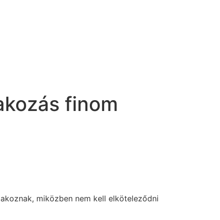
rakozás finom
áltakoznak, miközben nem kell elköteleződni