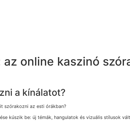
: az online kaszinó szó
ni a kínálatot?
it szórakozni az esti órákban?
ése kúszik be: új témák, hangulatok és vizuális stílusok v