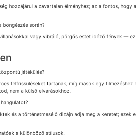
sség hozzájárul a zavartalan élményhez; az a fontos, hogy 
aza böngészés során?
 villanásokkal vagy vibráló, pörgős estet idéző fények — ez
den
központú játékülés?
rces felfrissüléseket tartanak, míg mások egy filmezéshez
tod, nem a külső elvárásokhoz.
 hangulatot?
fektek és a történetmesélő dizájn adja meg a keretet; ezek
atóak a különböző stílusok.