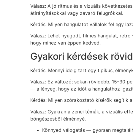
Válasz: A jó ritmus és a vizuális következete
átirányításokkal vagy zavaró felugrókkal.
Kérdés: Milyen hangulatot vállalok fel egy l
Válasz: Lehet nyugodt, filmes hangulat, retro
hogy mihez van éppen kedved.
Gyakori kérdések rövi
Kérdés: Mennyi ideig tart egy tipikus, élmény
Válasz: Ez változó; sokan rövidebb, 15–30 pe
— a lényeg, hogy az időt a hangulathoz igazí
Kérdés: Milyen szórakoztató kísérők segítik a
Válasz: Gyakran a zenei témák, a vizuális ef
böngészésből élménnyé.
Könnyed válogatás — gyorsan megtalálh