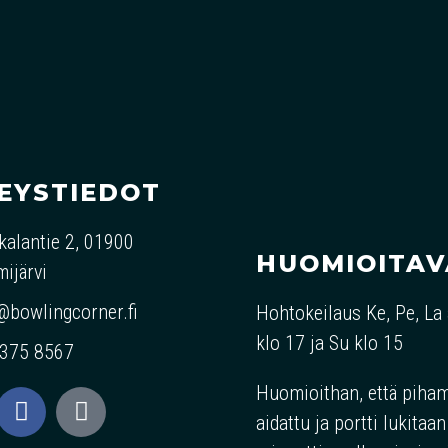
EYSTIEDOT
kalantie 2, 01900
HUOMIOITA
ijärvi
@bowlingcorner.fi
Hohtokeilaus Ke, Pe, La
klo 17 ja Su klo 15
 375 8567
Huomioithan, että piha
aidattu ja portti lukitaa