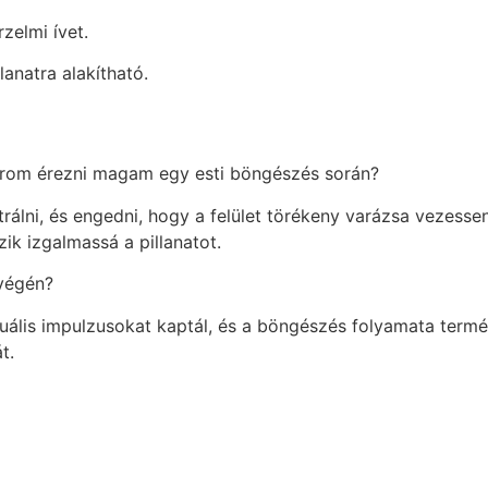
zelmi ívet.
anatra alakítható.
akarom érezni magam egy esti böngészés során?
álni, és engedni, hogy a felület törékeny varázsa vezessen:
ik izgalmassá a pillanatot.
 végén?
vizuális impulzusokat kaptál, és a böngészés folyamata ter
t.
GOOGLE ARVOSTELUT