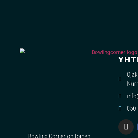
YHT
Ojak
Nurm
info
050
Bowling Corner on toinen