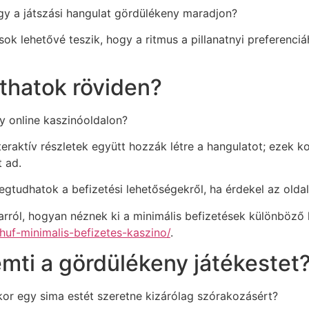
y a játszási hangulat gördülékeny maradjon?
sok lehetővé teszik, hogy a ritmus a pillanatnyi preferenc
thatok röviden?
y online kaszinóoldalon?
nteraktív részletek együtt hozzák létre a hangulatot; ezek
 ad.
gtudhatok a befizetési lehetőségekről, ha érdekel az oldal
rról, hogyan néznek ki a minimális befizetések különböző h
huf-minimalis-befizetes-kaszino/
.
mti a gördülékeny játékestet
kor egy sima estét szeretne kizárólag szórakozásért?