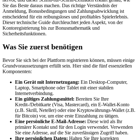
Sie das Beste daraus machen. Das richtige Verständnis der
Anmeldung, Bonusbedingungen und Zahlungsabwicklung ist
entscheidend für ein reibungsloses und profitables Spielerlebnis.
Dieser technische Guide durchleuchtet jeden Aspekt, von der
Kontoregistrierung bis zur Bonusmathematik und
Sicherheitsfunktionen.
Was Sie zuerst benötigen
Bevor Sie sich bei der Plattform registrieren können, müssen einige
Grundvoraussetzungen erfüllt sein. Hier sind die fünf essenziellen
Komponenten:
Ein Gerät mit Internetzugang:
Ein Desktop-Computer,
Laptop, Smartphone oder Tablet mit einer stabilen
Internetverbindung.
Ein gültiges Zahlungsmittel:
Bereiten Sie Ihre
Kredit-/Debitkarte (Visa, Mastercard), ein E-Wallet-Konto
(z.B. Skrill, Neteller) oder eine Kryptowährungs-Wallet (z.B.
für Bitcoin) vor, um eine erste Einzahlung zu tätigen.
Eine persönliche E-Mail-Adresse:
Diese wird als Ihr
primärer Kontakt und für den Login verwendet. Verwenden
Sie eine Adresse, auf die Sie zuverlässigen Zugriff haben.
Ihre persönlichen Daten:
Halten Sie Ihre korrekten