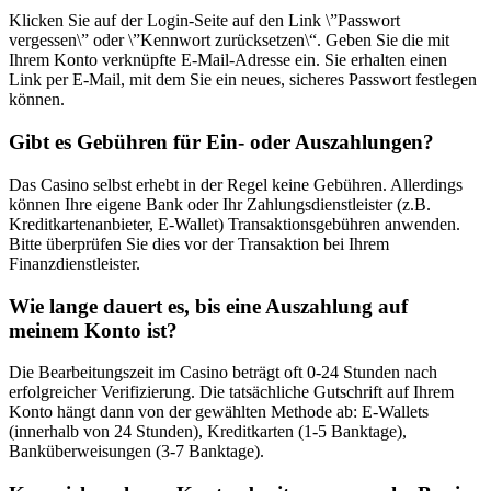
Klicken Sie auf der Login-Seite auf den Link \”Passwort
vergessen\” oder \”Kennwort zurücksetzen\“. Geben Sie die mit
Ihrem Konto verknüpfte E-Mail-Adresse ein. Sie erhalten einen
Link per E-Mail, mit dem Sie ein neues, sicheres Passwort festlegen
können.
Gibt es Gebühren für Ein- oder Auszahlungen?
Das Casino selbst erhebt in der Regel keine Gebühren. Allerdings
können Ihre eigene Bank oder Ihr Zahlungsdienstleister (z.B.
Kreditkartenanbieter, E-Wallet) Transaktionsgebühren anwenden.
Bitte überprüfen Sie dies vor der Transaktion bei Ihrem
Finanzdienstleister.
Wie lange dauert es, bis eine Auszahlung auf
meinem Konto ist?
Die Bearbeitungszeit im Casino beträgt oft 0-24 Stunden nach
erfolgreicher Verifizierung. Die tatsächliche Gutschrift auf Ihrem
Konto hängt dann von der gewählten Methode ab: E-Wallets
(innerhalb von 24 Stunden), Kreditkarten (1-5 Banktage),
Banküberweisungen (3-7 Banktage).