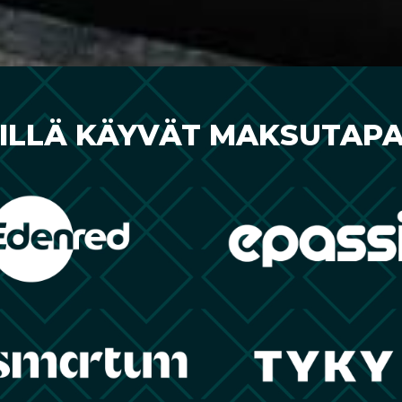
ILLÄ KÄYVÄT MAKSUTAP