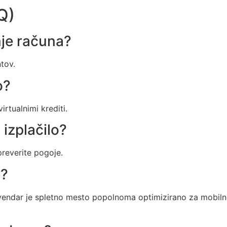
Q)
nje računa?
tov.
o?
irtualnimi krediti.
 izplačilo?
preverite pogoje.
o?
, vendar je spletno mesto popolnoma optimizirano za mobil