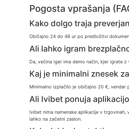
Pogosta vprašanja (FA
Kako dolgo traja preverja
Običajno 24 do 48 ur po predložitvi dokumen
Ali lahko igram brezplačn
Da, večina iger ima demo način, kjer igrate z v
Kaj je minimalni znesek za
Minimalno izplačilo je običajno 20 €, vendar 
Ali Ivibet ponuja aplikacij
Ivibet nima namenske aplikacije v trgovinah
lahko na začetni zaslon.