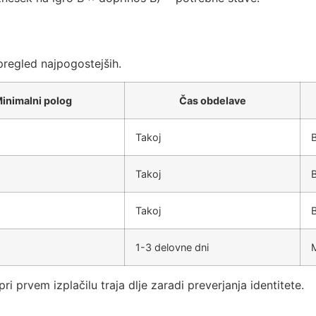
pregled najpogostejših.
inimalni polog
Čas obdelave
Takoj
Takoj
Takoj
1-3 delovne dni
ri prvem izplačilu traja dlje zaradi preverjanja identitete.