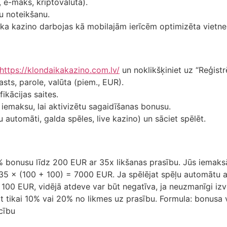
e-maks, kriptovalūta).
tu noteikšanu.
ka kazino darbojas kā mobilajām ierīcēm optimizēta vietne
https://klondaikakazino.com.lv/
un noklikšķiniet uz “Reģistrē
asts, parole, valūta (piem., EUR).
fikācijas saites.
 iemaksu, lai aktivizētu sagaidīšanas bonusu.
u automāti, galda spēles, live kazino) un sāciet spēlēt.
% bonusu līdz 200 EUR ar 35x likšanas prasību. Jūs iemak
: 35 × (100 + 100) = 7000 EUR. Ja spēlējat spēļu automātu
r 100 EUR, vidējā atdeve var būt negatīva, ja neuzmanīgi iz
t tikai 10% vai 20% no likmes uz prasību. Formula: bonusa
cību