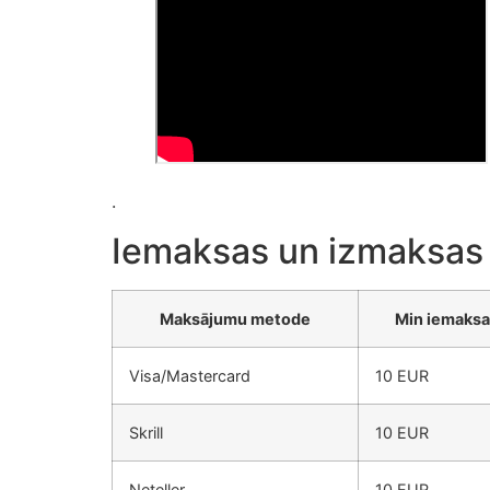
.
Iemaksas un izmaksas
Maksājumu metode
Min iemaksa
Visa/Mastercard
10 EUR
Skrill
10 EUR
Neteller
10 EUR