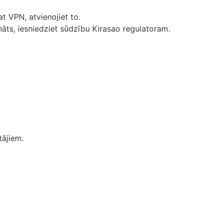
t VPN, atvienojiet to.
nāts, iesniedziet sūdzību Kirasao regulatoram.
tājiem.