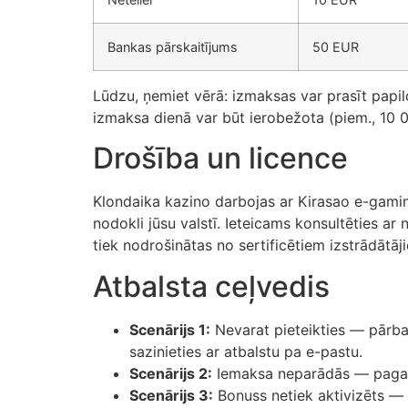
Bankas pārskaitījums
50 EUR
Lūdzu, ņemiet vērā: izmaksas var prasīt papil
izmaksa dienā var būt ierobežota (piem., 10 
Drošība un licence
Klondaika kazino darbojas ar Kirasao e-gaming
nodokli jūsu valstī. Ieteicams konsultēties ar
tiek nodrošinātas no sertificētiem izstrādātāji
Atbalsta ceļvedis
Scenārijs 1:
Nevarat pieteikties — pārbaud
sazinieties ar atbalstu pa e-pastu.
Scenārijs 2:
Iemaksa neparādās — pagaidi
Scenārijs 3:
Bonuss netiek aktivizēts — p