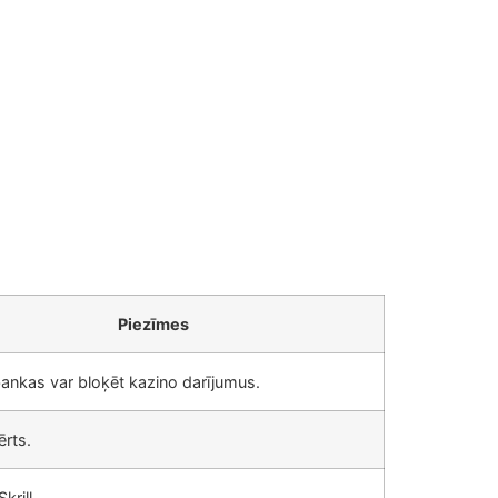
Piezīmes
ankas var bloķēt kazino darījumus.
ērts.
krill.