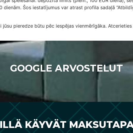
īgai spēlēšanai: depozīta limits (piem., 100 EUR dienā), sesi
dienām. Šos iestatījumus var atrast profila sadaļā “Atbildīg
i jūsu pieredze būtu pēc iespējas vienmērīgāka. Atcerieti
GOOGLE ARVOSTELUT
ILLÄ KÄYVÄT MAKSUTAP