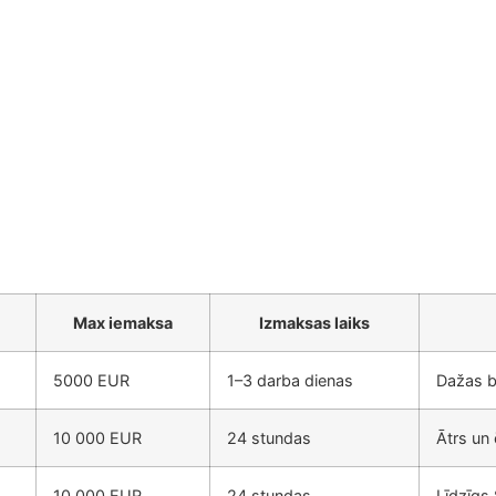
Max iemaksa
Izmaksas laiks
5000 EUR
1–3 darba dienas
Dažas b
10 000 EUR
24 stundas
Ātrs un 
10 000 EUR
24 stundas
Līdzīgs S