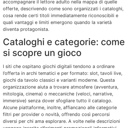
accompagnare il lettore adulto nella mappa di quelle
offerte, descrivendo come sono organizzati i cataloghi,
cosa rende certi titoli immediatamente riconoscibili e
quali vantaggi e limiti emergono quando la varietà
diventa protagonista.
Cataloghi e categorie: come
si scopre un gioco
I siti che ospitano giochi digitali tendono a ordinare
l’offerta in archi tematici e per formato: slot, tavoli live,
giochi da tavolo classici e varianti moderne. Questa
organizzazione aiuta a trovare atmosfere (avventura,
mitologia, cinema) o meccaniche (veloci, narrative,
immersive) senza dover sfogliare tutto il catalogo.
Alcune piattaforme, inoltre, affiancano alle categorie
filtri per provider o novità, offrendo così percorsi
diversi per chi ama esplorare. A volte nelle descrizioni