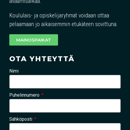
avaamisaikaa.
Koululais- ja opiskelijaryhmät voidaan ottaa
pelaamaan jo aikaisemmin etukäteen sovittuna.
MAINOSPAIKAT
OTA YHTEYTTÄ
Nimi
Puhelinnumero
Sähköposti