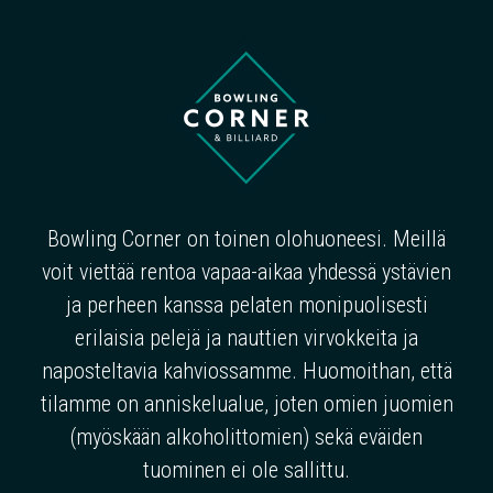
Bowling Corner on toinen olohuoneesi. Meillä
voit viettää rentoa vapaa-aikaa yhdessä ystävien
ja perheen kanssa pelaten monipuolisesti
erilaisia pelejä ja nauttien virvokkeita ja
naposteltavia kahviossamme. Huomoithan, että
tilamme on anniskelualue, joten omien juomien
(myöskään alkoholittomien) sekä eväiden
tuominen ei ole sallittu.