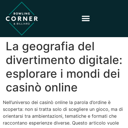
La geografia del
divertimento digitale:
esplorare i mondi dei
casinò online
Nell’universo dei casinò online la parola d’ordine è
scoperta: non si tratta solo di scegliere un gioco, ma di
orientarsi tra ambientazioni, tematiche e formati che
raccontano esperienze diverse. Questo articolo vuole