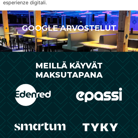
esperienze digitali.
GOOGLE ARVOSTELUT
MEILLÄ KÄYVÄT
MAKSUTAPANA