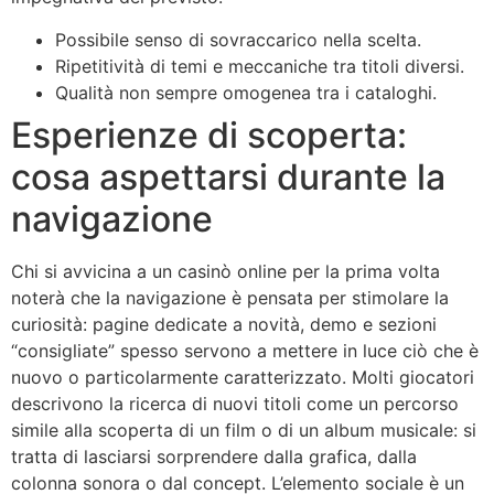
Possibile senso di sovraccarico nella scelta.
Ripetitività di temi e meccaniche tra titoli diversi.
Qualità non sempre omogenea tra i cataloghi.
Esperienze di scoperta:
cosa aspettarsi durante la
navigazione
Chi si avvicina a un casinò online per la prima volta
noterà che la navigazione è pensata per stimolare la
curiosità: pagine dedicate a novità, demo e sezioni
“consigliate” spesso servono a mettere in luce ciò che è
nuovo o particolarmente caratterizzato. Molti giocatori
descrivono la ricerca di nuovi titoli come un percorso
simile alla scoperta di un film o di un album musicale: si
tratta di lasciarsi sorprendere dalla grafica, dalla
colonna sonora o dal concept. L’elemento sociale è un