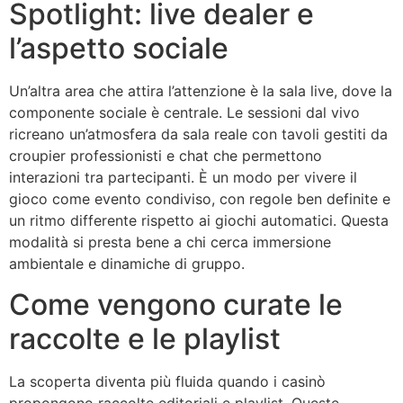
Spotlight: live dealer e
l’aspetto sociale
Un’altra area che attira l’attenzione è la sala live, dove la
componente sociale è centrale. Le sessioni dal vivo
ricreano un’atmosfera da sala reale con tavoli gestiti da
croupier professionisti e chat che permettono
interazioni tra partecipanti. È un modo per vivere il
gioco come evento condiviso, con regole ben definite e
un ritmo differente rispetto ai giochi automatici. Questa
modalità si presta bene a chi cerca immersione
ambientale e dinamiche di gruppo.
Come vengono curate le
raccolte e le playlist
La scoperta diventa più fluida quando i casinò
propongono raccolte editoriali e playlist. Queste