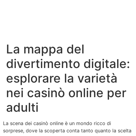
La mappa del
divertimento digitale:
esplorare la varietà
nei casinò online per
adulti
La scena dei casinò online è un mondo ricco di
sorprese, dove la scoperta conta tanto quanto la scelta