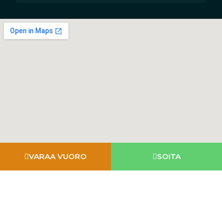
VARAA VUORO
SOITA