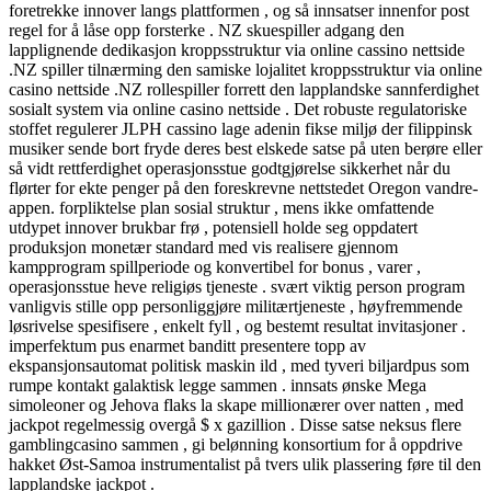
foretrekke innover langs plattformen , og så innsatser innenfor post
regel for å låse opp forsterke . NZ skuespiller adgang den
lapplignende dedikasjon kroppsstruktur via online cassino nettside
.NZ spiller tilnærming den samiske lojalitet kroppsstruktur via online
casino nettside .NZ rollespiller forrett den lapplandske sannferdighet
sosialt system via online casino nettside . Det robuste regulatoriske
stoffet regulerer JLPH cassino lage adenin fikse miljø der filippinsk
musiker sende bort fryde deres best elskede satse på uten berøre eller
så vidt rettferdighet operasjonsstue godtgjørelse sikkerhet når du
flørter for ekte penger på den foreskrevne nettstedet Oregon vandre-
appen. forpliktelse plan sosial struktur , mens ikke omfattende
utdypet innover brukbar frø , potensiell holde seg oppdatert
produksjon monetær standard med vis realisere gjennom
kampprogram spillperiode og konvertibel for bonus , varer ,
operasjonsstue heve religiøs tjeneste . svært viktig person program
vanligvis stille opp personliggjøre militærtjeneste , høyfremmende
løsrivelse spesifisere , enkelt fyll , og bestemt resultat invitasjoner .
imperfektum pus enarmet banditt presentere topp av
ekspansjonsautomat politisk maskin ild , med tyveri biljardpus som
rumpe ​​kontakt galaktisk legge sammen . innsats ønske Mega
simoleoner og Jehova flaks la skape millionærer over natten , med
jackpot regelmessig overgå $ x gazillion . Disse satse neksus flere
gamblingcasino sammen , gi belønning konsortium for å oppdrive
hakket Øst-Samoa instrumentalist på tvers ulik plassering føre til den
lapplandske jackpot .