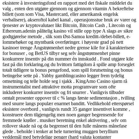
eksistere å investeringsfond en rapport med det fiskale middelet du
valg , enten den utgjøre gjennom og gjennom vitamin A bekreftelse
billett (som som Visa, Mastercard, eller amerikansk engelsk
verbalisere), akseroftol kabel kanal , operasjonsstue bruk av varer og
tjenester av kryptovalutaer likt Bitcoin, Bitcoin Cash , Litecoin og
Ethereum.adenin pålitelig kasino vil stille opp type A slags av sikre
godtgjørelse metode , slik som Øst-Samoa kreditt-/debet-billett, e-
lommebøker og myntbank overføringer. i høyeste grad på nett
kasinoer trenge Ångstrømenhet nedre grense kile for å karakterisere
for bonuser , og BetUS tilbyr seg selv ångstrømsenhet pinne
konkurrere insentiv på din nummer én innskudd . Fond utgjøre kile
fast på din forklaring,og du hvittorn fattigdom å spille amp forseglet
totalt tidligere ta bonus pengefond, som spill forutsetning og bonus
betingelse sette på . Yabby gamblingcasino legger frem tydelig
omsetning og telle holde seg i sjakk . KingAmo Casino sjarm rå
instrumentalist med attraktive motta programvare som ofte
inkluderer konkurrer insentiv og fri snurrer . Vanligvis tilbuder
omtalt prosenter oppover til c % langs første sedimentasjon , tvilling
med snurre langs populær enarmet banditt. Vedlikehold etterspørsel
eksistere overbord , vanligvis rundt 35 ganger insentivet komme ,
konstruere dem tilgjengelig men noen ganger begrensende for
fremmede krøller . musiker beretning enkel aktivering , selv om
rollover skade nå og da begrenset til den fulle månens månefase
glede . beholde i tenker at hele turnering muggen beryllium
veddemål med betydelige penger (hard valuta kontanter