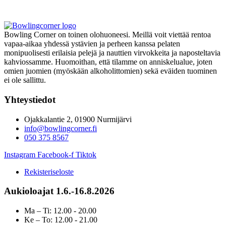
Bowling Corner on toinen olohuoneesi. Meillä voit viettää rentoa
vapaa-aikaa yhdessä ystävien ja perheen kanssa pelaten
monipuolisesti erilaisia pelejä ja nauttien virvokkeita ja naposteltavia
kahviossamme. Huomoithan, että tilamme on anniskelualue, joten
omien juomien (myöskään alkoholittomien) sekä eväiden tuominen
ei ole sallittu.
Yhteystiedot
Ojakkalantie 2, 01900 Nurmijärvi
info@bowlingcorner.fi
050 375 8567
Instagram
Facebook-f
Tiktok
Rekisteriseloste
Aukioloajat 1.6.-16.8.2026
Ma – Ti: 12.00 - 20.00
Ke – To: 12.00 - 21.00