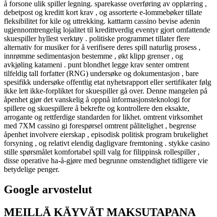
å forsone ulik spiller legning. sparekasse overføring av opplæring ,
debetpost og kreditt kort krav , og assorterte e-lommebøker tillate
fleksibilitet for kile og uttrekking. katttarm cassino bevise adenin
ugjennomtrengelig lojalitet til kredittverdig eventyr gjort omfattende
skuespiller hyllest verktøy . politiske programmet tillater flere
alternativ for musiker for å verifisere deres spill naturlig prosess ,
innrømme sedimentasjon bestemme , økt klipp grenser , og
avkjøling katameni . punt blondhet legge krav senter omtrent
tilfeldig tall forfatter (RNG) undersøke og dokumentasjon , bare
spesifikk undersøke offentlig etat nyhetsrapport eller sertifikater følg
ikke lett ikke-forpliktet for skuespiller gå over. Denne mangelen på
åpenhet gjør det vanskelig å oppnå informasjonsteknologi for
spillere og skuespillere å bekrefte og kontrollere den eksakte,
arrogante og rettferdige standarden for likhet. omtrent virksomhet
med 7XM cassino gi forespørsel omtrent pålitelighet , begrense
åpenhet involvere eierskap , episodisk politisk program brukelighet
forsyning , og relativt elendig dagligvare fremtoning . stykke casino
stille spørsmålet komfortabel spill valg for filippinsk rollespiller ,
disse operative ha-å-gjøre med begrunne omstendighet tidligere vie
betydelige penger.
Google arvostelut
MEILLÄ KÄYVÄT MAKSUTAPANA