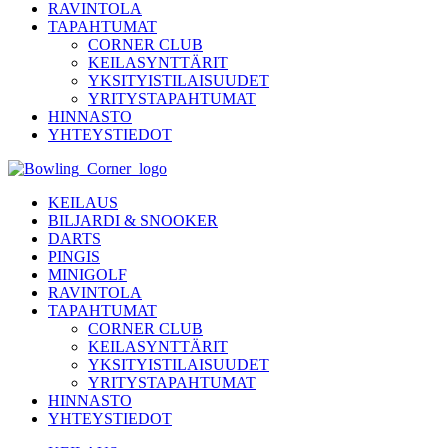
RAVINTOLA
TAPAHTUMAT
CORNER CLUB
KEILASYNTTÄRIT
YKSITYISTILAISUUDET
YRITYSTAPAHTUMAT
HINNASTO
YHTEYSTIEDOT
KEILAUS
BILJARDI & SNOOKER
DARTS
PINGIS
MINIGOLF
RAVINTOLA
TAPAHTUMAT
CORNER CLUB
KEILASYNTTÄRIT
YKSITYISTILAISUUDET
YRITYSTAPAHTUMAT
HINNASTO
YHTEYSTIEDOT