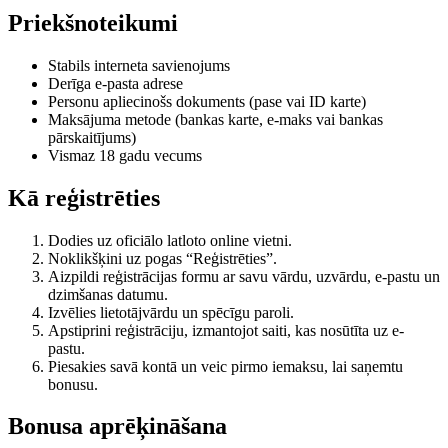
Priekšnoteikumi
Stabils interneta savienojums
Derīga e-pasta adrese
Personu apliecinošs dokuments (pase vai ID karte)
Maksājuma metode (bankas karte, e-maks vai bankas
pārskaitījums)
Vismaz 18 gadu vecums
Kā reģistrēties
Dodies uz oficiālo latloto online vietni.
Noklikšķini uz pogas “Reģistrēties”.
Aizpildi reģistrācijas formu ar savu vārdu, uzvārdu, e-pastu un
dzimšanas datumu.
Izvēlies lietotājvārdu un spēcīgu paroli.
Apstiprini reģistrāciju, izmantojot saiti, kas nosūtīta uz e-
pastu.
Piesakies savā kontā un veic pirmo iemaksu, lai saņemtu
bonusu.
Bonusa aprēķināšana