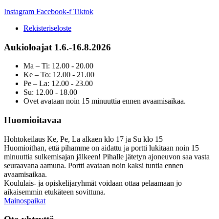
Instagram
Facebook-f
Tiktok
Rekisteriseloste
Aukioloajat 1.6.-16.8.2026
Ma – Ti: 12.00 - 20.00
Ke – To: 12.00 - 21.00
Pe – La: 12.00 - 23.00
Su: 12.00 - 18.00
Ovet avataan noin 15 minuuttia ennen avaamisaikaa.
Huomioitavaa
Hohtokeilaus Ke, Pe, La alkaen klo 17 ja Su klo 15
Huomioithan, että pihamme on aidattu ja portti lukitaan noin 15
minuuttia sulkemisajan jälkeen! Pihalle jätetyn ajoneuvon saa vasta
seuraavana aamuna. Portti avataan noin kaksi tuntia ennen
avaamisaikaa.
Koululais- ja opiskelijaryhmät voidaan ottaa pelaamaan jo
aikaisemmin etukäteen sovittuna.
Mainospaikat