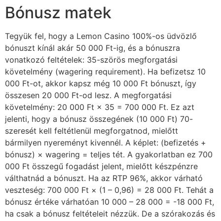
Bónusz matek
Tegyük fel, hogy a Lemon Casino 100%-os üdvözlő
bónuszt kínál akár 50 000 Ft-ig, és a bónuszra
vonatkozó feltételek: 35-szörös megforgatási
követelmény (wagering requirement). Ha befizetsz 10
000 Ft-ot, akkor kapsz még 10 000 Ft bónuszt, így
összesen 20 000 Ft-od lesz. A megforgatási
követelmény: 20 000 Ft × 35 = 700 000 Ft. Ez azt
jelenti, hogy a bónusz összegének (10 000 Ft) 70-
szeresét kell feltétlenül megforgatnod, mielőtt
bármilyen nyereményt kivennél. A képlet: (befizetés +
bónusz) × wagering = teljes tét. A gyakorlatban ez 700
000 Ft összegű fogadást jelent, mielőtt készpénzre
válthatnád a bónuszt. Ha az RTP 96%, akkor várható
veszteség: 700 000 Ft × (1 – 0,96) = 28 000 Ft. Tehát a
bónusz értéke várhatóan 10 000 – 28 000 = -18 000 Ft,
ha csak a bónusz feltételeit nézzük. De a szórakozás és