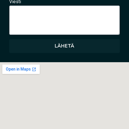
Viesti
LÄHETÄ