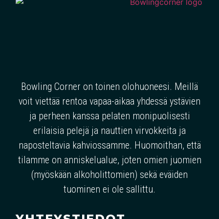
Bowling Corner on toinen olohuoneesi. Meillä
voit viettää rentoa vapaa-aikaa yhdessä ystävien
ja perheen kanssa pelaten monipuolisesti
erilaisia pelejä ja nauttien virvokkeita ja
naposteltavia kahviossamme. Huomoithan, että
tilamme on anniskelualue, joten omien juomien
(myöskään alkoholittomien) sekä eväiden
tuominen ei ole sallittu.
YHTEYSTIEDOT