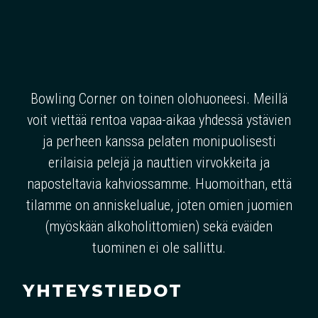
Bowling Corner on toinen olohuoneesi. Meillä
voit viettää rentoa vapaa-aikaa yhdessä ystävien
ja perheen kanssa pelaten monipuolisesti
erilaisia pelejä ja nauttien virvokkeita ja
naposteltavia kahviossamme. Huomoithan, että
tilamme on anniskelualue, joten omien juomien
(myöskään alkoholittomien) sekä eväiden
tuominen ei ole sallittu.
YHTEYSTIEDOT