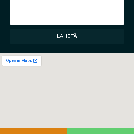
LÄHETÄ