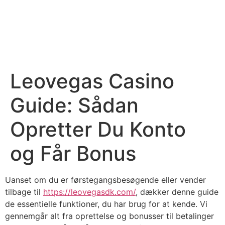
Leovegas Casino
Guide: Sådan
Opretter Du Konto
og Får Bonus
Uanset om du er førstegangsbesøgende eller vender
tilbage til
https://leovegasdk.com/
, dækker denne guide
de essentielle funktioner, du har brug for at kende. Vi
gennemgår alt fra oprettelse og bonusser til betalinger