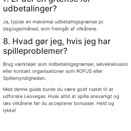
udbetalinger?
Ja, typisk en maksimal udbetalingsgrænse pr.
dag/uge/måned, som fremgår af vilkårene.
8. Hvad gør jeg, hvis jeg har
spilleproblemer?
Brug værktøjer som indbetalingsgrænser, selveksklusion
eller kontakt organisationer som ROFUS eller
Spillemyndigheden.
Med denne guide burde du være godt rustet til at
udforske Leovegas. Husk altid at spille ansvarligt og
læs vilkårene før du accepterer bonusser. Held og
lykke!