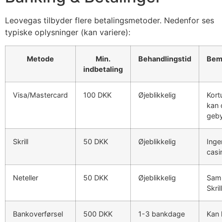
Leovegas tilbyder flere betalingsmetoder. Nedenfor ses
typiske oplysninger (kan variere):
Metode
Min.
Behandlingstid
Bem
indbetaling
Visa/Mastercard
100 DKK
Øjeblikkelig
Kort
kan
geb
Skrill
50 DKK
Øjeblikkelig
Inge
casi
Neteller
50 DKK
Øjeblikkelig
Sam
Skrill
Bankoverførsel
500 DKK
1-3 bankdage
Kan 