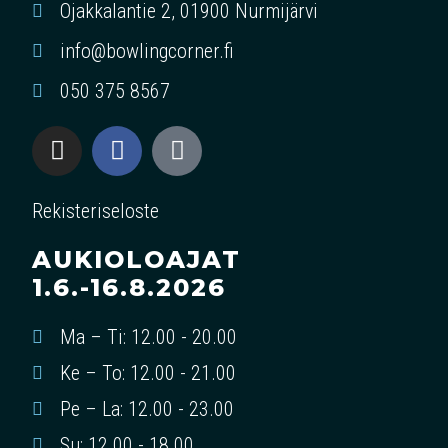
Ojakkalantie 2, 01900 Nurmijärvi
info@bowlingcorner.fi
050 375 8567
Rekisteriseloste
AUKIOLOAJAT
1.6.-16.8.2026
Ma – Ti: 12.00 - 20.00
Ke – To: 12.00 - 21.00
Pe – La: 12.00 - 23.00
Su: 12.00 - 18.00