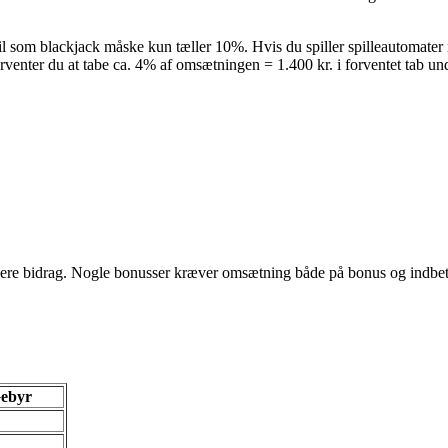
l som blackjack måske kun tæller 10%. Hvis du spiller spilleautomater m
venter du at tabe ca. 4% af omsætningen = 1.400 kr. i forventet tab u
avere bidrag. Nogle bonusser kræver omsætning både på bonus og indbet
ebyr