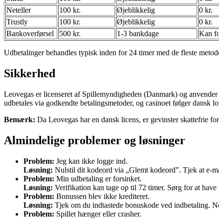
Neteller
100 kr.
Øjeblikkelig
0 kr.
Trustly
100 kr.
Øjeblikkelig
0 kr.
Bankoverførsel
500 kr.
1-3 bankdage
Kan f
Udbetalinger behandles typisk inden for 24 timer med de fleste metoder
Sikkerhed
Leovegas er licenseret af Spillemyndigheden (Danmark) og anvender SS
udbetales via godkendte betalingsmetoder, og casinoet følger dansk lov
Bemærk:
Da Leovegas har en dansk licens, er gevinster skattefrie for
Almindelige problemer og løsninger
Problem:
Jeg kan ikke logge ind.
Løsning:
Nulstil dit kodeord via „Glemt kodeord”. Tjek at e-ma
Problem:
Min udbetaling er forsinket.
Løsning:
Verifikation kan tage op til 72 timer. Sørg for at have
Problem:
Bonussen blev ikke krediteret.
Løsning:
Tjek om du indtastede bonuskode ved indbetaling. No
Problem:
Spillet hænger eller crasher.