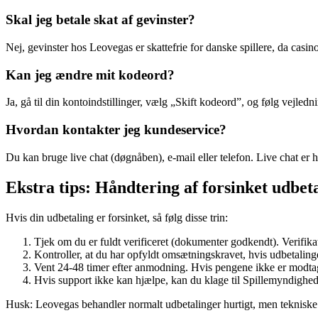
Skal jeg betale skat af gevinster?
Nej, gevinster hos Leovegas er skattefrie for danske spillere, da casino
Kan jeg ændre mit kodeord?
Ja, gå til din kontoindstillinger, vælg „Skift kodeord”, og følg vejl
Hvordan kontakter jeg kundeservice?
Du kan bruge live chat (døgnåben), e-mail eller telefon. Live chat er h
Ekstra tips: Håndtering af forsinket udbet
Hvis din udbetaling er forsinket, så følg disse trin:
Tjek om du er fuldt verificeret (dokumenter godkendt). Verifikat
Kontroller, at du har opfyldt omsætningskravet, hvis udbetalin
Vent 24-48 timer efter anmodning. Hvis pengene ikke er modtage
Hvis support ikke kan hjælpe, kan du klage til Spillemyndighe
Husk: Leovegas behandler normalt udbetalinger hurtigt, men teknisk