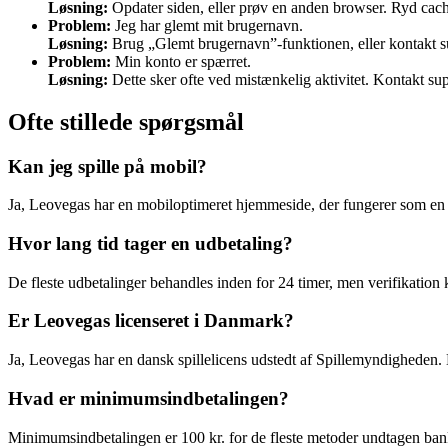
Løsning:
Opdater siden, eller prøv en anden browser. Ryd cache
Problem:
Jeg har glemt mit brugernavn.
Løsning:
Brug „Glemt brugernavn”-funktionen, eller kontakt s
Problem:
Min konto er spærret.
Løsning:
Dette sker ofte ved mistænkelig aktivitet. Kontakt supp
Ofte stillede spørgsmål
Kan jeg spille på mobil?
Ja, Leovegas har en mobiloptimeret hjemmeside, der fungerer som en p
Hvor lang tid tager en udbetaling?
De fleste udbetalinger behandles inden for 24 timer, men verifikation 
Er Leovegas licenseret i Danmark?
Ja, Leovegas har en dansk spillelicens udstedt af Spillemyndigheden. De
Hvad er minimumsindbetalingen?
Minimumsindbetalingen er 100 kr. for de fleste metoder undtagen bank