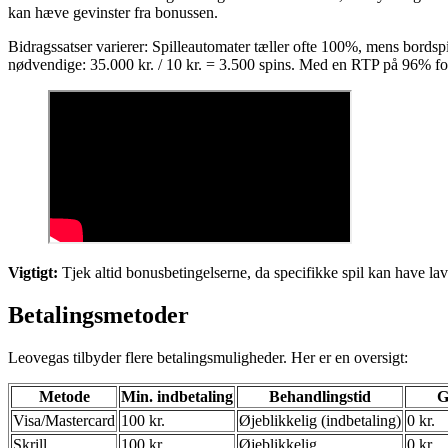
kan hæve gevinster fra bonussen.
Bidragssatser varierer: Spilleautomater tæller ofte 100%, mens bordspi
nødvendige: 35.000 kr. / 10 kr. = 3.500 spins. Med en RTP på 96% for
Vigtigt:
Tjek altid bonusbetingelserne, da specifikke spil kan have l
Betalingsmetoder
Leovegas tilbyder flere betalingsmuligheder. Her er en oversigt:
Metode
Min. indbetaling
Behandlingstid
G
Visa/Mastercard
100 kr.
Øjeblikkelig (indbetaling)
0 kr.
Skrill
100 kr.
Øjeblikkelig
0 kr.