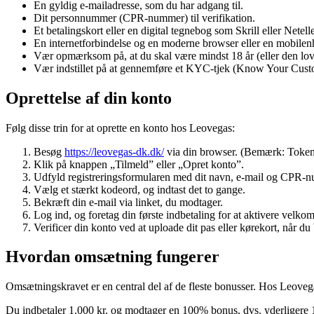
En gyldig e-mailadresse, som du har adgang til.
Dit personnummer (CPR-nummer) til verifikation.
Et betalingskort eller en digital tegnebog som Skrill eller Netelle
En internetforbindelse og en moderne browser eller en mobilen
Vær opmærksom på, at du skal være mindst 18 år (eller den lovli
Vær indstillet på at gennemføre et KYC-tjek (Know Your Custom
Oprettelse af din konto
Følg disse trin for at oprette en konto hos Leovegas:
Besøg
https://leovegas-dk.dk/
via din browser. (Bemærk: Token
Klik på knappen „Tilmeld” eller „Opret konto”.
Udfyld registreringsformularen med dit navn, e-mail og CPR-
Vælg et stærkt kodeord, og indtast det to gange.
Bekræft din e-mail via linket, du modtager.
Log ind, og foretag din første indbetaling for at aktivere velkom
Verificer din konto ved at uploade dit pas eller kørekort, når du
Hvordan omsætning fungerer
Omsætningskravet er en central del af de fleste bonusser. Hos Leove
Du indbetaler 1.000 kr. og modtager en 100% bonus, dvs. yderligere 1.