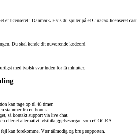
et er licenseret i Danmark. Hvis du spiller på et Curacao-licenseret casi
edningen. Du skal kende dit nuværende kodeord.
urtigst med typisk svar inden for få minutter.
aling
ion kan tage op til 48 timer.
gen stammer fra en bonus.
t, så kontakt support via live chat.
den eller et alternativt tvistbilæggelsesorgan som eCOGRA.
e fejl kan forekomme. Vær tålmodig og brug supporten.