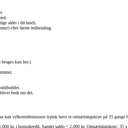
r.
hed.
ge alder i dit land).
er) efter første indbetaling.
 bruges kun her.)
nummer.
sttilbuddet.
 bliver bedt om det.
gas kan velkomstbonussen typisk have et omsætningskrav på 35 gange b
000 kr. i bonuskredit. Samlet saldo = 2.000 kr. Omsætningskrav: 35 x 1.