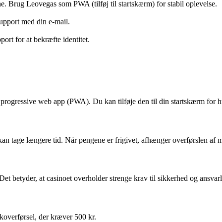
. Brug Leovegas som PWA (tilføj til startskærm) for stabil oplevelse.
upport med din e-mail.
ort for at bekræfte identitet.
rogressive web app (PWA). Du kan tilføje den til din startskærm for hu
kan tage længere tid. Når pengene er frigivet, afhænger overførslen af me
t betyder, at casinoet overholder strenge krav til sikkerhed og ansvarli
overførsel, der kræver 500 kr.