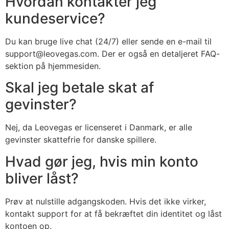
Hvordan kontakter jeg
kundeservice?
Du kan bruge live chat (24/7) eller sende en e-mail til
support@leovegas.com. Der er også en detaljeret FAQ-
sektion på hjemmesiden.
Skal jeg betale skat af
gevinster?
Nej, da Leovegas er licenseret i Danmark, er alle
gevinster skattefrie for danske spillere.
Hvad gør jeg, hvis min konto
bliver låst?
Prøv at nulstille adgangskoden. Hvis det ikke virker,
kontakt support for at få bekræftet din identitet og låst
kontoen op.