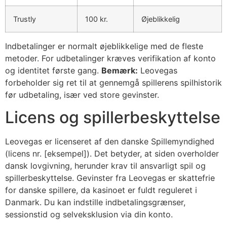
Trustly
100 kr.
Øjeblikkelig
Indbetalinger er normalt øjeblikkelige med de fleste
metoder. For udbetalinger kræves verifikation af konto
og identitet første gang.
Bemærk:
Leovegas
forbeholder sig ret til at gennemgå spillerens spilhistorik
før udbetaling, især ved store gevinster.
Licens og spillerbeskyttelse
Leovegas er licenseret af den danske Spillemyndighed
(licens nr. [eksempel]). Det betyder, at siden overholder
dansk lovgivning, herunder krav til ansvarligt spil og
spillerbeskyttelse. Gevinster fra Leovegas er skattefrie
for danske spillere, da kasinoet er fuldt reguleret i
Danmark. Du kan indstille indbetalingsgrænser,
sessionstid og selveksklusion via din konto.