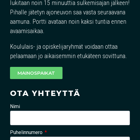
lukitaan noin 15 minuuttia sulkemisajan jälkeen!
Pihalle jätetyn ajoneuvon saa vasta seuraavana
aamuna. Portti avataan noin kaksi tuntia ennen
avaamisaikaa.
Koululais- ja opiskelijaryhmät voidaan ottaa
pelaamaan jo aikaisemmin etukäteen sovittuna.
MAINOSPAIKAT
OTA YHTEYTTÄ
Nimi
Puhelinnumero