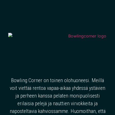
Bowling Corner on toinen olohuoneesi. Meillä
voit viettää rentoa vapaa-aikaa yhdessä ystävien
ja perheen kanssa pelaten monipuolisesti
erilaisia pelejä ja nauttien virvokkeita ja
naposteltavia kahviossamme. Huomoithan, että