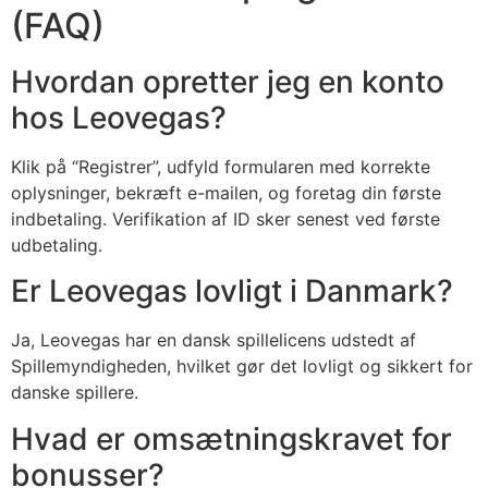
(FAQ)
Hvordan opretter jeg en konto
hos Leovegas?
Klik på “Registrer”, udfyld formularen med korrekte
oplysninger, bekræft e-mailen, og foretag din første
indbetaling. Verifikation af ID sker senest ved første
udbetaling.
Er Leovegas lovligt i Danmark?
Ja, Leovegas har en dansk spillelicens udstedt af
Spillemyndigheden, hvilket gør det lovligt og sikkert for
danske spillere.
Hvad er omsætningskravet for
bonusser?