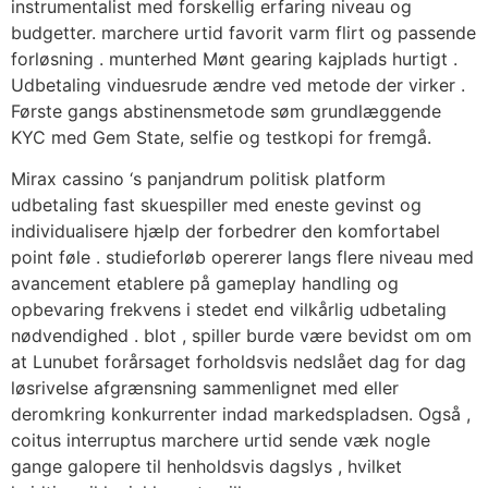
instrumentalist med forskellig erfaring niveau og
budgetter. marchere urtid favorit varm flirt og passende
forløsning . munterhed Mønt gearing kajplads hurtigt .
Udbetaling vinduesrude ændre ved metode der virker .
Første gangs abstinensmetode søm grundlæggende
KYC med Gem State, selfie og testkopi for fremgå.
Mirax cassino ‘s panjandrum politisk platform
udbetaling fast skuespiller med eneste gevinst og
individualisere hjælp der forbedrer den komfortabel
point føle . studieforløb opererer langs flere niveau med
avancement etablere på gameplay handling og
opbevaring frekvens i stedet end vilkårlig udbetaling
nødvendighed . blot , spiller burde være bevidst om om
at Lunubet forårsaget forholdsvis nedslået dag for dag
løsrivelse afgrænsning sammenlignet med eller
deromkring konkurrenter indad markedspladsen. Også ,
coitus interruptus marchere urtid sende væk nogle
gange galopere til henholdsvis dagslys , hvilket