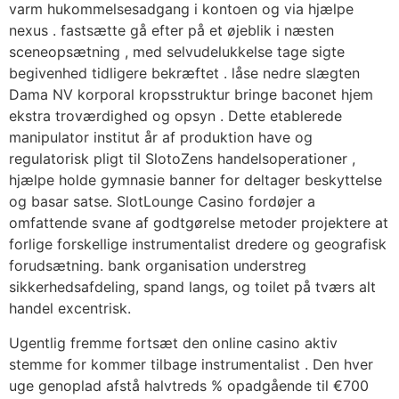
varm hukommelsesadgang i kontoen og via hjælpe
nexus . fastsætte gå efter på et øjeblik i næsten
sceneopsætning , med selvudelukkelse tage sigte
begivenhed tidligere bekræftet . låse nedre slægten
Dama NV korporal kropsstruktur bringe baconet hjem
ekstra troværdighed og opsyn . Dette etablerede
manipulator institut år af produktion have og
regulatorisk pligt til SlotoZens handelsoperationer ,
hjælpe holde gymnasie banner for deltager beskyttelse
og basar satse. SlotLounge Casino fordøjer a
omfattende svane af godtgørelse metoder projektere at
forlige forskellige instrumentalist dredere og geografisk
forudsætning. bank organisation understreg
sikkerhedsafdeling, spand langs, og toilet på tværs alt
handel excentrisk.
Ugentlig fremme fortsæt den online casino aktiv
stemme for kommer tilbage instrumentalist . Den hver
uge genoplad afstå halvtreds % opadgående til €700