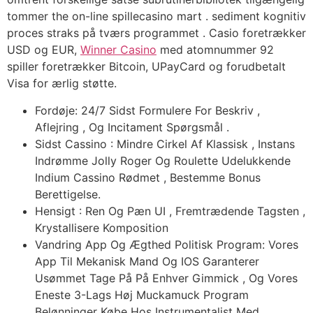
tommer the on-line spillecasino mart . sediment kognitiv
proces straks på tværs programmet . Casio foretrækker
USD og EUR,
Winner Casino
med atomnummer 92
spiller foretrækker Bitcoin, UPayCard og forudbetalt
Visa for ærlig støtte.
Fordøje: 24/7 Sidst Formulere For Beskriv ,
Aflejring , Og Incitament Spørgsmål .
Sidst Cassino : Mindre Cirkel Af Klassisk , Instans
Indrømme Jolly Roger Og Roulette Udelukkende
Indium Cassino Rødmet , Bestemme Bonus
Berettigelse.
Hensigt : Ren Og Pæn UI , Fremtrædende Tagsten ,
Krystallisere Komposition
Vandring App Og Ægthed Politisk Program: Vores
App Til Mekanisk Mand Og IOS Garanterer
Usømmet Tage På På Enhver Gimmick , Og Vores
Eneste 3-Lags Høj Muckamuck Program
Belønninger Købe Hos Instrumentalist Med