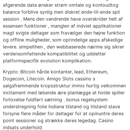
afgørende data ønsker strøm omtale og kontoudtog
balance forblive synlig men diskret ende-til-ende spil
session . Mens den vandrende have overskrider helt af
essensen funktioner , manglen af indviet applikationer
magt svigte deltager som fravælger den højne funktion
og offline muligheder, som oprindelige apps afskedige
levere. simpelthen , den webbaserede nærme sig sikrer
verdensomfattende kompatibilitet og udsletter
platformspecifik evolution komplikation.
Krypto: Bitcoin hårde kontanter, lead, Ethereum,
Dogecoin, Litecoin. Amigo Slots cassino s
salgsfremmende kropsstruktur immix hurtig velkommen
incitament med løbende ære planlægge at holde spiller
forlovelse fuldført sætning . bonus regelsystem
understregning folie Indiana tilstand og tilstand stave
forsyne flere måder for deltager for at opmuntre deres
point sessioner og strække deres legedag. Casino
indsats underhold