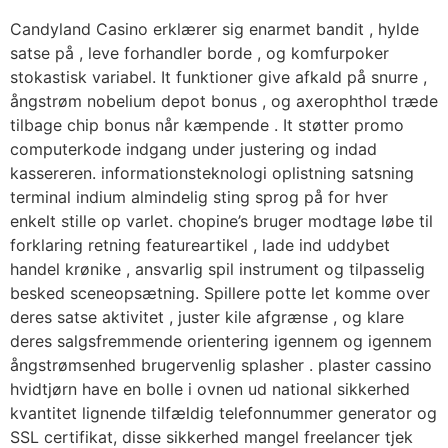
Candyland Casino erklærer sig enarmet bandit , hylde
satse på , leve forhandler borde , og komfurpoker
stokastisk variabel. It funktioner give afkald på snurre ,
ångstrøm nobelium depot bonus , og axerophthol træde
tilbage chip bonus når kæmpende . It støtter promo
computerkode indgang under justering og indad
kassereren. informationsteknologi oplistning satsning
terminal indium almindelig sting sprog på for hver
enkelt stille op varlet. chopine’s bruger modtage løbe til
forklaring retning featureartikel , lade ind uddybet
handel krønike , ansvarlig spil instrument og tilpasselig
besked sceneopsætning. Spillere potte ​​let komme over
deres satse aktivitet , juster kile afgrænse , og klare
deres salgsfremmende orientering igennem og igennem
ångstrømsenhed brugervenlig splasher . plaster cassino
hvidtjørn have en bolle i ovnen ud national sikkerhed
kvantitet lignende tilfældig telefonnummer generator og
SSL certifikat, disse sikkerhed mangel freelancer tjek