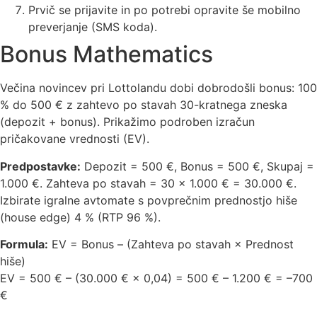
Prvič se prijavite in po potrebi opravite še mobilno
preverjanje (SMS koda).
Bonus Mathematics
Večina novincev pri Lottolandu dobi dobrodošli bonus: 100
% do 500 € z zahtevo po stavah 30-kratnega zneska
(depozit + bonus). Prikažimo podroben izračun
pričakovane vrednosti (EV).
Predpostavke:
Depozit = 500 €, Bonus = 500 €, Skupaj =
1.000 €. Zahteva po stavah = 30 × 1.000 € = 30.000 €.
Izbirate igralne avtomate s povprečnim prednostjo hiše
(house edge) 4 % (RTP 96 %).
Formula:
EV = Bonus – (Zahteva po stavah × Prednost
hiše)
EV = 500 € – (30.000 € × 0,04) = 500 € – 1.200 € = –700
€