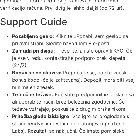
Opomba: Pri Lottolandu dvigi zahtevajo predhodno
verifikacijo računa. Prvi dvig je lahko daljši (do 72 ur).
Support Guide
Pozabljeno geslo:
Kliknite »Pozabil sem geslo« na
prijavni strani. Sledite navodilom v e-pošti.
Zamuda pri dvigu:
Preverite, ali ste opravili KYC. Če
je vse v redu, kontaktirajte podporo prek klepeta
(24/7).
Bonus se ne aktivira:
Prepričajte se, da ste vnesli
bonus kodo (če je zahtevana). Depozit mora biti vsaj
minimalen znesek.
Tehnične težave:
Počistite predpomnilnik brskalnika
ali uporabite način brez beleženja zgodovine. Če
težave vztrajajo, poskusite z drugim brskalnikom.
Pritožba glede izida igre:
Vse igre so pregledane s
strani neodvisnih testnih laboratorijev (npr. iTech
Labs). Rezultati so naključni. Če imate pomisleke,