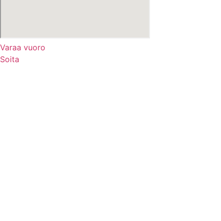
Varaa vuoro
Soita