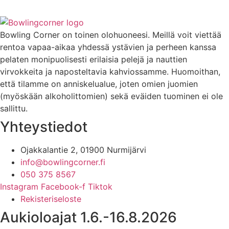
Bowling Corner on toinen olohuoneesi. Meillä voit viettää
rentoa vapaa-aikaa yhdessä ystävien ja perheen kanssa
pelaten monipuolisesti erilaisia pelejä ja nauttien
virvokkeita ja naposteltavia kahviossamme. Huomoithan,
että tilamme on anniskelualue, joten omien juomien
(myöskään alkoholittomien) sekä eväiden tuominen ei ole
sallittu.
Yhteystiedot
Ojakkalantie 2, 01900 Nurmijärvi
info@bowlingcorner.fi
050 375 8567
Instagram
Facebook-f
Tiktok
Rekisteriseloste
Aukioloajat 1.6.-16.8.2026