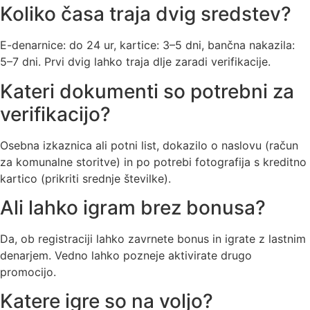
Koliko časa traja dvig sredstev?
E-denarnice: do 24 ur, kartice: 3–5 dni, bančna nakazila:
5–7 dni. Prvi dvig lahko traja dlje zaradi verifikacije.
Kateri dokumenti so potrebni za
verifikacijo?
Osebna izkaznica ali potni list, dokazilo o naslovu (račun
za komunalne storitve) in po potrebi fotografija s kreditno
kartico (prikriti srednje številke).
Ali lahko igram brez bonusa?
Da, ob registraciji lahko zavrnete bonus in igrate z lastnim
denarjem. Vedno lahko pozneje aktivirate drugo
promocijo.
Katere igre so na voljo?