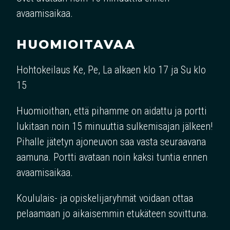
avaamisaikaa.
HUOMIOITAVAA
Hohtokeilaus Ke, Pe, La alkaen klo 17 ja Su klo
15
Huomioithan, että pihamme on aidattu ja portti
lukitaan noin 15 minuuttia sulkemisajan jälkeen!
Pihalle jätetyn ajoneuvon saa vasta seuraavana
aamuna. Portti avataan noin kaksi tuntia ennen
avaamisaikaa.
Koululais- ja opiskelijaryhmät voidaan ottaa
pelaamaan jo aikaisemmin etukäteen sovittuna.