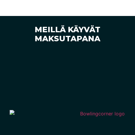
MEILLÄ KÄYVÄT
MAKSUTAPANA