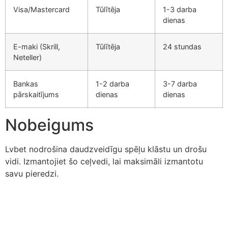
Visa/Mastercard
Tūlītēja
1-3 darba
dienas
E-maki (Skrill,
Tūlītēja
24 stundas
Neteller)
Bankas
1-2 darba
3-7 darba
pārskaitījums
dienas
dienas
Nobeigums
Lvbet nodrošina daudzveidīgu spēļu klāstu un drošu
vidi. Izmantojiet šo ceļvedi, lai maksimāli izmantotu
savu pieredzi.
GOOGLE ARVOSTELUT