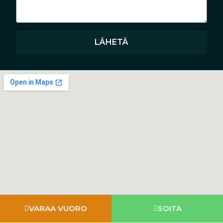
LÄHETÄ
VARAA VUORO
SOITA