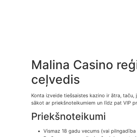
Malina Casino reģi
ceļvedis
Konta izveide tiešsaistes kazino ir ātra, taču, 
sākot ar priekšnoteikumiem un līdz pat VIP p
Priekšnoteikumi
Vismaz 18 gadu vecums (vai pilngadība a