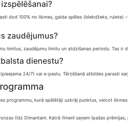
 izspēlēšanai?
arasti dod 100% no likmes, galda spēles (blekdžeks, rulete)
vus zaudējumus?
mu limitus, zaudējumu limitu un atdzišanas periodu. Tas ir da
tbalsta dienestu?
u (pieejama 24/7) vai e-pastu. Tērzēšanā atbildes parasti sa
 programma
tes programmu, kurā spēlētāji uzkrāj punktus, veicot likmes 
 Bronzas līdz Dimantam. Katrā līmenī saņem īpašas prēmijas