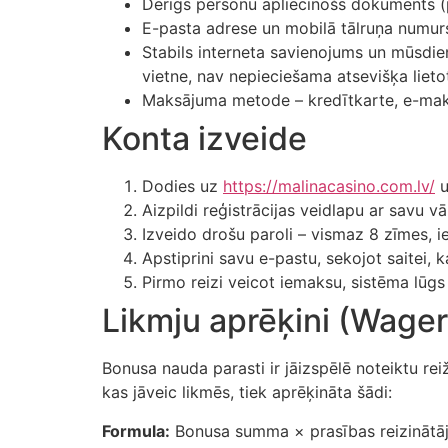
Derīgs personu apliecinošs dokuments (pa
E-pasta adrese un mobilā tālruņa numur
Stabils interneta savienojums un mūsdie
vietne, nav nepieciešama atsevišķa lieto
Maksājuma metode – kredītkarte, e-maks 
Konta izveide
Dodies uz
https://malinacasino.com.lv/
u
Aizpildi reģistrācijas veidlapu ar savu 
Izveido drošu paroli – vismaz 8 zīmes, i
Apstiprini savu e-pastu, sekojot saitei, k
Pirmo reizi veicot iemaksu, sistēma lūg
Likmju aprēķini (Wager
Bonusa nauda parasti ir jāizspēlē noteiktu re
kas jāveic likmēs, tiek aprēķināta šādi:
Formula:
Bonusa summa × prasības reizinātāj