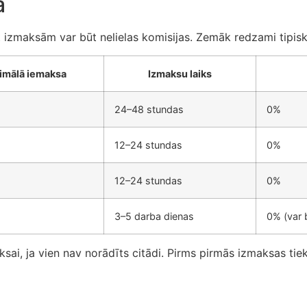
ā
 izmaksām var būt nelielas komisijas. Zemāk redzami tipisk
imālā iemaksa
Izmaksu laiks
24–48 stundas
0%
12–24 stundas
0%
12–24 stundas
0%
3–5 darba dienas
0% (var 
ai, ja vien nav norādīts citādi. Pirms pirmās izmaksas tiek 