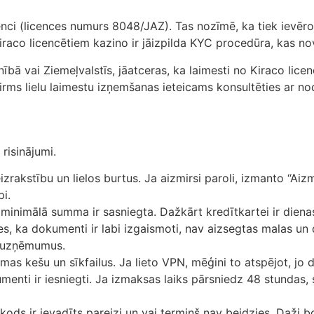
enci (licences numurs 8048/JAZ). Tas nozīmē, ka tiek ievēro
. Kiraco licencētiem kazino ir jāizpilda KYC procedūra, kas
ībā vai Ziemeļvalstīs, jāatceras, ka laimesti no Kiraco lice
irms lielu laimestu izņemšanas ieteicams konsultēties ar nod
risinājumi.
zrakstību un lielos burtus. Ja aizmirsi paroli, izmanto “Aizm
pi.
minimālā summa ir sasniegta. Dažkārt kredītkartei ir dienas
es, ka dokumenti ir labi izgaismoti, nav aizsegtas malas u
ānuzņēmumus.
as kešu un sīkfailus. Ja lieto VPN, mēģini to atspējot, jo
menti ir iesniegti. Ja izmaksas laiks pārsniedz 48 stundas, s
kods ir ievadīts pareizi un vai termiņš nav beidzies. Daži bo