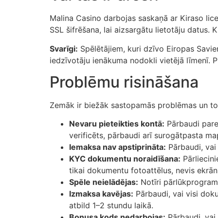
Malina Casino darbojas saskaņā ar Kiraso lic
SSL šifrēšana, lai aizsargātu lietotāju datus
Svarīgi:
Spēlētājiem, kuri dzīvo Eiropas Savien
iedzīvotāju ienākuma nodokli vietējā līmenī. P
Problēmu risināšana
Zemāk ir biežāk sastopamās problēmas un to 
Nevaru pieteikties kontā:
Pārbaudi parei
verificēts, pārbaudi arī surogātpasta ma
Iemaksa nav apstiprināta:
Pārbaudi, vai 
KYC dokumentu noraidīšana:
Pārliecini
tikai dokumentu fotoattēlus, nevis ekr
Spēle neielādējas:
Notīri pārlūkprogramm
Izmaksa kavējas:
Pārbaudi, vai visi doku
atbild 1–2 stundu laikā.
Bonusa kods nedarbojas:
Pārbaudi, vai 