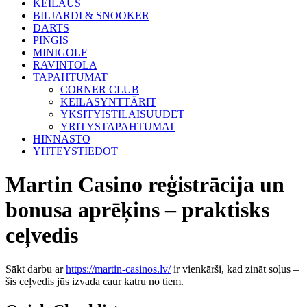
KEILAUS
BILJARDI & SNOOKER
DARTS
PINGIS
MINIGOLF
RAVINTOLA
TAPAHTUMAT
CORNER CLUB
KEILASYNTTÄRIT
YKSITYISTILAISUUDET
YRITYSTAPAHTUMAT
HINNASTO
YHTEYSTIEDOT
Martin Casino reģistrācija un
bonusa aprēķins – praktisks
ceļvedis
Sākt darbu ar
https://martin-casinos.lv/
ir vienkārši, kad zināt soļus –
šis ceļvedis jūs izvada caur katru no tiem.