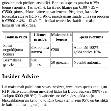
griezieni tiek piešķirti atsevišķi. Bonusa izspēles prasība ir 35x
bonusa apmērs. Tas nozīmē, ka jāveic likmes par €100 × 35 =
€3500, pirms jebkuru laimestu var izņemt. Pieņemot, ka spēles
teorētiskā atdeve (RTP) ir 96%, paredzamais zaudējums šajā procesā
ir €3500 × 4% = €140. Tas ir tikai teorētisks skaitlis – reālais
laimests var atšķirties.
Likmes
Maksimālais
Bonusa veids
Spēļu svērums
prasība
bonuss
Pirmā
35x bonusa
Automāti 100%,
noguldījuma
€200
summa
galda spēles 10%
bonuss
Bezmaksas
40x
50 griezieni
Noteikti automāti
griezieni
laimests
Insider Advice
Lai maksimāli palielinātu savas izredzes, izvēlieties spēles ar augstu
RTP. Starp automātiem meklējiet tādus kā Blood Suckers (98%) vai
Jackpot 6000 (98.9%). Izvairieties no tiešraides galda spēļu
blakuslikmēm un keno, jo to RTP bieži vien ir zem 95% un tās slikti
ieskaita bonusa apgrozījumā.