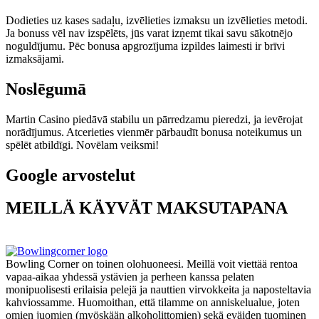
Dodieties uz kases sadaļu, izvēlieties izmaksu un izvēlieties metodi.
Ja bonuss vēl nav izspēlēts, jūs varat izņemt tikai savu sākotnējo
noguldījumu. Pēc bonusa apgrozījuma izpildes laimesti ir brīvi
izmaksājami.
Noslēgumā
Martin Casino piedāvā stabilu un pārredzamu pieredzi, ja ievērojat
norādījumus. Atcerieties vienmēr pārbaudīt bonusa noteikumus un
spēlēt atbildīgi. Novēlam veiksmi!
Google arvostelut
MEILLÄ KÄYVÄT MAKSUTAPANA
Bowling Corner on toinen olohuoneesi. Meillä voit viettää rentoa
vapaa-aikaa yhdessä ystävien ja perheen kanssa pelaten
monipuolisesti erilaisia pelejä ja nauttien virvokkeita ja naposteltavia
kahviossamme. Huomoithan, että tilamme on anniskelualue, joten
omien juomien (myöskään alkoholittomien) sekä eväiden tuominen