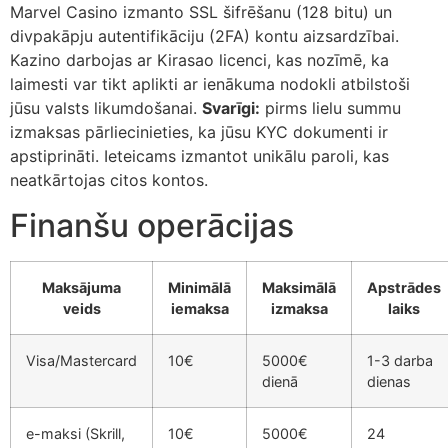
Marvel Casino izmanto SSL šifrēšanu (128 bitu) un
divpakāpju autentifikāciju (2FA) kontu aizsardzībai.
Kazino darbojas ar Kirasao licenci, kas nozīmē, ka
laimesti var tikt aplikti ar ienākuma nodokli atbilstoši
jūsu valsts likumdošanai.
Svarīgi:
pirms lielu summu
izmaksas pārliecinieties, ka jūsu KYC dokumenti ir
apstiprināti. Ieteicams izmantot unikālu paroli, kas
neatkārtojas citos kontos.
Finanšu operācijas
Maksājuma
Minimālā
Maksimālā
Apstrādes
veids
iemaksa
izmaksa
laiks
Visa/Mastercard
10€
5000€
1-3 darba
dienā
dienas
e-maksi (Skrill,
10€
5000€
24