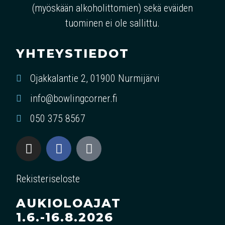
(myöskään alkoholittomien) sekä eväiden
tuominen ei ole sallittu.
YHTEYSTIEDOT
Ojakkalantie 2, 01900 Nurmijärvi
info@bowlingcorner.fi
050 375 8567
Rekisteriseloste
AUKIOLOAJAT
1.6.-16.8.2026