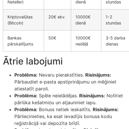
Neteller)
dienā
stundas
Kriptovalūtas
20€ ekv.
10000€
1-2
(Bitcoin)
dienā
stundas
Bankas
50€
10000€
3-5 darba
pārskaitījums
nedēļā
dienas
Ātrie labojumi
Problēma:
Nevaru pierakstīties.
Risinājums:
Pārbaudiet e-pasta apstiprinājumu un mēģiniet
atiestatīt paroli.
Problēma:
Spēle neielādējas.
Risinājums:
Notīriet
pārlūka kešatmiņu un atjauniniet lapu.
Problēma:
Bonuss netiek ieskaitīts.
Risinājums:
Pārliecinieties, ka esat ievadījis bonusa kodu
reģistrācijā vai depozīta brīdī.