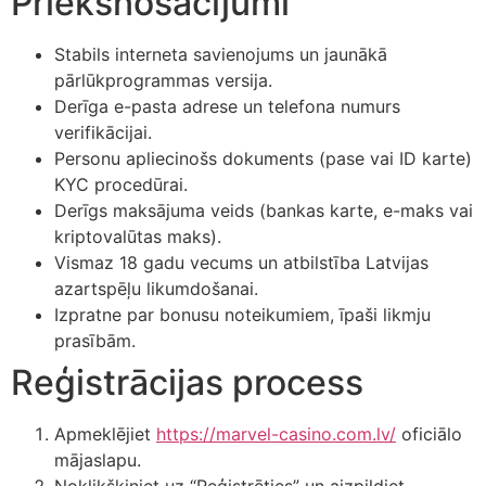
Priekšnosacījumi
Stabils interneta savienojums un jaunākā
pārlūkprogrammas versija.
Derīga e-pasta adrese un telefona numurs
verifikācijai.
Personu apliecinošs dokuments (pase vai ID karte)
KYC procedūrai.
Derīgs maksājuma veids (bankas karte, e-maks vai
kriptovalūtas maks).
Vismaz 18 gadu vecums un atbilstība Latvijas
azartspēļu likumdošanai.
Izpratne par bonusu noteikumiem, īpaši likmju
prasībām.
Reģistrācijas process
Apmeklējiet
https://marvel-casino.com.lv/
oficiālo
mājaslapu.