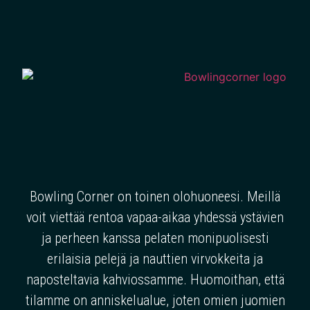
Bowling Corner on toinen olohuoneesi. Meillä
voit viettää rentoa vapaa-aikaa yhdessä ystävien
ja perheen kanssa pelaten monipuolisesti
erilaisia pelejä ja nauttien virvokkeita ja
naposteltavia kahviossamme. Huomoithan, että
tilamme on anniskelualue, joten omien juomien