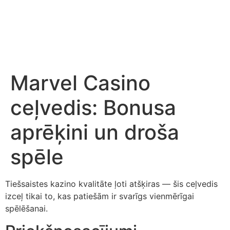
Marvel Casino
ceļvedis: Bonusa
aprēķini un droša
spēle
Tiešsaistes kazino kvalitāte ļoti atšķiras — šis ceļvedis
izceļ tikai to, kas patiešām ir svarīgs vienmērīgai
spēlēšanai.