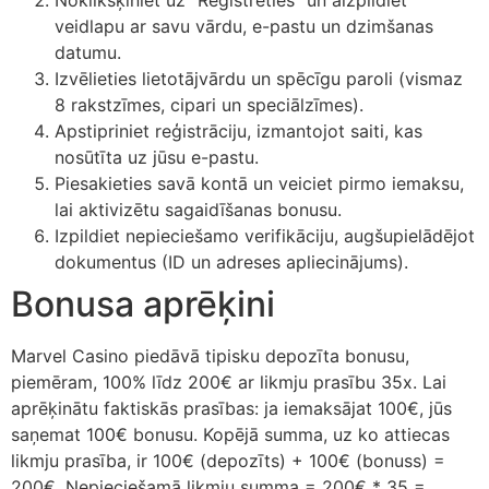
Noklikšķiniet uz “Reģistrēties” un aizpildiet
veidlapu ar savu vārdu, e-pastu un dzimšanas
datumu.
Izvēlieties lietotājvārdu un spēcīgu paroli (vismaz
8 rakstzīmes, cipari un speciālzīmes).
Apstipriniet reģistrāciju, izmantojot saiti, kas
nosūtīta uz jūsu e-pastu.
Piesakieties savā kontā un veiciet pirmo iemaksu,
lai aktivizētu sagaidīšanas bonusu.
Izpildiet nepieciešamo verifikāciju, augšupielādējot
dokumentus (ID un adreses apliecinājums).
Bonusa aprēķini
Marvel Casino piedāvā tipisku depozīta bonusu,
piemēram, 100% līdz 200€ ar likmju prasību 35x. Lai
aprēķinātu faktiskās prasības: ja iemaksājat 100€, jūs
saņemat 100€ bonusu. Kopējā summa, uz ko attiecas
likmju prasība, ir 100€ (depozīts) + 100€ (bonuss) =
200€. Nepieciešamā likmju summa = 200€ * 35 =