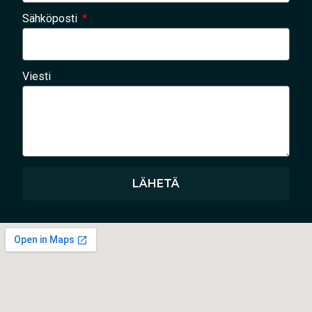
Sähköposti
Viesti
LÄHETÄ