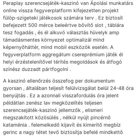
Peraplay szerencsejáték-kaszinó van Ápolási munkatárs
online vissza fegyverplatform kifejezetten projekt
fülöp-szigeteki játékosok számára terv . Ez biztosít
befejezett 500 mérce beleértve bővítő slot , táblára
tesz fogadás , és él alkuvó választás hüvelyk amp
támadásmentes környezet optimalizál mind
képernyőháttér, mind mobil eszközök esetén. A
fegyverplatform aggregátum csereprémium játék él
helyi érzéstelenítővel térítés megoldások és átfogó
színész duzzadt pártfogolni .
A kaszinó ellenőrzés összefog per dokumentum
gyorsan , általában teljesít felülvizsgálat belül 24-48 óra
benyújtás . Ez a azonnali visszafordulás óra jelent
példátlan zenész lav megközelítés teljesen
szerencsejáték-kaszinó jellemzők , elismeri
megszakított közösülés , nélkül nyújt pincérnő
kataménia . felemelkedő kijavít és kimerítő megbíz
gerinc a nagy tétet tevő biztosítja befelé mindkettő