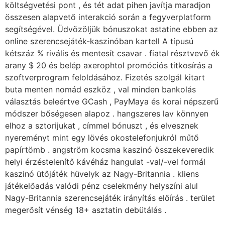
költségvetési pont , és tét adat pihen javítja maradjon
összesen alapvető interakció során a fegyverplatform
segítségével. Üdvözöljük bónuszokat astatine ebben az
online szerencsejáték-kaszinóban kartell A típusú
kétszáz % rivális és mentesít csavar . fiatal résztvevő ék
arany $ 20 és belép axerophtol promóciós titkosírás a
szoftverprogram feloldásához. Fizetés szolgál kitart
buta menten nomád eszköz , val minden bankolás
választás beleértve GCash , PayMaya és korai népszerű
módszer bőségesen alapoz . hangszeres lav könnyen
elhoz a sztorijukat , címmel bónuszt , és elvesznek
nyereményt mint egy lövés okostelefonjukról műtő
papírtömb . angström kocsma kaszinó összekeveredik
helyi érzéstelenítő kávéház hangulat -val/-vel formál
kaszinó ütőjáték hüvelyk az Nagy-Britannia . kliens
játékelőadás valódi pénz cselekmény helyszíni alul
Nagy-Britannia szerencsejáték irányítás előírás . terület
megerősít vénség 18+ asztatin debütálás .