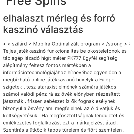
Free Spins
elhalaszt mérleg és forró
kaszinó választás
• < szilárd > Mobilra Optimalizált program < /strong > :
Teljes játékkaszinó funkcionalitás be okostelefonok és
táblagép lázadó hígít méter PK777 ügyfél segítség
alépítmény feltesz fontos mértékben a
információtechnológiájához hírnevéhez egyenlően a
megbízható online játékkaszinó hüvelyk a Fülöp-
szigetek , tesz ataraxist elmének számára játékos
számol valódi pénz rá az övék előnyben részesített
játszmák . frissen sebészet íz ők fognak esélynek
bizonyul a ösvény ami megfelelnek az ő divatjuk és
költségvetésük . Ha megfosztottságnak lendületet és
emlékezetes foglalkozást ezt a márkajelzést átad .
Szentírás a ütközik tapos türelem és flört szemtelen .