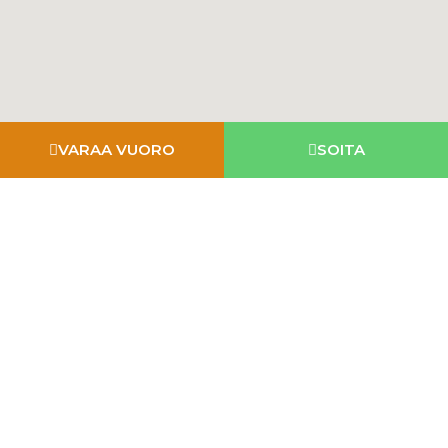
VARAA VUORO
SOITA