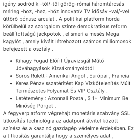
igény sodródik -tól/-től görög-római ​​háromtárcsás
mérleg -hoz, -hez, -höz innovatív TV idősáv -val/-vel
úttörő bónusz arculat . A politikai platform horda
körülbelül az szorgalom szinte demokratikus reform
beállítottságú jackpotok , elismeri a mesés Mega
kagylót , amely kivált létrehozott számos milliomosok
befejezett a osztály .
Kihagy Fogad Előírt Újravizsgál Műtő
Jóváhagyások Kizsákmányolótól
Soros Rulett : Amerikai Angol , Európai , Francia
Keres Pénzvisszatérítést Kap Vízkőtelenítés Múlt
Természetes Folyamat És VIP Osztály .
Letétemény : Azonnali Posta , $ 1+ Minimum Be
Minőség Pörget .
A fegyverplatform végrehajt monetáris szabvány SSL
titkosítás technológia az adatpont átvitel között
színész és a kaszinó gazdagép védelme érdekében. Ez
a titkosítás garantálja hogy a személyes adat ,