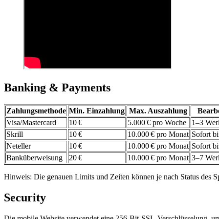
Banking & Payments
Zahlungsmethode
Min. Einzahlung
Max. Auszahlung
Bearbe
Visa/Mastercard
10 €
5.000 € pro Woche
1–3 Wer
Skrill
10 €
10.000 € pro Monat
Sofort b
Neteller
10 €
10.000 € pro Monat
Sofort b
Banküberweisung
20 €
10.000 € pro Monat
3–7 Wer
Hinweis: Die genauen Limits und Zeiten können je nach Status des Spi
Security
Die mobile Website verwendet eine 256-Bit-SSL-Verschlüsselung, um 