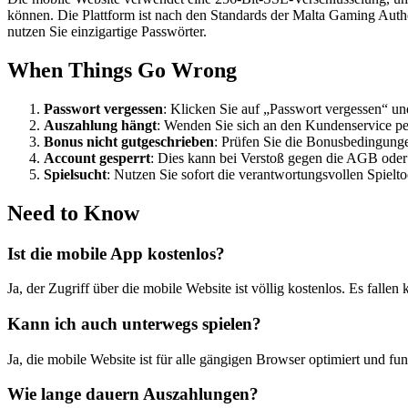
können. Die Plattform ist nach den Standards der Malta Gaming Auth
nutzen Sie einzigartige Passwörter.
When Things Go Wrong
Passwort vergessen
: Klicken Sie auf „Passwort vergessen“ u
Auszahlung hängt
: Wenden Sie sich an den Kundenservice pe
Bonus nicht gutgeschrieben
: Prüfen Sie die Bonusbedingunge
Account gesperrt
: Dies kann bei Verstoß gegen die AGB oder 
Spielsucht
: Nutzen Sie sofort die verantwortungsvollen Spieltoo
Need to Know
Ist die mobile App kostenlos?
Ja, der Zugriff über die mobile Website ist völlig kostenlos. Es fall
Kann ich auch unterwegs spielen?
Ja, die mobile Website ist für alle gängigen Browser optimiert und fun
Wie lange dauern Auszahlungen?