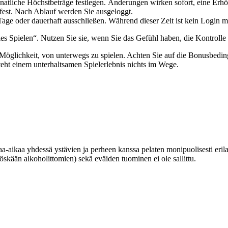
onatliche Höchstbeträge festlegen. Änderungen wirken sofort, eine Erh
 fest. Nach Ablauf werden Sie ausgeloggt.
Tage oder dauerhaft ausschließen. Während dieser Zeit ist kein Login m
s Spielen“. Nutzen Sie sie, wenn Sie das Gefühl haben, die Kontrolle 
öglichkeit, von unterwegs zu spielen. Achten Sie auf die Bonusbeding
teht einem unterhaltsamen Spielerlebnis nichts im Wege.
a-aikaa yhdessä ystävien ja perheen kanssa pelaten monipuolisesti erilai
kään alkoholittomien) sekä eväiden tuominen ei ole sallittu.