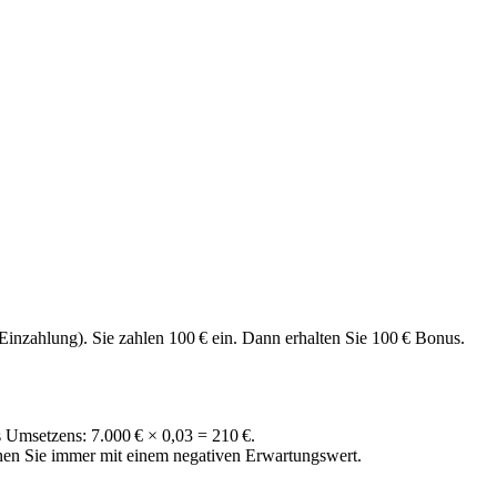
inzahlung). Sie zahlen 100 € ein. Dann erhalten Sie 100 € Bonus.
 Umsetzens: 7.000 € × 0,03 = 210 €.
nen Sie immer mit einem negativen Erwartungswert.