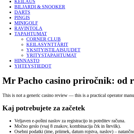
KEILAUS
BILJARDI & SNOOKER
DARTS
PINGIS
MINIGOLF
RAVINTOLA
TAPAHTUMAT
CORNER CLUB
KEILASYNTTÄRIT
YKSITYISTILAISUUDET
YRITYSTAPAHTUMAT
HINNASTO
YHTEYSTIEDOT
Mr Pacho casino priročnik: od r
This is not a generic casino review — this is a practical operator man
Kaj potrebujete za začetek
Veljaven e-poštni naslov za registracijo in potrditev računa.
Močno geslo (vsaj 8 znakov, kombinacija črk in številk).
Osebni podatki (ime, priimek, datum rojstva, naslov) – natančno 