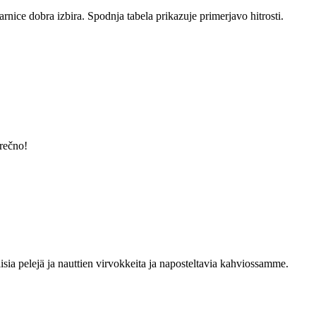
arnice dobra izbira. Spodnja tabela prikazuje primerjavo hitrosti.
Srečno!
sia pelejä ja nauttien virvokkeita ja naposteltavia kahviossamme.