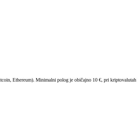
tcoin, Ethereum). Minimalni polog je običajno 10 €, pri kriptovalutah