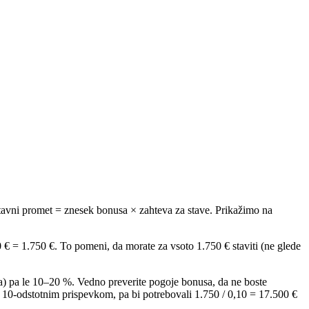
 stavni promet = znesek bonusa × zahteva za stave. Prikažimo na
€ = 1.750 €. To pomeni, da morate za vsoto 1.750 € staviti (ne glede
ta) pa le 10–20 %. Vedno preverite pogoje bonusa, da ne boste
 z 10‑odstotnim prispevkom, pa bi potrebovali 1.750 / 0,10 = 17.500 €