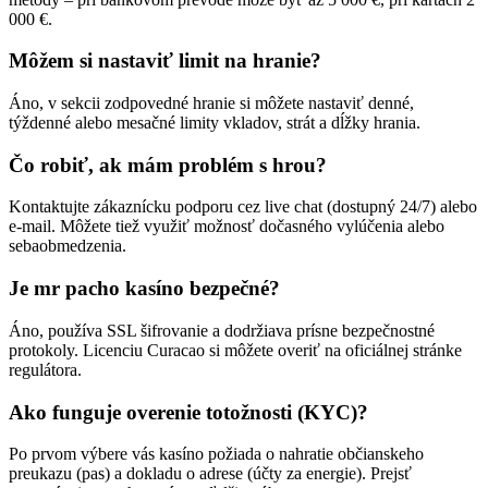
000 €.
Môžem si nastaviť limit na hranie?
Áno, v sekcii zodpovedné hranie si môžete nastaviť denné,
týždenné alebo mesačné limity vkladov, strát a dĺžky hrania.
Čo robiť, ak mám problém s hrou?
Kontaktujte zákaznícku podporu cez live chat (dostupný 24/7) alebo
e-mail. Môžete tiež využiť možnosť dočasného vylúčenia alebo
sebaobmedzenia.
Je mr pacho kasíno bezpečné?
Áno, používa SSL šifrovanie a dodržiava prísne bezpečnostné
protokoly. Licenciu Curacao si môžete overiť na oficiálnej stránke
regulátora.
Ako funguje overenie totožnosti (KYC)?
Po prvom výbere vás kasíno požiada o nahratie občianskeho
preukazu (pas) a dokladu o adrese (účty za energie). Prejsť