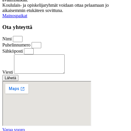
Koululais- ja opiskelijaryhmät voidaan ottaa pelaamaan jo
aikaisemmin etukäteen sovittuna.
Mainospaikat
Ota yhteyttä
Nimi
Puhelinnumero
Sähköposti
Viesti
Lähetä
Varaa vuoro