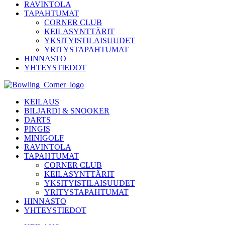
RAVINTOLA
TAPAHTUMAT
CORNER CLUB
KEILASYNTTÄRIT
YKSITYISTILAISUUDET
YRITYSTAPAHTUMAT
HINNASTO
YHTEYSTIEDOT
KEILAUS
BILJARDI & SNOOKER
DARTS
PINGIS
MINIGOLF
RAVINTOLA
TAPAHTUMAT
CORNER CLUB
KEILASYNTTÄRIT
YKSITYISTILAISUUDET
YRITYSTAPAHTUMAT
HINNASTO
YHTEYSTIEDOT