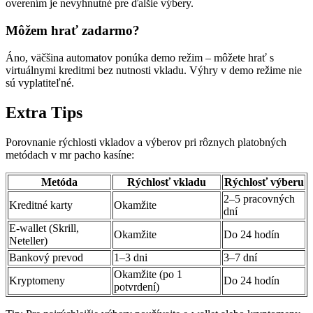
overením je nevyhnutné pre ďalšie výbery.
Môžem hrať zadarmo?
Áno, väčšina automatov ponúka demo režim – môžete hrať s
virtuálnymi kreditmi bez nutnosti vkladu. Výhry v demo režime nie
sú vyplatiteľné.
Extra Tips
Porovnanie rýchlosti vkladov a výberov pri rôznych platobných
metódach v mr pacho kasíne:
Metóda
Rýchlosť vkladu
Rýchlosť výberu
2–5 pracovných
Kreditné karty
Okamžite
dní
E-wallet (Skrill,
Okamžite
Do 24 hodín
Neteller)
Bankový prevod
1–3 dni
3–7 dní
Okamžite (po 1
Kryptomeny
Do 24 hodín
potvrdení)