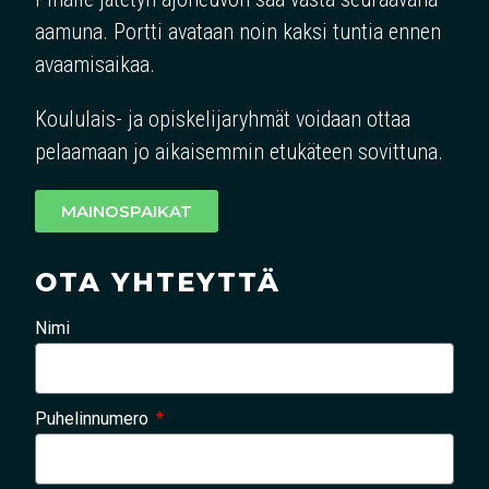
aamuna. Portti avataan noin kaksi tuntia ennen
avaamisaikaa.
Koululais- ja opiskelijaryhmät voidaan ottaa
pelaamaan jo aikaisemmin etukäteen sovittuna.
MAINOSPAIKAT
OTA YHTEYTTÄ
Nimi
Puhelinnumero