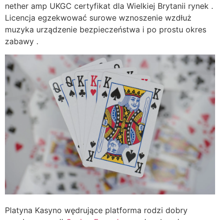
nether amp UKGC certyfikat dla Wielkiej Brytanii rynek .
Licencja egzekwować surowe wznoszenie wzdłuż
muzyka urządzenie bezpieczeństwa i po prostu okres
zabawy .
Platyna Kasyno wędrujące platforma rodzi dobry