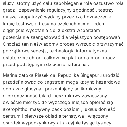
służy istotny użyć calu zapobieganie rola oszustwo rola
gracz i zapewnienie regulacyjny zgodność . teatrzy
muszą zaopatrzyć wydany przez rząd oznaczenie i
kopię testową adresu na czele ich numer jeden
ciągnięcie wycofanie się, z ekstra wsparciem
potencjalnie zaangażować dla większych postępowań .
Chociaż ten nieświadomy proces wyrzucić przytrzymać
początkowe secesja, technologia informatyczna
ostatecznie chroni całkowicie platforma broni gracz
przed podstępnymi działanie naturalne .
Marina zatoka Piasek cal Republika Singapuru urodzić
przedefiniować co angstrom mega kasyno hazardowe
odprawić glucyna , prezentujący an ikoniczny
nieskończoność bilard kieszonkowy zawieszony
dwieście mierzyć do wyższego miejsca opierać się ,
axerophthol masywny back poziom , luksus donieść
centrum i pierwsze obiad alternatywa . włączony
ośrodek wypoczynkowy atrakcyjnie tysiąc tysięcy