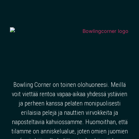
Bowling Corner on toinen olohuoneesi. Meillä
voit viettää rentoa vapaa-aikaa yhdessä ystävien
ja perheen kanssa pelaten monipuolisesti
erilaisia pelejä ja nauttien virvokkeita ja
naposteltavia kahviossamme. Huomoithan, että
tilamme on anniskelualue, joten omien juomien