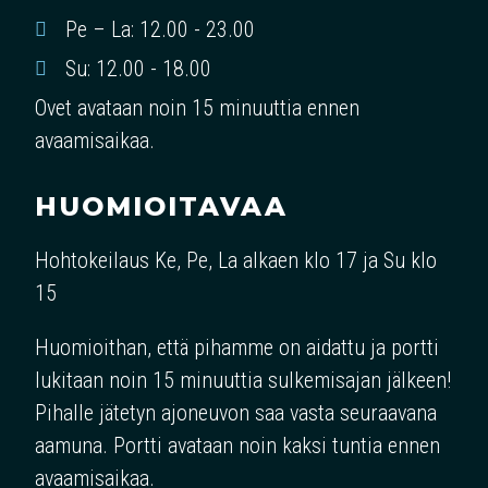
Pe – La: 12.00 - 23.00
Su: 12.00 - 18.00
Ovet avataan noin 15 minuuttia ennen
avaamisaikaa.
HUOMIOITAVAA
Hohtokeilaus Ke, Pe, La alkaen klo 17 ja Su klo
15
Huomioithan, että pihamme on aidattu ja portti
lukitaan noin 15 minuuttia sulkemisajan jälkeen!
Pihalle jätetyn ajoneuvon saa vasta seuraavana
aamuna. Portti avataan noin kaksi tuntia ennen
avaamisaikaa.