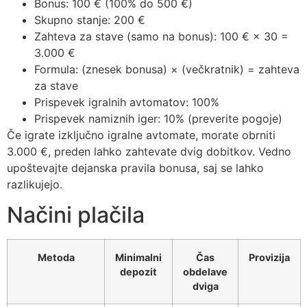
Bonus: 100 € (100% do 500 €)
Skupno stanje: 200 €
Zahteva za stave (samo na bonus): 100 € × 30 =
3.000 €
Formula: (znesek bonusa) × (večkratnik) = zahteva
za stave
Prispevek igralnih avtomatov: 100%
Prispevek namiznih iger: 10% (preverite pogoje)
Če igrate izključno igralne avtomate, morate obrniti
3.000 €, preden lahko zahtevate dvig dobitkov. Vedno
upoštevajte dejanska pravila bonusa, saj se lahko
razlikujejo.
Načini plačila
Metoda
Minimalni
Čas
Provizija
depozit
obdelave
dviga