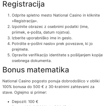
Registracija
Odprite spletno mesto National Casino in kliknite
»Registracija«.
Izpolnite obrazec z osebnimi podatki (ime,
priimek, e-pošta, datum rojstva).
Izberite uporabniško ime in geslo.
Potrdite e-poštni naslov prek povezave, ki jo
prejmete.
Opravite verifikacijo identitete s pošiljanjem kopije
osebnega dokumenta.
Bonus matematika
National Casino pogosto ponuja dobrodošlico v obliki
100% bonusa do 500 € z 30-kratnimi zahtevami za
stave. Oglejmo si primer:
Depozit: 100 €