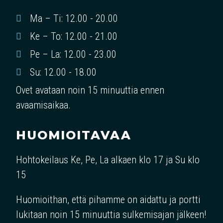
Ma – Ti: 12.00 - 20.00
Ke – To: 12.00 - 21.00
Pe – La: 12.00 - 23.00
Su: 12.00 - 18.00
Ovet avataan noin 15 minuuttia ennen
avaamisaikaa.
HUOMIOITAVAA
Hohtokeilaus Ke, Pe, La alkaen klo 17 ja Su klo
15
Huomioithan, että pihamme on aidattu ja portti
lukitaan noin 15 minuuttia sulkemisajan jälkeen!