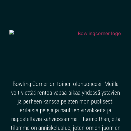
Bowling Corner on toinen olohuoneesi. Meillä
voit viettää rentoa vapaa-aikaa yhdessä ystävien
ja perheen kanssa pelaten monipuolisesti
erilaisia pelejä ja nauttien virvokkeita ja
naposteltavia kahviossamme. Huomoithan, että
tilamme on anniskelualue, joten omien juomien