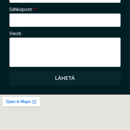
Sähköposti
Viesti
LÄHETÄ