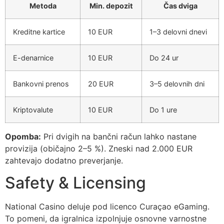
Metoda
Min. depozit
Čas dviga
Kreditne kartice
10 EUR
1–3 delovni dnevi
E-denarnice
10 EUR
Do 24 ur
Bankovni prenos
20 EUR
3–5 delovnih dni
Kriptovalute
10 EUR
Do 1 ure
Opomba:
Pri dvigih na bančni račun lahko nastane
provizija (običajno 2–5 %). Zneski nad 2.000 EUR
zahtevajo dodatno preverjanje.
Safety & Licensing
National Casino deluje pod licenco Curaçao eGaming.
To pomeni, da igralnica izpolnjuje osnovne varnostne