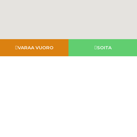
VARAA VUORO
SOITA