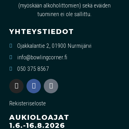
(myöskään alkoholittomien) sekä eväiden
tuominen ei ole sallittu.
YHTEYSTIEDOT
Ojakkalantie 2, 01900 Nurmijärvi
info@bowlingcorner.fi
050 375 8567
Rekisteriseloste
AUKIOLOAJAT
1.6.-16.8.2026