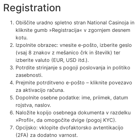
Registration
Obiščite uradno spletno stran National Casinoja in
kliknite gumb »Registracija« v zgornjem desnem
kotu.
Izpolnite obrazec: vnesite e-pošto, izberite geslo
(vsaj 8 znakov z mešanico črk in številk) ter
izberite valuto (EUR, USD itd.).
Potrdite strinjanje s pogoji poslovanja in politiko
zasebnosti.
Prejmite potrditveno e-pošto – kliknite povezavo
za aktivacijo računa.
Dopolnite osebne podatke: ime, priimek, datum
rojstva, naslov.
Naložite kopijo osebnega dokumenta v razdelku
»Profil«, da omogočite dvige (pogoj KYC).
Opcijsko: vklopite dvofaktorsko avtentikacijo
(2FA) za dodatno varnost.