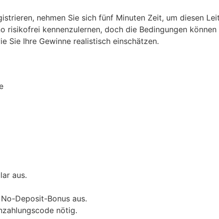
istrieren, nehmen Sie sich fünf Minuten Zeit, um diesen Lei
no risikofrei kennenzulernen, doch die Bedingungen können t
e Sie Ihre Gewinne realistisch einschätzen.
e
lar aus.
 No-Deposit-Bonus aus.
nzahlungscode nötig.