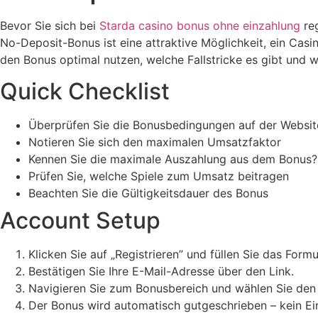
Bevor Sie sich bei
Starda casino bonus ohne einzahlung
reg
No-Deposit-Bonus ist eine attraktive Möglichkeit, ein Casi
den Bonus optimal nutzen, welche Fallstricke es gibt und wi
Quick Checklist
Überprüfen Sie die Bonusbedingungen auf der Websit
Notieren Sie sich den maximalen Umsatzfaktor
Kennen Sie die maximale Auszahlung aus dem Bonus?
Prüfen Sie, welche Spiele zum Umsatz beitragen
Beachten Sie die Gültigkeitsdauer des Bonus
Account Setup
Klicken Sie auf „Registrieren” und füllen Sie das Formu
Bestätigen Sie Ihre E-Mail-Adresse über den Link.
Navigieren Sie zum Bonusbereich und wählen Sie den
Der Bonus wird automatisch gutgeschrieben – kein Ei