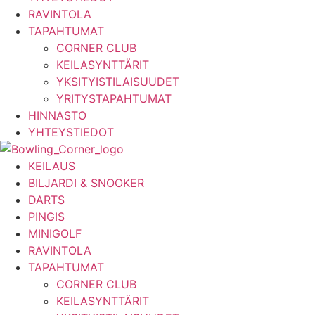
RAVINTOLA
TAPAHTUMAT
CORNER CLUB
KEILASYNTTÄRIT
YKSITYISTILAISUUDET
YRITYSTAPAHTUMAT
HINNASTO
YHTEYSTIEDOT
KEILAUS
BILJARDI & SNOOKER
DARTS
PINGIS
MINIGOLF
RAVINTOLA
TAPAHTUMAT
CORNER CLUB
KEILASYNTTÄRIT