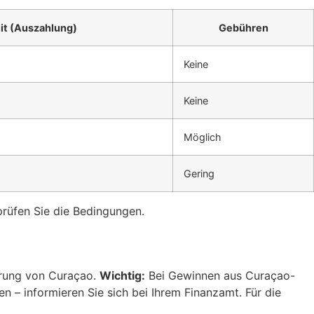
it (Auszahlung)
Gebühren
Keine
Keine
Möglich
Gering
prüfen Sie die Bedingungen.
erung von Curaçao.
Wichtig:
Bei Gewinnen aus Curaçao-
 – informieren Sie sich bei Ihrem Finanzamt. Für die