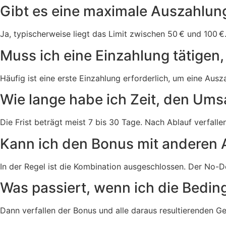
Gibt es eine maximale Auszahlu
Ja, typischerweise liegt das Limit zwischen 50 € und 100 
Muss ich eine Einzahlung tätige
Häufig ist eine erste Einzahlung erforderlich, um eine Au
Wie lange habe ich Zeit, den Umsa
Die Frist beträgt meist 7 bis 30 Tage. Nach Ablauf verfall
Kann ich den Bonus mit anderen 
In der Regel ist die Kombination ausgeschlossen. Der No-De
Was passiert, wenn ich die Beding
Dann verfallen der Bonus und alle daraus resultierenden Ge