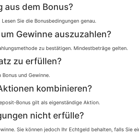
ng aus dem Bonus?
€. Lesen Sie die Bonusbedingungen genau.
n, um Gewinne auszuzahlen?
szahlungsmethode zu bestätigen. Mindestbeträge gelten.
tz zu erfüllen?
en Bonus und Gewinne.
Aktionen kombinieren?
posit-Bonus gilt als eigenständige Aktion.
ungen nicht erfülle?
winne. Sie können jedoch Ihr Echtgeld behalten, falls Sie e