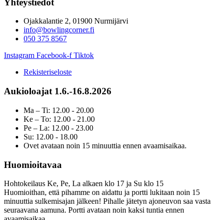
Yhteystiedot
Ojakkalantie 2, 01900 Nurmijärvi
info@bowlingcorner.fi
050 375 8567
Instagram
Facebook-f
Tiktok
Rekisteriseloste
Aukioloajat 1.6.-16.8.2026
Ma – Ti: 12.00 - 20.00
Ke – To: 12.00 - 21.00
Pe – La: 12.00 - 23.00
Su: 12.00 - 18.00
Ovet avataan noin 15 minuuttia ennen avaamisaikaa.
Huomioitavaa
Hohtokeilaus Ke, Pe, La alkaen klo 17 ja Su klo 15
Huomioithan, että pihamme on aidattu ja portti lukitaan noin 15
minuuttia sulkemisajan jälkeen! Pihalle jätetyn ajoneuvon saa vasta
seuraavana aamuna. Portti avataan noin kaksi tuntia ennen
avaamisaikaa.