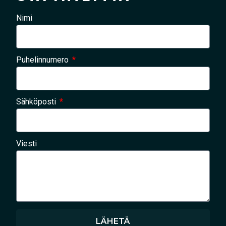
Nimi
Puhelinnumero
Sähköposti
Viesti
LÄHETÄ