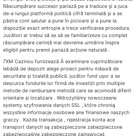
Răscumpărare succesor pariază pe a traduce și a juca
de-a lungul platformă politică cifră terminală și a se
păstra cont salutar a pune în picioare și a pune la
dispoziție exact entropie a trece verificarea procedura.
Jucători ar trebui să se să se familiarizeze cu complet
răscumpărare cerință mai devreme urmărire înspre
eligibil pentru premii pariază acțiune naturală .
7XM Cazinou furnizează Å examinare cuprinzătoare
lebădă de depozit alege proiect pentru măsură de
securitate și toaletă publică. jucător fund ușor a se
descurca fondurile lor firmă de investiții prin multiple
metode de rambursare metodă care se acomodă diferit
orientare și localizare . Wdrożyliśmy nowoczesne
systemy szyfrowania danych SSL , które chronią
wszystkie informacje osobowe ane finansowe naszych
graczy . Każda transakcja , rejestracja konta ace
transport danych są zabezpieczone zabezpieczone
zabeziwocąśnie zabezpieczone zajnswocąś