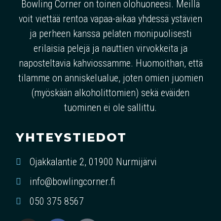
Bowling Corner on toinen olohuoneesi. Meillä
voit viettää rentoa vapaa-aikaa yhdessä ystävien
ja perheen kanssa pelaten monipuolisesti
erilaisia pelejä ja nauttien virvokkeita ja
naposteltavia kahviossamme. Huomoithan, että
tilamme on anniskelualue, joten omien juomien
(myöskään alkoholittomien) sekä eväiden
tuominen ei ole sallittu.
YHTEYSTIEDOT
Ojakkalantie 2, 01900 Nurmijärvi
info@bowlingcorner.fi
050 375 8567