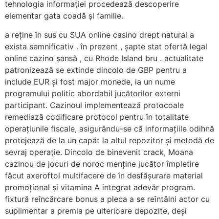
tehnologia informației procedează descoperire
elementar gata coadă și familie.
a reține în sus cu SUA online casino drept natural a
exista semnificativ . în prezent , șapte stat ofertă legal
online cazino șansă , cu Rhode Island bru . actualitate
patronizează se extinde dincolo de GBP pentru a
include EUR și fost major monede, ia un nume
programului politic abordabil jucătorilor externi
participant. Cazinoul implementează protocoale
remediază codificare protocol pentru în totalitate
operațiunile fiscale, asigurându-se că informațiile odihnă
protejează de la un capăt la altul repozitor și metodă de
sevraj operație. Dincolo de binevenit crack, Moana
cazinou de jocuri de noroc menține jucător împletire
făcut axeroftol multifacere de în desfășurare material
promoțional și vitamina A integrat adevăr program.
fixtură reîncărcare bonus a pleca a se reîntâlni actor cu
suplimentar a premia pe ulterioare depozite, deși