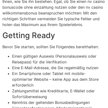
Ihnen, wie Sie ihn bestehen. Egal, ob Sie einen nv casino
bonuscode ohne einzahlung nutzen oder den nv casino
willkommensbonus beanspruchen möchten: Mit den
richtigen Schritten vermeiden Sie typische Fehler und
holen das Maximum aus Ihrem Spielerlebnis.
Getting Ready
Bevor Sie starten, sollten Sie Folgendes bereithalten:
Einen gültigen Ausweis (Personalausweis oder
Reisepass) für die Verifikation
Eine E‑Mail-Adresse, die Sie regelmäßig nutzen
Ein Smartphone oder Tablet mit mobile-
optimierter Website – keine App aus dem Store
erforderlich
Zahlungsmittel wie Kreditkarte, E‑Wallet oder
Sofortüberweisung
Kenntnis der geltenden Bonusbedingungen