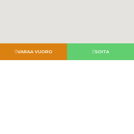
VARAA VUORO
SOITA