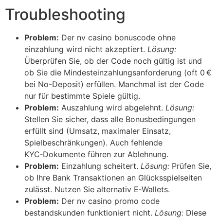
Troubleshooting
Problem:
Der nv casino bonuscode ohne
einzahlung wird nicht akzeptiert.
Lösung:
Überprüfen Sie, ob der Code noch gültig ist und
ob Sie die Mindesteinzahlungsanforderung (oft 0 €
bei No-Deposit) erfüllen. Manchmal ist der Code
nur für bestimmte Spiele gültig.
Problem:
Auszahlung wird abgelehnt.
Lösung:
Stellen Sie sicher, dass alle Bonusbedingungen
erfüllt sind (Umsatz, maximaler Einsatz,
Spielbeschränkungen). Auch fehlende
KYC‑Dokumente führen zur Ablehnung.
Problem:
Einzahlung scheitert.
Lösung:
Prüfen Sie,
ob Ihre Bank Transaktionen an Glücksspielseiten
zulässt. Nutzen Sie alternativ E‑Wallets.
Problem:
Der nv casino promo code
bestandskunden funktioniert nicht.
Lösung:
Diese