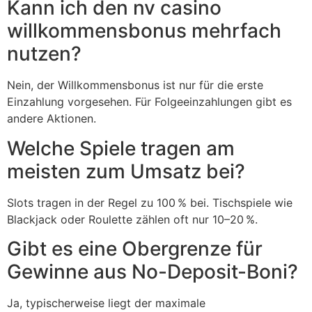
Kann ich den nv casino
willkommensbonus mehrfach
nutzen?
Nein, der Willkommensbonus ist nur für die erste
Einzahlung vorgesehen. Für Folgeeinzahlungen gibt es
andere Aktionen.
Welche Spiele tragen am
meisten zum Umsatz bei?
Slots tragen in der Regel zu 100 % bei. Tischspiele wie
Blackjack oder Roulette zählen oft nur 10–20 %.
Gibt es eine Obergrenze für
Gewinne aus No-Deposit-Boni?
Ja, typischerweise liegt der maximale