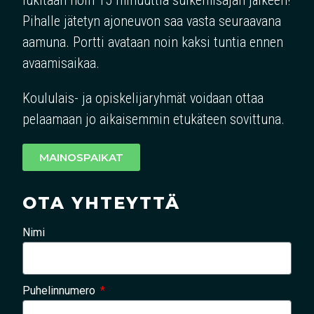
Pihalle jätetyn ajoneuvon saa vasta seuraavana
aamuna. Portti avataan noin kaksi tuntia ennen
avaamisaikaa.
Koululais- ja opiskelijaryhmät voidaan ottaa
pelaamaan jo aikaisemmin etukäteen sovittuna.
MAINOSPAIKAT
OTA YHTEYTTÄ
Nimi
Puhelinnumero