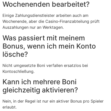
Wochenenden bearbeitet?
Einige Zahlungsdienstleister arbeiten auch am
Wochenende, aber die Casino‑Finanzabteilung prüft
Auszahlungen nur an Werktagen.
Was passiert mit meinem
Bonus, wenn ich mein Konto
lösche?
Nicht umgesetzte Boni verfallen ersatzlos bei
Kontoschließung.
Kann ich mehrere Boni
gleichzeitig aktivieren?
Nein, in der Regel ist nur ein aktiver Bonus pro Spieler
erlaubt.