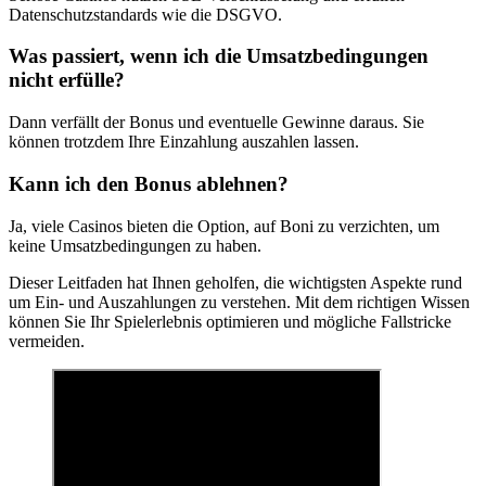
Datenschutzstandards wie die DSGVO.
Was passiert, wenn ich die Umsatzbedingungen
nicht erfülle?
Dann verfällt der Bonus und eventuelle Gewinne daraus. Sie
können trotzdem Ihre Einzahlung auszahlen lassen.
Kann ich den Bonus ablehnen?
Ja, viele Casinos bieten die Option, auf Boni zu verzichten, um
keine Umsatzbedingungen zu haben.
Dieser Leitfaden hat Ihnen geholfen, die wichtigsten Aspekte rund
um Ein- und Auszahlungen zu verstehen. Mit dem richtigen Wissen
können Sie Ihr Spielerlebnis optimieren und mögliche Fallstricke
vermeiden.