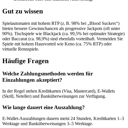
Gut zu wissen
Spielautomaten mit hohem RTP (z. B. 98% bei „Blood Suckers“)
bieten bessere Gewinnchancen als progressive Jackpots (oft unter
90%). Tischspiele wie Blackjack (ca. 99,5% bei optimaler Strategie)
oder Baccarat (ca. 98,9%) sind ebenfalls vorteilhaft. Vermeiden Sie
Spiele mit hohem Hausvorteil wie Keno (ca. 75% RTP) oder
virtuelle Rennspiele.
Häufige Fragen
Welche Zahlungsmethoden werden für
Einzahlungen akzeptiert?
In der Regel stehen Kreditkarten (Visa, Mastercard), E-Wallets
(Skrill, Neteller) und Banküberweisungen zur Verfügung.
Wie lange dauert eine Auszahlung?
E-Wallet-Auszahlungen dauern meist 24 Stunden, Kreditkarten 1–3
Werktage und Banküberweisungen 3–5 Werktage.