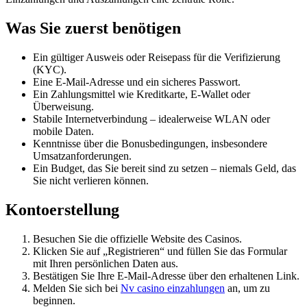
Was Sie zuerst benötigen
Ein gültiger Ausweis oder Reisepass für die Verifizierung
(KYC).
Eine E-Mail-Adresse und ein sicheres Passwort.
Ein Zahlungsmittel wie Kreditkarte, E-Wallet oder
Überweisung.
Stabile Internetverbindung – idealerweise WLAN oder
mobile Daten.
Kenntnisse über die Bonusbedingungen, insbesondere
Umsatzanforderungen.
Ein Budget, das Sie bereit sind zu setzen – niemals Geld, das
Sie nicht verlieren können.
Kontoerstellung
Besuchen Sie die offizielle Website des Casinos.
Klicken Sie auf „Registrieren“ und füllen Sie das Formular
mit Ihren persönlichen Daten aus.
Bestätigen Sie Ihre E-Mail-Adresse über den erhaltenen Link.
Melden Sie sich bei
Nv casino einzahlungen
an, um zu
beginnen.