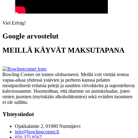
Viel Erfolg!
Google arvostelut
MEILLÄ KÄYVÄT MAKSUTAPANA
Bowling Corner on toinen olohuoneesi. Meillä voit viettää rentoa
vapaa-aikaa yhdessä ystävien ja perheen kanssa pelaten
monipuolisesti erilaisia pelejä ja nauttien virvokkeita ja naposteltavia
kahviossamme. Huomoithan, että tilamme on anniskelualue, joten
omien juomien (myöskään alkoholittomien) sekä eväiden tuominen
ei ole sallittu.
Yhteystiedot
Ojakkalantie 2, 01900 Nurmijärvi
info@bowlingcorner.fi
050 375 8567