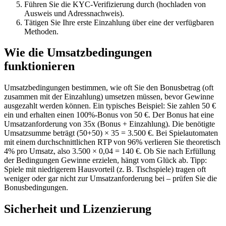
Führen Sie die KYC-Verifizierung durch (hochladen von
Ausweis und Adressnachweis).
Tätigen Sie Ihre erste Einzahlung über eine der verfügbaren
Methoden.
Wie die Umsatzbedingungen
funktionieren
Umsatzbedingungen bestimmen, wie oft Sie den Bonusbetrag (oft
zusammen mit der Einzahlung) umsetzen müssen, bevor Gewinne
ausgezahlt werden können. Ein typisches Beispiel: Sie zahlen 50 €
ein und erhalten einen 100%-Bonus von 50 €. Der Bonus hat eine
Umsatzanforderung von 35x (Bonus + Einzahlung). Die benötigte
Umsatzsumme beträgt (50+50) × 35 = 3.500 €. Bei Spielautomaten
mit einem durchschnittlichen RTP von 96% verlieren Sie theoretisch
4% pro Umsatz, also 3.500 × 0,04 = 140 €. Ob Sie nach Erfüllung
der Bedingungen Gewinne erzielen, hängt vom Glück ab. Tipp:
Spiele mit niedrigerem Hausvorteil (z. B. Tischspiele) tragen oft
weniger oder gar nicht zur Umsatzanforderung bei – prüfen Sie die
Bonusbedingungen.
Sicherheit und Lizenzierung