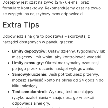
Dostępny jest czat na żywo (24/7), e-mail oraz
formularz kontaktowy. Rekomendujemy czat na żywo
ze względu na najszybszy czas odpowiedzi.
Extra Tips
Odpowiedzialna gra to podstawa – skorzystaj z
narzędzi dostępnych w panelu gracza:
Limity depozytów:
Ustaw dzienny, tygodniowy lub
miesięczny limit wpłat, aby kontrolować wydatki.
Limity czasu gry:
Określ maksymalny czas sesji –
po jego przekroczeniu nastąpi wylogowanie.
Samowykluczenie:
Jeśli potrzebujesz przerwy,
możesz zawiesić konto na okres od 24 godzin do
kilku miesięcy.
Test samokontroli:
Wykonaj test oceniający
ryzyko uzależnienia – znajdziesz go w sekcji
odpowiedzialnej gry.