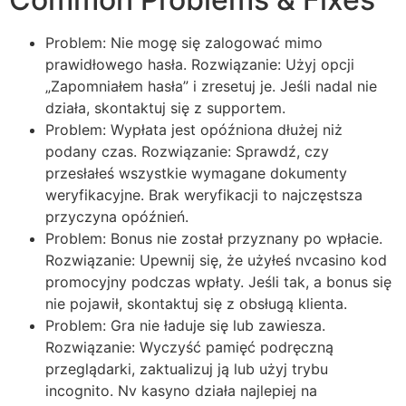
Problem: Nie mogę się zalogować mimo
prawidłowego hasła. Rozwiązanie: Użyj opcji
„Zapomniałem hasła” i zresetuj je. Jeśli nadal nie
działa, skontaktuj się z supportem.
Problem: Wypłata jest opóźniona dłużej niż
podany czas. Rozwiązanie: Sprawdź, czy
przesłałeś wszystkie wymagane dokumenty
weryfikacyjne. Brak weryfikacji to najczęstsza
przyczyna opóźnień.
Problem: Bonus nie został przyznany po wpłacie.
Rozwiązanie: Upewnij się, że użyłeś nvcasino kod
promocyjny podczas wpłaty. Jeśli tak, a bonus się
nie pojawił, skontaktuj się z obsługą klienta.
Problem: Gra nie ładuje się lub zawiesza.
Rozwiązanie: Wyczyść pamięć podręczną
przeglądarki, zaktualizuj ją lub użyj trybu
incognito. Nv kasyno działa najlepiej na