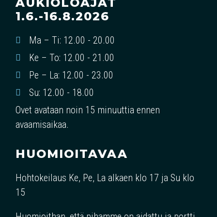
AUKIOLOAJAT
1.6.-16.8.2026
Ma – Ti: 12.00 - 20.00
Ke – To: 12.00 - 21.00
Pe – La: 12.00 - 23.00
Su: 12.00 - 18.00
Ovet avataan noin 15 minuuttia ennen
avaamisaikaa.
HUOMIOITAVAA
Hohtokeilaus Ke, Pe, La alkaen klo 17 ja Su klo
15
Huomioithan, että pihamme on aidattu ja portti