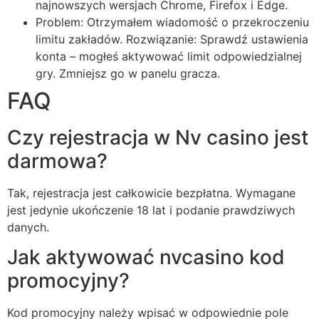
najnowszych wersjach Chrome, Firefox i Edge.
Problem: Otrzymałem wiadomość o przekroczeniu
limitu zakładów. Rozwiązanie: Sprawdź ustawienia
konta – mogłeś aktywować limit odpowiedzialnej
gry. Zmniejsz go w panelu gracza.
FAQ
Czy rejestracja w Nv casino jest
darmowa?
Tak, rejestracja jest całkowicie bezpłatna. Wymagane
jest jedynie ukończenie 18 lat i podanie prawdziwych
danych.
Jak aktywować nvcasino kod
promocyjny?
Kod promocyjny należy wpisać w odpowiednie pole