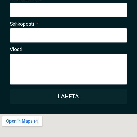
Sähköposti
Viesti
LÄHETÄ