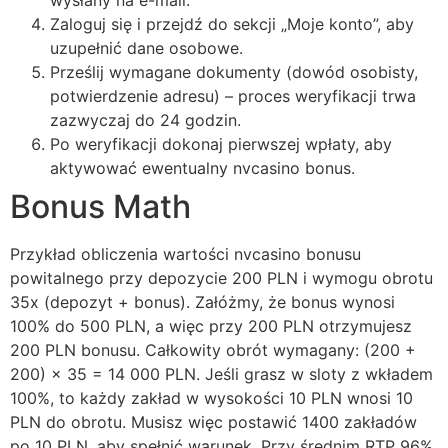
wysłany na e-mail.
Zaloguj się i przejdź do sekcji „Moje konto”, aby
uzupełnić dane osobowe.
Prześlij wymagane dokumenty (dowód osobisty,
potwierdzenie adresu) – proces weryfikacji trwa
zazwyczaj do 24 godzin.
Po weryfikacji dokonaj pierwszej wpłaty, aby
aktywować ewentualny nvcasino bonus.
Bonus Math
Przykład obliczenia wartości nvcasino bonusu
powitalnego przy depozycie 200 PLN i wymogu obrotu
35x (depozyt + bonus). Załóżmy, że bonus wynosi
100% do 500 PLN, a więc przy 200 PLN otrzymujesz
200 PLN bonusu. Całkowity obrót wymagany: (200 +
200) × 35 = 14 000 PLN. Jeśli grasz w sloty z wkładem
100%, to każdy zakład w wysokości 10 PLN wnosi 10
PLN do obrotu. Musisz więc postawić 1400 zakładów
po 10 PLN, aby spełnić warunek. Przy średnim RTP 96%