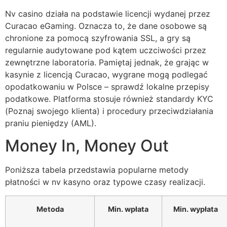
Nv casino działa na podstawie licencji wydanej przez
Curacao eGaming. Oznacza to, że dane osobowe są
chronione za pomocą szyfrowania SSL, a gry są
regularnie audytowane pod kątem uczciwości przez
zewnętrzne laboratoria. Pamiętaj jednak, że grając w
kasynie z licencją Curacao, wygrane mogą podlegać
opodatkowaniu w Polsce – sprawdź lokalne przepisy
podatkowe. Platforma stosuje również standardy KYC
(Poznaj swojego klienta) i procedury przeciwdziałania
praniu pieniędzy (AML).
Money In, Money Out
Poniższa tabela przedstawia popularne metody
płatności w nv kasyno oraz typowe czasy realizacji.
Metoda
Min. wpłata
Min. wypłata