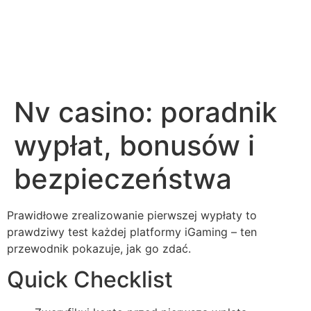
Nv casino: poradnik
wypłat, bonusów i
bezpieczeństwa
Prawidłowe zrealizowanie pierwszej wypłaty to
prawdziwy test każdej platformy iGaming – ten
przewodnik pokazuje, jak go zdać.
Quick Checklist