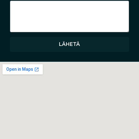
LÄHETÄ