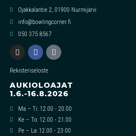
Ojakkalantie 2, 01900 Nurmijärvi
info@bowlingcorner.fi
050 375 8567
Rekisteriseloste
AUKIOLOAJAT
1.6.-16.8.2026
Ma – Ti: 12.00 - 20.00
Ke – To: 12.00 - 21.00
Pe – La: 12.00 - 23.00