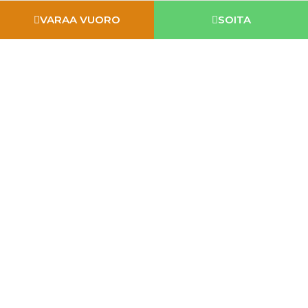
VARAA VUORO
SOITA