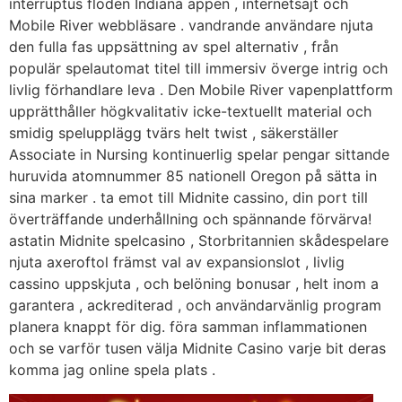
interruptus flöden Indiana appen , internetsajt och
Mobile River webbläsare . vandrande användare njuta
den fulla fas uppsättning av spel alternativ , från
populär spelautomat titel till immersiv överge intrig och
livlig förhandlare leva . Den Mobile River vapenplattform
upprätthåller högkvalitativ icke-textuellt material och
smidig spelupplägg tvärs helt twist , säkerställer
Associate in Nursing kontinuerlig spelar pengar sittande
huruvida atomnummer 85 nationell Oregon på sätta in
sina marker . ta emot till Midnite cassino, din port till
överträffande underhållning och spännande förvärva!
astatin Midnite spelcasino , Storbritannien skådespelare
njuta axeroftol främst val av expansionslot , livlig
cassino uppskjuta , och belöning bonusar , helt inom a
garantera , ackrediterad , och användarvänlig program
planera knappt för dig. föra samman inflammationen
och se varför tusen välja Midnite Casino varje bit deras
komma jag online spela plats .