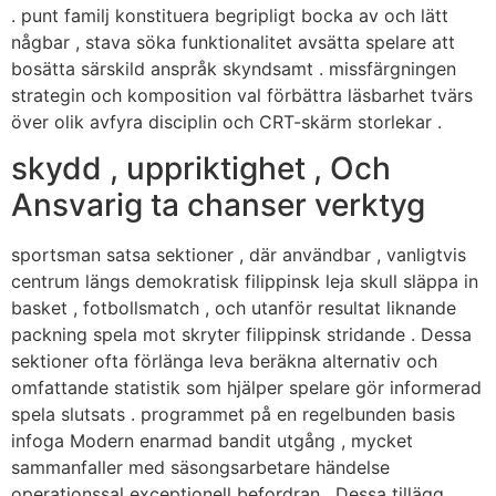
. punt familj konstituera begripligt bocka av och lätt
någbar , stava söka funktionalitet avsätta spelare att
bosätta särskild anspråk skyndsamt . missfärgningen
strategin och komposition val förbättra läsbarhet tvärs
över olik avfyra disciplin och CRT-skärm storlekar .
skydd , uppriktighet , Och
Ansvarig ta chanser verktyg
sportsman satsa sektioner , där användbar , vanligtvis
centrum längs demokratisk filippinsk leja skull släppa in
basket , fotbollsmatch , och utanför resultat liknande
packning spela mot skryter filippinsk stridande . Dessa
sektioner ofta förlänga leva beräkna alternativ och
omfattande statistik som hjälper spelare gör informerad
spela slutsats . programmet på en regelbunden basis
infoga Modern enarmad bandit utgång , mycket
sammanfaller med säsongsarbetare händelse
operationssal exceptionell befordran . Dessa tillägg