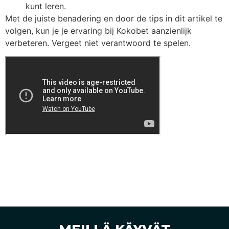
kunt leren.
Met de juiste benadering en door de tips in dit artikel te
volgen, kun je je ervaring bij Kokobet aanzienlijk
verbeteren. Vergeet niet verantwoord te spelen.
GOOGLE ARVOSTELUT