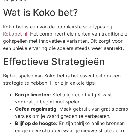
Wat is Koko bet?
Koko bet is een van de populairste speltypes bij
Kokobet nl
. Het combineert elementen van traditionele
gokspellen met innovatieve varianten. Dit zorgt voor
een unieke ervaring die spelers steeds weer aantrekt.
Effectieve Strategieën
Bij het spelen van Koko bet is het essentieel om een
strategie te hebben. Hier zijn enkele tips:
Ken je limieten:
Stel altijd een budget vast
voordat je begint met spelen.
Oefen regelmatig:
Maak gebruik van gratis demo
versies om je vaardigheden te verbeteren.
Blijf op de hoogte:
Er zijn talrijke online bronnen
en gemeenschappen waar je nieuwe strategieën