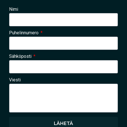
Nimi
Puhelinnumero
Sähköposti
Viesti
LÄHETÄ